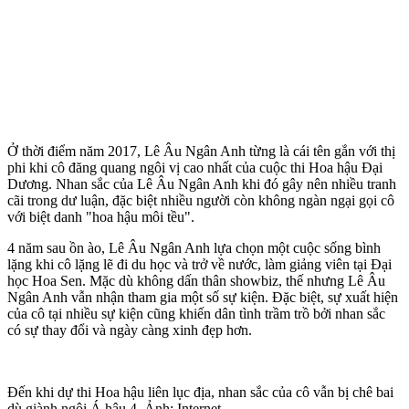
Ở thời điểm năm 2017, Lê Âu Ngân Anh từng là cái tên gắn với thị
phi khi cô đăng quang ngôi vị cao nhất của cuộc thi Hoa hậu Đại
Dương. Nhan sắc của Lê Âu Ngân Anh khi đó gây nên nhiều tranh
cãi trong dư luận, đặc biệt nhiều người còn không ngàn ngại gọi cô
với biệt danh "hoa hậu môi tều".
4 năm sau ồn ào, Lê Âu Ngân Anh lựa chọn một cuộc sống bình
lặng khi cô lặng lẽ đi du học và trở về nước, làm giảng viên tại Đại
học Hoa Sen. Mặc dù không dấn thân showbiz, thế nhưng Lê Âu
Ngân Anh vẫn nhận tham gia một số sự kiện. Đặc biệt, sự xuất hiện
của cô tại nhiều sự kiện cũng khiến dân tình trầm trồ bởi nhan sắc
có sự thay đổi và ngày càng xinh đẹp hơn.
Đến khi dự thi Hoa hậu liên lục địa, nhan sắc của cô vẫn bị chê bai
dù giành ngôi Á hậu 4. Ảnh: Internet