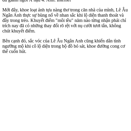
Mới đây, khoe loạt ảnh tựa nàng thơ trong căn nhà của mình, Lê Âu
Ngân Anh thực sự bùng nổ về nhan sắc khi lộ diện thanh thoát và
đầy trong trẻo. Khuyết điểm "môi tều" năm nào từng nhận phải chỉ
trích nay đã có những thay đổi rõ rệt với nụ cười tươi tắn, không
chút khuyết điểm.
Bên cạnh đó, sắc vóc của Lê Âu Ngân Anh cũng khiến dân tình
ngưỡng mộ khi cô lộ diện trong bộ đồ bó sát, khoe đường cong c‌ơ
th‌ể cuốn hút.