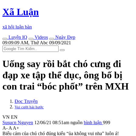
Xã Luận
xã hội luận bàn
Luyện IQ
Videos
Ngày Đẹp
09:09:09 AM, Thứ Abc 09/09/2021
Uống say rồi bắt chó cưng đi
đạp xe tập thể dục, ông bố bị
con trai “bóc phốt” trên MXH
Đọc Truyện
Vui cười hài hước
VN
EN
Susucn Nguyen
12/06/21 08:51am
nguồn
bình luận
999
A-
A
A+
Biểu cảm của chú chó đúng kiểu “ủa không vui nha” luôn á!