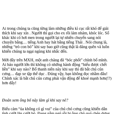
Ai trong chúng ta cũng từng làm những điều kì cục rất khó để giải
thích khi say xỉn . Người thì gọi cho ex rồi lảm nhảm, khóc lóc. Số
khác khi có hơi men trong người lại tự nhiên chuyển sang nói
chuyện bằng… tiếng Anh hay hát bằng tiếng Thái . Nói chung là,
những “trò con bò” khi say bao giờ cũng thật là đáng quên và luôn
khiến chúng ta ngại ngùng khi nhắc đến.
Mới đây trên MXH, một anh chàng đã “bóc phốt” chính bố mình.
Ai bảo người lớn thì không có những hành động “hiểu được chết
liền” khi say nào? Bố thanh niên này khi say thì đã bắt chú cún
cưng… đạp xe tập thể dục . Đúng vậy, bạn không đọc nhầm đâu!
Chính xác là bắt chú cún cưng phải vận động để khoẻ mạnh hơn(!?)
hơn đấy!
Đoán xem ông bố này làm gì khi say nè?
Biểu cảm “ủa không có gì vui” của chú chó cưng cũng khiến dân
tình cười lăn cười bò. Đang nằm ngủ rồi bị ông chủ quá chén dựng