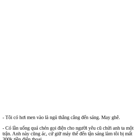
- Tôi có hơi men vào là ngủ thẳng cẳng đến sáng. May ghê.
- Có lần uống quá chén gọi điện cho người yêu cũ chửi anh ta một
trận. Anh này cũng ác, cứ giữ máy thế đến tận sáng làm tôi bị mất
300k tiền điện thoại.