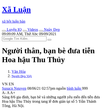
Xã Luận
xã hội luận bàn
Luyện IQ
Videos
Ngày Đẹp
09:09:09 AM, Thứ Abc 09/09/2021
Người thân, bạn bè đưa tiễn
Hoa hậu Thu Thủy
Văn Hóa
Người Đẹp Việt
VN
EN
Susucn Nguyen
08/06/21 02:57pm
nguồn
bình luận
999
A-
A
A+
Sáng 8/6 gia đình, bạn bè và những người yêu mến đến tiễn đưa
Hoa hậu Thu Thủy trong tang lễ đơn giản tại số 5 Trần Thánh
Tông, Hà Nội.