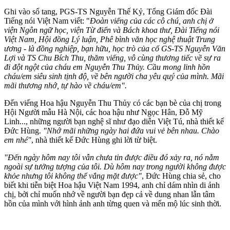
Ghi vào sổ tang, PGS-TS Nguyễn Thế Kỷ, Tổng Giám đốc Đài
Tiếng nói Việt Nam viết: "
Đoàn viếng của các cô chú, anh chị ở
viện Ngôn ngữ học, viện Từ điển và Bách khoa thư, Đài Tiếng nói
Việt Nam, Hội đồng Lý luận, Phê bình văn học nghệ thuật Trung
ương - là đồng nghiệp, bạn hữu, học trò của cố GS-TS Nguyễn Văn
Lợi và TS Chu Bích Thu, thăm viếng, vô cùng thương tiếc về sự ra
đi đột ngột của cháu em Nguyễn Thu Thủy. Cầu mong linh hồn
cháu/em siêu sinh tịnh độ, về bên người cha yêu quý của mình. Mãi
mãi thương nhớ, tự hào về cháu/em".
Đến viếng Hoa hậu Nguyễn Thu Thủy có các bạn bè của chị trong
Hội Người mẫu Hà Nội, các hoa hậu như Ngọc Hân, Đỗ Mỹ
Linh..., những người bạn nghệ sĩ như đạo diễn Việt Tú, nhà thiết kế
Đức Hùng.
"Nhớ mãi những ngày hai đứa vui vẻ bên nhau. Chào
em nhé"
, nhà thiết kế Đức Hùng ghi lời từ biệt.
"Đến ngày hôm nay tôi vẫn chưa tin được điều đó xảy ra, nó nằm
ngoài sự tưởng tượng của tôi. Dù hôm nay trong người không được
khỏe nhưng tôi không thể vắng mặt được"
, Đức Hùng chia sẻ, cho
biết khi tiễn biệt Hoa hậu Việt Nam 1994, anh chỉ dám nhìn di ảnh
chị, bởi chỉ muốn nhớ về người bạn đẹp cả về dung nhan lẫn tâm
hồn của mình với hình ảnh anh từng quen và mến mộ lúc sinh thời.