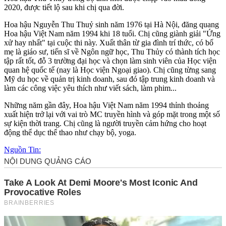
2020, được tiết lộ sau khi chị qua đời.
Hoa hậu Nguyễn Thu Thuỷ sinh năm 1976 tại Hà Nội, đăng quang
Hoa hậu Việt Nam năm 1994 khi 1‌8 tuổ‌i. Chị cũng giành giải "Ứng
xử hay nhất" tại cuộc thi này. Xuất thân từ gia đình trí thức, có bố
mẹ là giáo sư, tiến sĩ về Ngôn ngữ học, Thu Thủy có thành tích học
tập rất tốt, đỗ 3 trường đại học và chọn làm sinh viên của Học viện
quan hệ quốc tế (nay là Học viện Ngoại giao). Chị cũng từng sang
Mỹ du học về quản trị kinh doanh, sau đó tập trung kinh doanh và
làm các công việc yêu thích như viết sách, làm phim...
Những năm gần đây, Hoa hậu Việt Nam năm 1994 thỉnh thoảng
xuất hiện trở lại với vai trò MC truyền hình và góp mặt trong một số
sự kiện thời trang. Chị cũng là người truyền cảm hứng cho hoạt
động thể dục thể thao như chạy bộ, yoga.
Nguồn Tin: