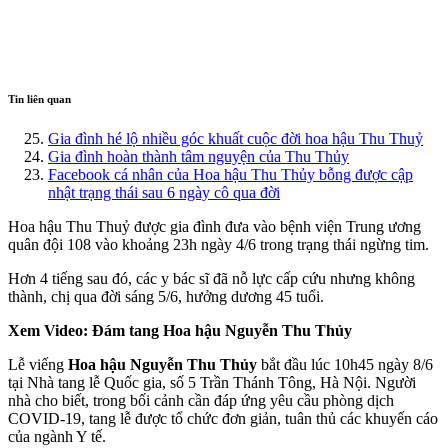
Tin liên quan
Gia đình hé lộ nhiều góc khuất cuộc đời hoa hậu Thu Thuỷ
Gia đình hoàn thành tâm nguyện của Thu Thủy
Facebook cá nhân của Hoa hậu Thu Thủy bỗng được cập
nhật trạng thái sau 6 ngày cô qua đời
Hoa hậu Thu Thuỷ được gia đình đưa vào bệnh viện Trung ương
quân đội 108 vào khoảng 23h ngày 4/6 trong trạng thái ngừng tim.
Hơn 4 tiếng sau đó, các y bác sĩ đã nỗ lực cấp cứu nhưng không
thành, chị qua đời sáng 5/6, hưởng dương 45 tuổi.
Xem Video: Đám tang Hoa hậu Nguyễn Thu Thủy
Lễ viếng
Hoa hậu Nguyễn Thu Thủy
bắt đầu lúc 10h45 ngày 8/6
tại Nhà tang lễ Quốc gia, số 5 Trần Thánh Tông, Hà Nội. Người
nhà cho biết, trong bối cảnh cần đáp ứng yêu cầu phòng dịch
COVID-19, tang lễ được tổ chức đơn giản, tuân thủ các khuyến cáo
của ngành Y tế.