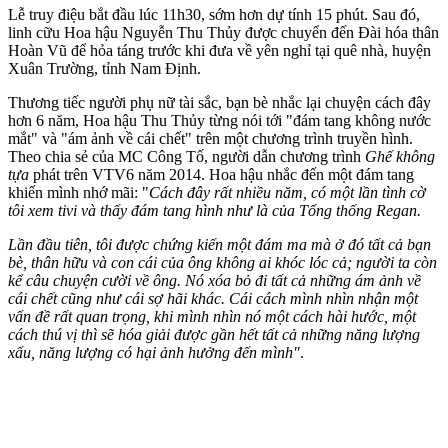
Lễ truy điệu bắt đầu lúc 11h30, sớm hơn dự tính 15 phút. Sau đó,
linh cữu Hoa hậu Nguyễn Thu Thủy được chuyển đến Đài hóa thân
Hoàn Vũ để hỏa táng trước khi đưa về yên nghỉ tại quê nhà, huyện
Xuân Trường, tỉnh Nam Định.
Thương tiếc người phụ nữ tài sắc, bạn bè nhắc lại chuyện cách đây
hơn 6 năm, Hoa hậu Thu Thủy từng nói tới "đám tang không nước
mắt" và "ám ảnh về cái chết" trên một chương trình truyền hình.
Theo chia sẻ của MC Công Tố, người dẫn chương trình
Ghế không
tựa
phát trên VTV6 năm 2014. Hoa hậu nhắc đến một đám tang
khiến mình nhớ mãi: "
Cách đây rất nhiều năm, có một lần tình cờ
tôi xem tivi và thấy đám tang hình như là của Tổng thống Regan.
Lần đầu tiên, tôi được chứng kiến một đám ma mà ở đó tất cả bạn
bè, thân hữu và con cái của ông không ai khóc lóc cả; người ta còn
kể câu chuyện cười về ông. Nó xóa bỏ đi tất cả những ám ảnh về
cái chết cũng như cái sợ hãi khác. Cái cách mình nhìn nhận một
vấn đề rất quan trọng, khi mình nhìn nó một cách hài hước, một
cách thú vị thì sẽ hóa giải được gần hết tất cả những năng lượng
xấu, năng lượng có hại ảnh hưởng đến mình"
.