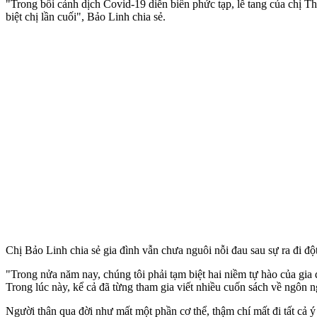
"Trong bối cảnh dịch Covid-19 diễn biến phức tạp, lễ tang của chị Th
biệt chị lần cuối", Bảo Linh chia sẻ.
Chị Bảo Linh chia sẻ gia đình vẫn chưa nguôi nỗi đau sau sự ra đi đ
"Trong nửa năm nay, chúng tôi phải tạm biệt hai niềm tự hào của gia 
Trong lúc này, kể cả đã từng tham gia viết nhiều cuốn sách về ngôn n
Người thân qua đời như mất một phần c‌ơ th‌ể, thậm chí mất đi tất cả 