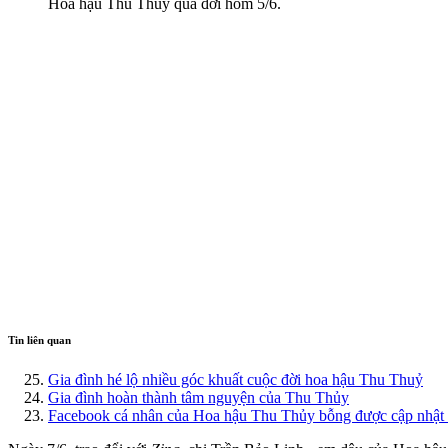
Hoa hậu Thu Thủy qua đời hôm 5/6.
Tin liên quan
Gia đình hé lộ nhiều góc khuất cuộc đời hoa hậu Thu Thuỷ
Gia đình hoàn thành tâm nguyện của Thu Thủy
Facebook cá nhân của Hoa hậu Thu Thủy bỗng được cập nhật tr