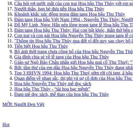
Câu hỏi rơi nước mắt của con trai Hoa hậu Thu Thủy với em g
Người thân, bạn bè đưa tiễn Hoa hậu Thu Thủy
Khoảnh khắc xúc động trong đám tang Hoa hậu Thu Thủy
Đám tang Hoa hậu Việt Nam 1994 - Nguyễn Thu Thủy: Người q
Đỗ Mỹ Linh, Ngọc Hân nén lòng trong tang lễ Hoa hậu Thu Th
Đám tang Hoa hậu Thu Thủy: Hai con bật khóc, thẫn thờ bên q
Con trai và con gái Hoa hậu Nguyễn Thu Thủy trong tang lễ c
’Thông tin Hoa hậu Thu Thủy qua đời vì đột quỵ sau chạy bộ 
Tiễn biệt Hoa hậu Thu Thủy
Bộ ảnh thời trang chưa công bố của Hoa hậu Nguyễn Thu Thủy
Gia đình chia sẻ về lễ tang của Hoa hậu Thu Thủy
Giáo sư Ngô Bảo Châu nhắn gửi Hoa hậu quá cố Thu Thuỷ: “Tô
Bức tâm thư của em dâu Hoa hậu Nguyễn Thu Thủy đang nhận
Top 3 HHVN 1994: Hoa hậu Thu Thuỷ sớm rời cõi tạm, á hậu
Quan điểm về nhan sắc, thị phi và sự cô đơn của Hoa hậu Thu
Hoa hậu Nguyễn Thu Thủy mê đọc sách
Hoa hậu Thu Thủy - “tài hoa bạc mệnh”
Đam mê đọc sách, thể thao của hoa hậu Thu Thủy
MỚI: Người Đẹp Việt
Hot