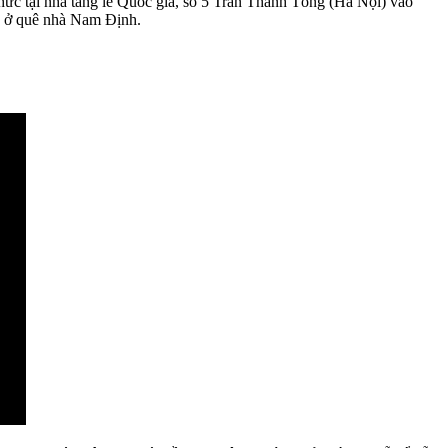
hức tại nhà tang lễ Quốc gia, số 5 Trần Thánh Tông (Hà Nội) vào
ng ở quê nhà Nam Định.