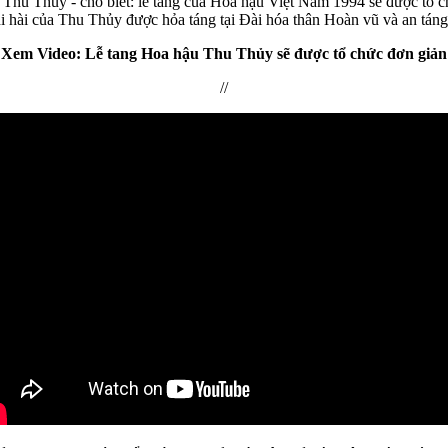
 Thu Thủy - cho biết: lễ tang của Hoa hậu Việt Nam 1994 sẽ được tổ c
‌i hà‌i của Thu Thủy được hỏa táng tại Đài hóa thân Hoàn vũ và an tá
Xem Video: Lễ tang Hoa hậu Thu Thủy sẽ được tổ chức đơn giản
//