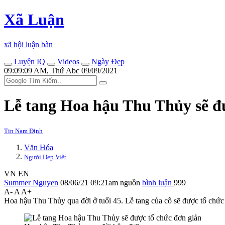
Xã Luận
xã hội luận bàn
Luyện IQ
Videos
Ngày Đẹp
09:09:09 AM, Thứ Abc 09/09/2021
Lễ tang Hoa hậu Thu Thủy sẽ đ
Tin Nam Định
Văn Hóa
Người Đẹp Việt
VN
EN
Summer Nguyen
08/06/21 09:21am
nguồn
bình luận
999
A-
A
A+
Hoa hậu Thu Thủy qua đời ở tuổi 45. Lễ tang của cô sẽ được tổ chức 