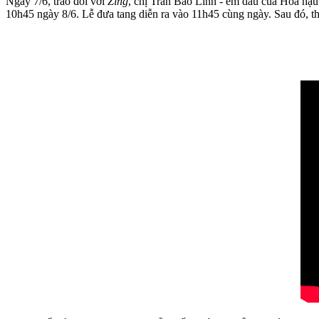
Ngày 7/6, trao đổi với
Zing
, chị Trần Bảo Linh - em dâu của Hoa hậu
10h45 ngày 8/6. Lễ đưa tang diễn ra vào 11h45 cùng ngày. Sau đó, th