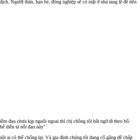
ịch. Người thân, bạn bè, đồng nghiệp sẽ có mặt ở nhà tang lễ để tiễn
ềm đau chưa kịp nguôi ngoai thì chị chồng tôi bất ngờ đi theo bố.
hể diễn tả nỗi đau này"
một ai có thể chống lại. Và gia đình chúng tôi đang cố gắng để chấp