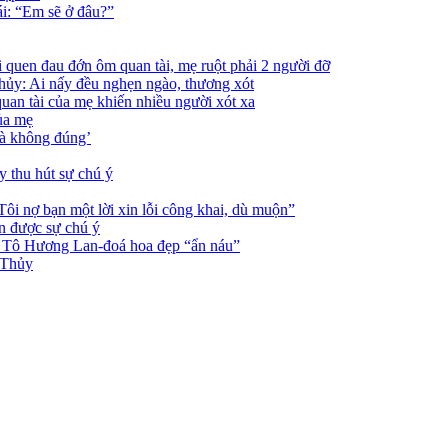
ái: “Em sẽ ở đâu?”
uen đau đớn ôm quan tài, mẹ ruột phải 2 người đỡ
ủy: Ai nấy đều nghẹn ngào, thương xót
uan tài của mẹ khiến nhiều người xót xa
ủa mẹ
là không đúng’
 thu hút sự chú ý
i nợ bạn một lời xin lỗi công khai, dù muộn”
 được sự chú ý
 Tô Hương Lan-đoá hoa đẹp “ẩn náu”
 Thủy