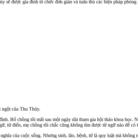
ủy sẽ được gia đình tổ chức đơn giản và tuân thủ các biện pháp phòng d
ột ngột của Thu Thủy.
đình. Bố chồng tôi mất sau một ngày dài tham gia hội thảo khoa học. Ni
gữ, từ điển, mẹ chồng tôi chắc cũng không tìm được từ ngữ nào để có t
ý nghĩa của cuộc sống. Nhưng sinh, lão, bệnh, tử là quy luật mà không 