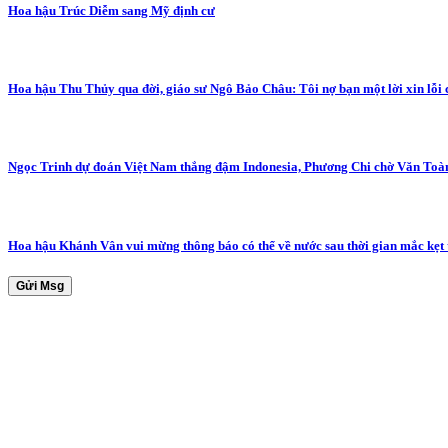
Hoa hậu Trúc Diễm sang Mỹ định cư
Hoa hậu Thu Thủy qua đời, giáo sư Ngô Bảo Châu: Tôi nợ bạn một lời xin lỗi
Ngọc Trinh dự đoán Việt Nam thắng đậm Indonesia, Phương Chi chờ Văn Toà
Hoa hậu Khánh Vân vui mừng thông báo có thể về nước sau thời gian mắc kẹt
Gửi Msg