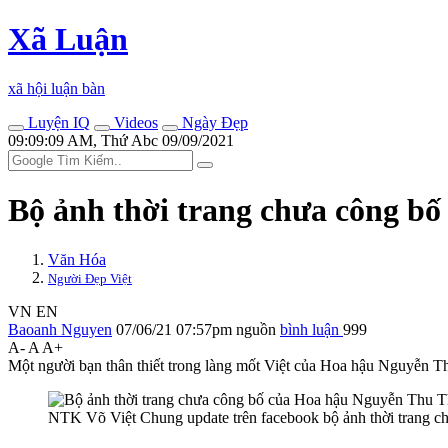
Xã Luận
xã hội luận bàn
Luyện IQ
Videos
Ngày Đẹp
09:09:09 AM, Thứ Abc 09/09/2021
Bộ ảnh thời trang chưa công b
Văn Hóa
Người Đẹp Việt
VN
EN
Baoanh Nguyen
07/06/21 07:57pm
nguồn
bình luận
999
A-
A
A+
Một người bạn thân thiết trong làng mốt Việt của Hoa hậu Nguyễn Th
NTK Võ Việt Chung update trên facebook bộ ảnh thời trang ch