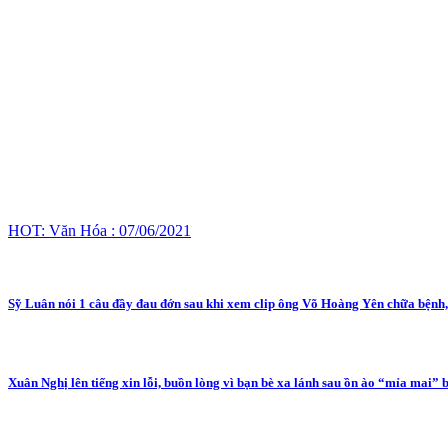
HOT: Văn Hóa : 07/06/2021
Sỹ Luân nói 1 câu đầy đau đớn sau khi xem clip ông Võ Hoàng Yên chữa bệnh, 
Xuân Nghị lên tiếng xin lỗi, buồn lòng vì bạn bè xa lánh sau ồn ào “mỉa mai