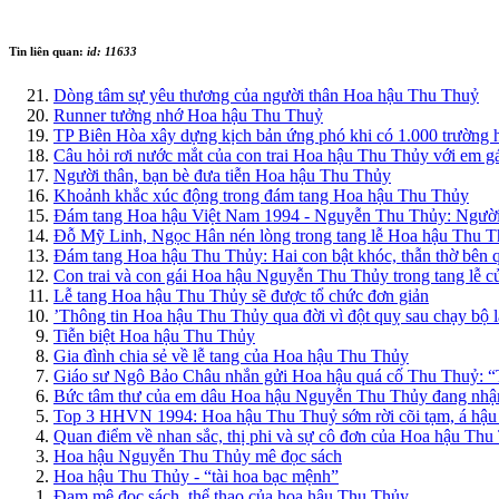
Tin liên quan:
id: 11633
Dòng tâm sự yêu thương của người thân Hoa hậu Thu Thuỷ
Runner tưởng nhớ Hoa hậu Thu Thuỷ
TP Biên Hòa xây dựng kịch bản ứng phó khi có 1.000 trường 
Câu hỏi rơi nước mắt của con trai Hoa hậu Thu Thủy với em g
Người thân, bạn bè đưa tiễn Hoa hậu Thu Thủy
Khoảnh khắc xúc động trong đám tang Hoa hậu Thu Thủy
Đám tang Hoa hậu Việt Nam 1994 - Nguyễn Thu Thủy: Người q
Đỗ Mỹ Linh, Ngọc Hân nén lòng trong tang lễ Hoa hậu Thu Th
Đám tang Hoa hậu Thu Thủy: Hai con bật khóc, thẫn thờ bên q
Con trai và con gái Hoa hậu Nguyễn Thu Thủy trong tang lễ c
Lễ tang Hoa hậu Thu Thủy sẽ được tổ chức đơn giản
’Thông tin Hoa hậu Thu Thủy qua đời vì đột quỵ sau chạy bộ 
Tiễn biệt Hoa hậu Thu Thủy
Gia đình chia sẻ về lễ tang của Hoa hậu Thu Thủy
Giáo sư Ngô Bảo Châu nhắn gửi Hoa hậu quá cố Thu Thuỷ: “Tô
Bức tâm thư của em dâu Hoa hậu Nguyễn Thu Thủy đang nhận
Top 3 HHVN 1994: Hoa hậu Thu Thuỷ sớm rời cõi tạm, á hậu
Quan điểm về nhan sắc, thị phi và sự cô đơn của Hoa hậu Thu
Hoa hậu Nguyễn Thu Thủy mê đọc sách
Hoa hậu Thu Thủy - “tài hoa bạc mệnh”
Đam mê đọc sách, thể thao của hoa hậu Thu Thủy