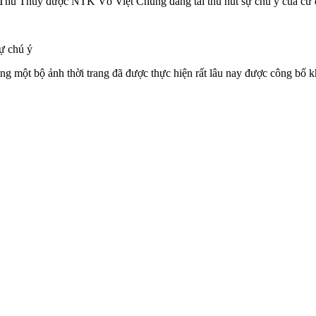
 Thu Thủy được NTK Võ Việt Chung đăng tải thu hút sự chú ý của cư
ự chú ý
một bộ ảnh thời trang đã được thực hiện rất lâu nay được công bố kh