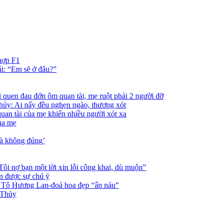
hợp F1
ái: “Em sẽ ở đâu?”
uen đau đớn ôm quan tài, mẹ ruột phải 2 người đỡ
ủy: Ai nấy đều nghẹn ngào, thương xót
uan tài của mẹ khiến nhiều người xót xa
ủa mẹ
là không đúng’
i nợ bạn một lời xin lỗi công khai, dù muộn”
 được sự chú ý
 Tô Hương Lan-đoá hoa đẹp “ẩn náu”
 Thủy