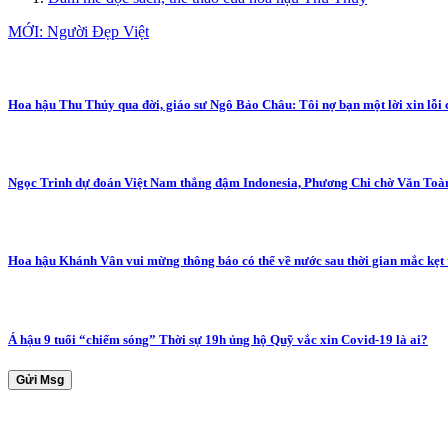
MỚI: Người Đẹp Việt
Hoa hậu Thu Thủy qua đời, giáo sư Ngô Bảo Châu: Tôi nợ bạn một lời xin lỗi
Ngọc Trinh dự đoán Việt Nam thắng đậm Indonesia, Phương Chi chờ Văn Toà
Hoa hậu Khánh Vân vui mừng thông báo có thể về nước sau thời gian mắc kẹt
Á hậu 9 tuổi “chiếm sóng” Thời sự 19h ủng hộ Quỹ vắc xin Covid-19 là ai?
Gửi Msg