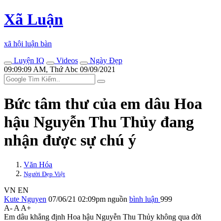
Xã Luận
xã hội luận bàn
Luyện IQ
Videos
Ngày Đẹp
09:09:09 AM, Thứ Abc 09/09/2021
Bức tâm thư của em dâu Hoa
hậu Nguyễn Thu Thủy đang
nhận được sự chú ý
Văn Hóa
Người Đẹp Việt
VN
EN
Kute Nguyen
07/06/21 02:09pm
nguồn
bình luận
999
A-
A
A+
Em dâu khẳng định Hoa hậu Nguyễn Thu Thủy không qua đời