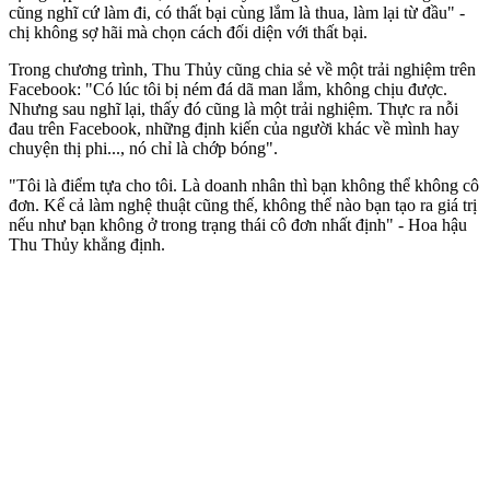
cũng nghĩ cứ làm đi, có thất bại cùng lắm là thua, làm lại từ đầu" -
chị không sợ hãi mà chọn cách đối diện với thất bại.
Trong chương trình, Thu Thủy cũng chia sẻ về một trải nghiệm trên
Facebook: "Có lúc tôi bị ném đá dã man lắm, không chịu được.
Nhưng sau nghĩ lại, thấy đó cũng là một trải nghiệm. Thực ra nỗi
đau trên Facebook, những định kiến của người khác về mình hay
chuyện thị phi..., nó chỉ là chớp bóng".
"Tôi là điểm tựa cho tôi. Là doanh nhân thì bạn không thể không cô
đơn. Kể cả làm nghệ thuật cũng thế, không thể nào bạn tạo ra giá trị
nếu như bạn không ở trong trạng thái cô đơn nhất định" - Hoa hậu
Thu Thủy khẳng định.