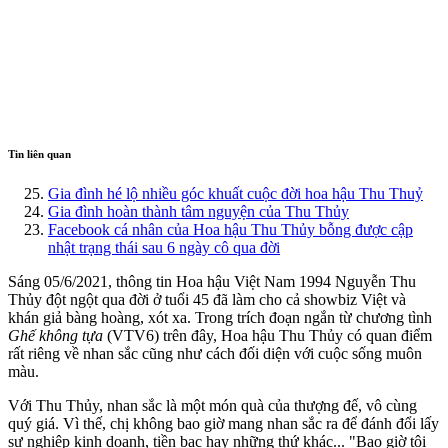
Tin liên quan
Gia đình hé lộ nhiều góc khuất cuộc đời hoa hậu Thu Thuỷ
Gia đình hoàn thành tâm nguyện của Thu Thủy
Facebook cá nhân của Hoa hậu Thu Thủy bỗng được cập
nhật trạng thái sau 6 ngày cô qua đời
Sáng 05/6/2021, thông tin Hoa hậu Việt Nam 1994 Nguyễn Thu
Thủy đột ngột qua đời ở tuổi 45 đã làm cho cả showbiz Việt và
khán giả bàng hoàng, xót xa. Trong trích đoạn ngắn từ chương tình
Ghế không tựa
(VTV6) trên đây, Hoa hậu Thu Thủy có quan điểm
rất riêng về nhan sắc cũng như cách đối diện với cuộc sống muôn
màu.
Với Thu Thủy, nhan sắc là một món quà của thượng đế, vô cùng
quý giá. Vì thế, chị không bao giờ mang nhan sắc ra để đánh đổi lấy
sự nghiệp kinh doanh, tiền bạc hay những thứ khác... "Bao giờ tôi