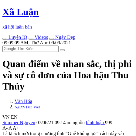
Xã Luận
xã hội luận bàn
Luyện IQ
Videos
Ngày Đẹp
09:09:09 AM, Thứ Abc 09/09/2021
Quan điểm về nhan sắc, thị phi
và sự cô đơn của Hoa hậu Thu
Thủy
Văn Hóa
Người Đẹp Việt
VN
EN
Summer Nguyen
07/06/21 09:14am
nguồn
bình luận
999
A-
A
A+
Là khách mời trong chương tình “Ghế không tựa“ cách đây vài