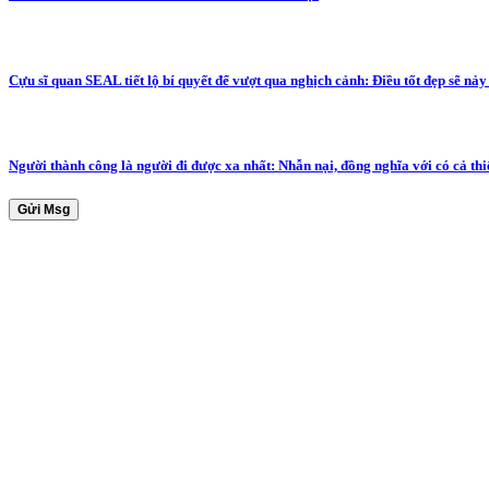
Cựu sĩ quan SEAL tiết lộ bí quyết để vượt qua nghịch cảnh: Điều tốt đẹp sẽ nả
Người thành công là người đi được xa nhất: Nhẫn nại, đồng nghĩa với có cả thi
Gửi Msg