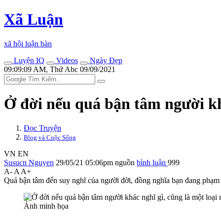
Xã Luận
xã hội luận bàn
Luyện IQ
Videos
Ngày Đẹp
09:09:09 AM, Thứ Abc 09/09/2021
Ở đời nếu quá bận tâm người kh
Đọc Truyện
Blog và Cuộc Sống
VN
EN
Susucn Nguyen
29/05/21 05:06pm
nguồn
bình luận
999
A-
A
A+
Quá bận tâm đến suy nghĩ của người đời, đồng nghĩa bạn đang phạm m
Ảnh minh họa