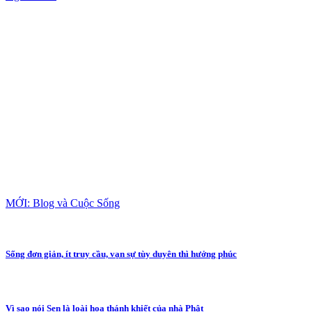
MỚI: Blog và Cuộc Sống
Sống đơn giản, ít truy cầu, vạn sự tùy duyên thì hưởng phúc
Vì sao nói Sen là loài hoa thánh khiết của nhà Phật