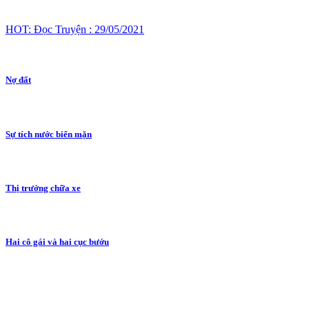
HOT: Đọc Truyện : 29/05/2021
Nợ đất
Sự tích nước biển mặn
Thị trưởng chữa xe
Hai cô gái và hai cục bướu