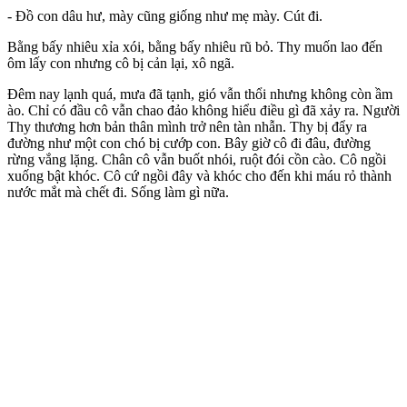
- Đồ con dâu hư, mày cũng giống như mẹ mày. Cút đi.
Bằng bấy nhiêu xỉa xói, bằng bấy nhiêu rũ bỏ. Thy muốn lao đến
ôm lấy con nhưng cô bị cản lại, xô ngã.
Đêm nay lạnh quá, mưa đã tạnh, gió vẫn thổi nhưng không còn ầm
ào. Chỉ có đầu cô vẫn chao đảo không hiểu điều gì đã xảy ra. Người
Thy thương hơn bản thân mình trở nên tàn nhẫn. Thy bị đẩy ra
đường như một con chó bị cướp con. Bây giờ cô đi đâu, đường
rừng vắng lặng. Chân cô vẫn buốt nhói, ruột đói cồn cào. Cô ngồi
xuống bật khóc. Cô cứ ngồi đây và khóc cho đến khi máu rỏ thành
nước mắt mà chết đi. Sống làm gì nữa.