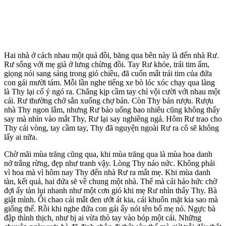
Hai nhà ở cách nhau một quả đồi, băng qua bên này là đến nhà Rư.
Rư sống với mẹ già ở lưng chừng đồi. Tay Rư khỏe, trái tim ấm,
giọng nói sang sảng trong gió chiều, đã cuốn mất trái tim của đứa
con gái mười tám. Mỗi lần nghe tiếng xe bò lóc xóc chạy qua làng
là Thy lại cố ý ngó ra. Chẳng kịp cầm tay chỉ vội cười với nhau một
cái. Rư thường chở sắn xuống chợ bán. Còn Thy bán rượu. Rượu
nhà Thy ngon lắm, nhưng Rư bảo uống bao nhiêu cũng không thấy
say mà nhìn vào mắt Thy, Rư lại say nghiêng ngả. Hôm Rư trao cho
Thy cái vòng, tay cầm tay, Thy đã nguyện ngoài Rư ra cô sẽ không
lấy ai nữa.
Chờ mãi mùa trăng cũng qua, khi mùa trăng qua là mùa hoa danh
nở trắng rừng, đẹp như tranh vậy. Lòng Thy náo nức. Không phải
vì hoa mà vì hôm nay Thy đến nhà Rư ra mắt mẹ. Khi mùa danh
tàn, kết quả, hai đứa sẽ về chung một nhà. Thế mà cái háo hức chờ
đợi ấy tàn lụi nhanh như một cơn gió khi mẹ Rư nhìn thấy Thy. Bà
giật mình. Ôi chao cái mắt đen ướt át kia, cái khuôn mặt kia sao mà
giống thế. Rồi khi nghe đứa con gái ấy nói tên bố mẹ nó. Ngực bà
đập thình thịch, như bị ai vừa thò tay vào bóp một cái. Những