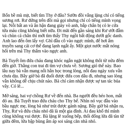
Bốn bề mù mịt, biết tìm Thy ở đâu? Sườn đồi vắng lặng chỉ có tiếng
sương rơi. Rư đứng trên đồi mà gọi nhưng chỉ có tiếng mình vọng
lại. Nỗi bất an và ân hận đang giày vò anh, bắp chân bị cỏ le cứa
tứa máu cũng không biết nữa. Đi mãi đến gần sáng khi Rư ướt đẫm
và chùn cả chân thì mới tìm thấy Thy ngồi bất động dưới gốc danh.
Anh lao đến ôm lấy vợ. Ghì đầu cô vào ngực mình, để hơi ấm
truyền sang cái c‌ơ th‌ể đang lạnh ngắt ấy. Một giọt nước mắt nóng
hổi trên má Thy thấm vào ngực anh.
Bà Tuyết ôm đứa cháu đang khóc ngằn ngặt không thôi từ nửa đêm
đến giờ. Thằng con trai đi tìm vợ chưa về. Sương gió thế này. Bao
lâu nay bà vẫn mang nỗi hằn học trong lòng, nỗi đau ngày xưa vẫn
chưa dịu. Bây giờ bà đã đuổi được đứa con dâu đi, nhưng sao lòng
vẫn không dễ chịu chút nào. Bà chỉ cảm nhận được sự tan tác bủa
vây. Có lẽ...
Mờ sáng, hai vợ chồng Rư về đến nhà. Ba người đều héo hon, mắt
đỏ au. Bà Tuyết trao đứa cháu cho Thy bế. Nhìn nó vục đầu vào
bầu ngực mẹ, lòng bà như trút được gánh nặng. Bây giờ bà nhận ra,
Thy, Rư và đứa cháu nhỏ đã là một gia đình. Ai đau khổ thì mình
cũng không vui được. Bà lặng lẽ xuống bếp, thổi đống lửa đã tàn từ
giữa đêm, lửa bập bùng ấm áp soi sáng căn nhà nhỏ.