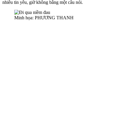
nhiêu tin yêu, giờ không bằng một câu nói.
Minh họa: PHƯƠNG THANH