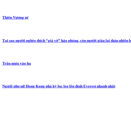
Thiên Vương tự
Tại sao người nghèo thích “giả vờ” hào phóng, còn người giàu lại thản nhiên 
Trận mưa vào hạ
Người phụ nữ Hong Kong phá kỷ lục leo lên đỉnh Everest nhanh nhất