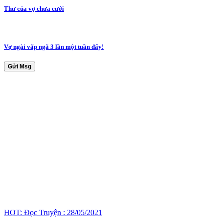
Thư của vợ chưa cưới
Vợ ngài vấp ngã 3 lần một tuần đấy!
Gửi Msg
HOT: Đọc Truyện : 28/05/2021