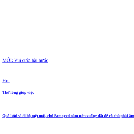
MỚI: Vui cười hài hước
Hot
Thử lòng giúp việc
Quá lười vì đi bộ mệt mỏi, chú Samoyed nằm ườn xuống đất để cô chủ phải ẵm