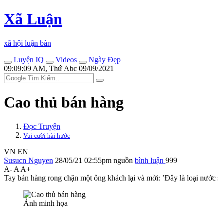
Xã Luận
xã hội luận bàn
Luyện IQ
Videos
Ngày Đẹp
09:09:09 AM, Thứ Abc 09/09/2021
Cao thủ bán hàng
Đọc Truyện
Vui cười hài hước
VN
EN
Susucn Nguyen
28/05/21 02:55pm
nguồn
bình luận
999
A-
A
A+
Tay bán hàng rong chặn một ông khách lại và mời: ’Đây là loại nước s
Ảnh minh họa