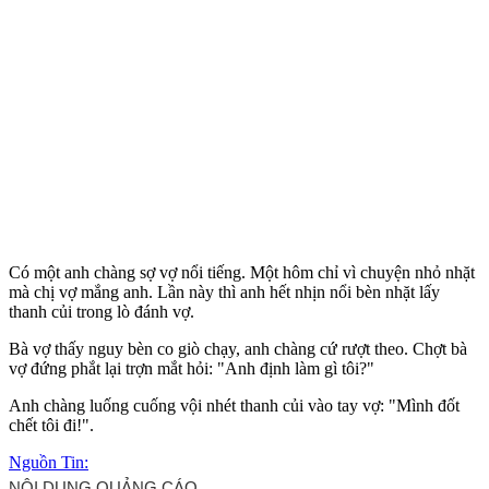
Có một anh chàng sợ vợ nổi tiếng. Một hôm chỉ vì chuyện nhỏ nhặt
mà chị vợ mắng anh. Lần này thì anh hết nhịn nổi bèn nhặt lấy
thanh củi trong lò đánh vợ.
Bà vợ thấy nguy bèn co giò chạy, anh chàng cứ rượt theo. Chợt bà
vợ đứng phắt lại trợn mắt hỏi: "Anh định làm gì tôi?"
Anh chàng luống cuống vội nhét thanh củi vào tay vợ: "Mình đốt
chết tôi đi!".
Nguồn Tin: