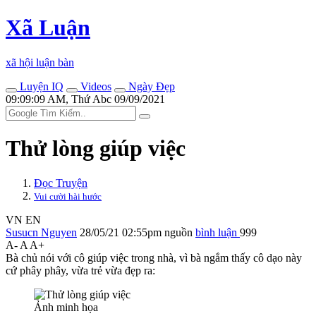
Xã Luận
xã hội luận bàn
Luyện IQ
Videos
Ngày Đẹp
09:09:09 AM, Thứ Abc 09/09/2021
Thử lòng giúp việc
Đọc Truyện
Vui cười hài hước
VN
EN
Susucn Nguyen
28/05/21 02:55pm
nguồn
bình luận
999
A-
A
A+
Bà chủ nói với cô giúp việc trong nhà, vì bà ngắm thấy cô dạo này
cứ phây phây, vừa trẻ vừa đẹp ra:
Ảnh minh họa