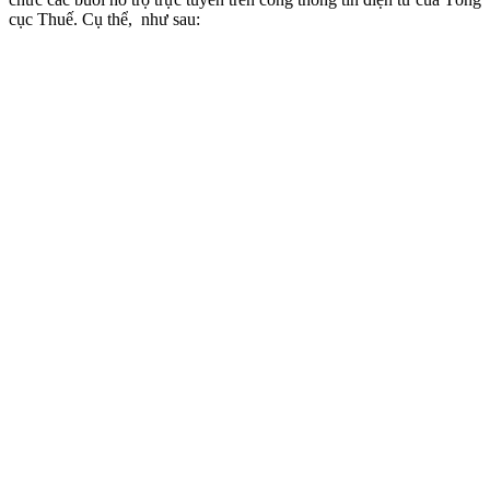
cục Thuế. Cụ thể, như sau: