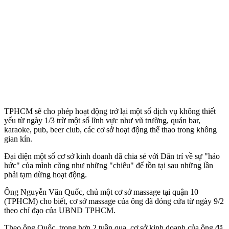
TPHCM sẽ cho phép hoạt động trở lại một số dịch vụ không thiết
yếu từ ngày 1/3 trừ một số lĩnh vực như vũ trường, quán bar,
karaoke, pub, beer club, các cơ sở hoạt động thể thao trong không
gian kín.
Đại diện một số cơ sở kinh doanh đã chia sẻ với Dân trí về sự "háo
hức" của mình cũng như những "chiêu" để tồn tại sau những lần
phải tạm dừng hoạt động.
Ông Nguyễn Văn Quốc, chủ một cơ sở massage tại quận 10
(TPHCM) cho biết, cơ sở massage của ông đã đóng cửa từ ngày 9/2
theo chỉ đạo của UBND TPHCM.
Theo ông Quốc, trong hơn 2 tuần qua, cơ sở kinh doanh của ông đã