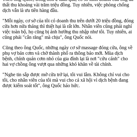
thất thu khoảng vài trăm triệu đồng. Tuy nhiên, việc phòng chống
dịch vẫn là ưu tiên hàng đầu.
"Mỗi ngày, cơ sở của tôi có doanh thu trên dưới 20 triệu đồng, đóng
cửa hơn nửa tháng thì thiệt hại là rất lớn. Nhân viên cũng phải nghỉ
việc toàn bộ, họ cũng bị ảnh hưởng thu nhập như tôi. Tuy nhiên, ai
cũng phải "cắn răng" mà chịu", ông Quốc nói.
Cũng theo ông Quốc, những ngày cơ sở massage đóng cửa, ông về
phụ vợ bán cơm và chờ thành phố ra thông báo mới. Mùa dịch
bệnh, chính quán cơm nhỏ của gia đình lại là nơi "cứu cánh" cho
hai vợ chồng ông vượt qua những khó khăn về tài chính.
"Nghe tin sắp được mở cửa trở lại, tôi vui lắm. Không chỉ vui cho
tôi, cho nhân viên của tôi mà vui cho cả xã hội vì dịch bệnh đang
được kiểm soát tốt", ông Quốc háo hức.