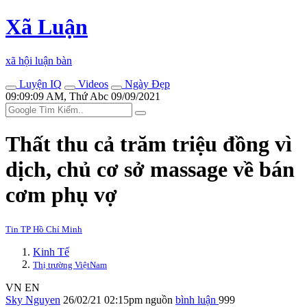
Xã Luận
xã hội luận bàn
Luyện IQ
Videos
Ngày Đẹp
09:09:09 AM, Thứ Abc 09/09/2021
Thất thu cả trăm triệu đồng vì
dịch, chủ cơ sở massage về bán
cơm phụ vợ
Tin TP Hồ Chí Minh
Kinh Tế
Thị trường ViệtNam
VN
EN
Sky Nguyen
26/02/21 02:15pm
nguồn
bình luận
999