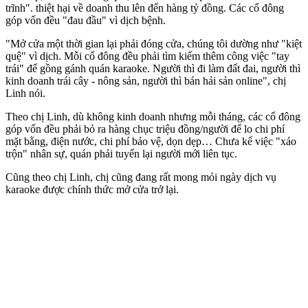
trĩnh". thiệt hại về doanh thu lên đến hàng tỷ đồng. Các cổ đông
góp vốn đều "đau đầu" vì dịch bệnh.
"Mở cửa một thời gian lại phải đóng cửa, chúng tôi dường như "kiệt
quệ" vì dịch. Mỗi cổ đông đều phải tìm kiếm thêm công việc "tay
trái" để gồng gánh quán karaoke. Người thì đi làm đất đai, người thì
kinh doanh trái cây - nông sản, người thì bán hải sản online", chị
Linh nói.
Theo chị Linh, dù không kinh doanh nhưng mỗi tháng, các cổ đông
góp vốn đều phải bỏ ra hàng chục triệu đồng/người để lo chi phí
mặt bằng, điện nước, chi phí bảo vệ, dọn dẹp… Chưa kể việc "xáo
trộn" nhân sự, quán phải tuyển lại người mới liên tục.
Cũng theo chị Linh, chị cũng đang rất mong mỏi ngày dịch vụ
karaoke được chính thức mở cửa trở lại.