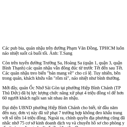
Các pub bia, quán nhậu trên đường Phạm Văn Đồng, TPHCM luôn
náo nhiệt suốt cả buổi tối. Ảnh: T.Sang
Còn trên tuyến đường Trường Sa, Hoàng Sa (quận 1, quận 3, quận
Bình Thạnh) các quán nhậu vẫn đông đúc từ trước Tết đến sau Tết.
Các quán nhậu treo biển "bán mang về" cho có lệ. Tuy nhiên, bên
trong quán, khách khứa vẫn "rôm rả", náo nhiệt như bình thường.
Mới đây, quán Ốc Nhớ Sài Gòn tại phường Hiệp Bình Chánh (TP
Thủ Đức) đã bị lực lượng chức năng xử phạt 4 triệu đồng vì để hơn
60 người khách ngồi san sát nhau ăn nhậu.
Đại diện UBND phường Hiệp Bình Chánh cho biết, từ đầu năm
đến nay, đơn vị này đã xử phạt 7 trường hợp không đeo khẩu trang
với số tiền 14 triệu đồng. Ngoài ra, chính quyền địa phương cũng đã
nhắc nhở 75 cơ sở kinh doanh dịch vụ và chuyển hồ sơ cho phòng y