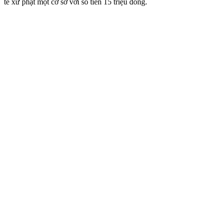
tế xử phạt một cơ sở với số tiền 15 triệu đồng.