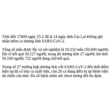
Tính đến 17h00 ngày 25-2 đã là 14 ngày tỉnh Gia Lai không ghi
nhận thêm ca dương tính SARS-CoV-2.
Tổng số mẫu được lấy và xét nghiệm là 19.252 mẫu (50.849 người).
Đã có kết quả 50.127 người, trong đó dương tính 27 người; âm tính
50.100 người; 722 người đang chờ kết quả.
Trong số 27 trường hợp dương tính với SARS-CoV-2 đến thời điểm
hiện tại đã có bảy ca xuất viện, còn 20 ca đang điều trị tại bệnh viện
d‌ã chi‌ến của tỉnh. Đa số bệnh nhân sức khoẻ tương đối ổn định.