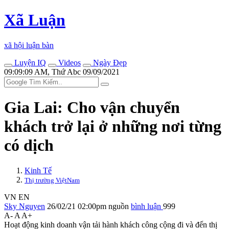
Xã Luận
xã hội luận bàn
Luyện IQ
Videos
Ngày Đẹp
09:09:09 AM, Thứ Abc 09/09/2021
Gia Lai: Cho vận chuyển
khách trở lại ở những nơi từng
có dịch
Kinh Tế
Thị trường ViệtNam
VN
EN
Sky Nguyen
26/02/21 02:00pm
nguồn
bình luận
999
A-
A
A+
Hoạt động kinh doanh vận tải hành khách công cộng đi và đến thị