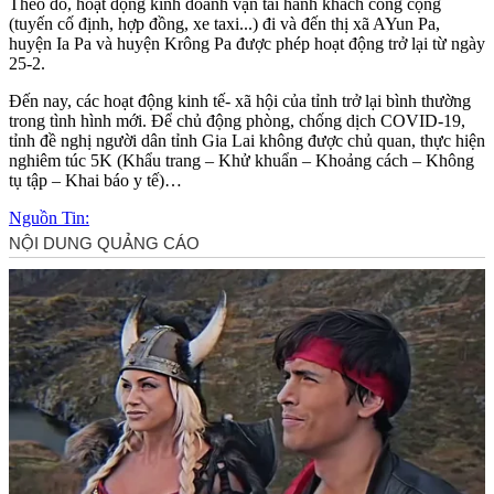
Theo đó, hoạt động kinh doanh vận tải hành khách công cộng
(tuyến cố định, hợp đồng, xe taxi...) đi và đến thị xã AYun Pa,
huyện Ia Pa và huyện Krông Pa được phép hoạt động trở lại từ ngày
25-2.
Đến nay, các hoạt động kinh tế- xã hội của tỉnh trở lại bình thường
trong tình hình mới. Để chủ động phòng, chống dịch COVID-19,
tỉnh đề nghị người dân tỉnh Gia Lai không được chủ quan, thực hiện
nghiêm túc 5K (Khẩu trang – Khử khuẩn – Khoảng cách – Không
tụ tập – Khai báo y tế)…
Nguồn Tin: