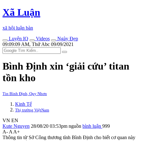
Xã Luận
xã hội luận bàn
Luyện IQ
Videos
Ngày Đẹp
09:09:09 AM, Thứ Abc 09/09/2021
Bình Định xin ‘giải cứu’ titan
tồn kho
Tin Bình Định, Quy Nhơn
Kinh Tế
Thị trường ViệtNam
VN
EN
Kute Nguyen
28/08/20 03:53pm
nguồn
bình luận
999
A-
A
A+
Thông tin từ Sở Công thương tỉnh Bình Định cho biết cơ quan này