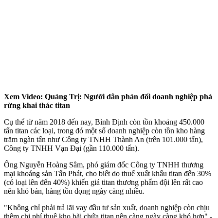
Xem Video: Quảng Trị: Người dân phản đối doanh nghiệp phá
rừng khai thác titan
Cụ thể từ năm 2018 đến nay, Bình Định còn tồn khoảng 450.000
tấn titan các loại, trong đó một số doanh nghiệp còn tồn kho hàng
trăm ngàn tấn như Công ty TNHH Thành An (trên 101.000 tấn),
Công ty TNHH Vạn Đại (gần 110.000 tấn).
Ông Nguyễn Hoàng Sâm, phó giám đốc Công ty TNHH thương
mại khoáng sản Tấn Phát, cho biết do thuế xuất khẩu titan đến 30%
(có loại lên đến 40%) khiến giá titan thương phẩm đội lên rất cao
nên khó bán, hàng tồn đọng ngày càng nhiều.
"Không chỉ phải trả lãi vay đầu tư sản xuất, doanh nghiệp còn chịu
thêm chi phí thuê kho bãi chứa titan nên càng ngày càng khó hơn" -