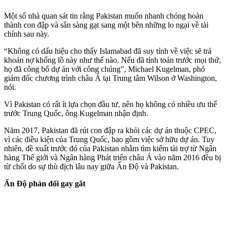
Một số nhà quan sát tin rằng Pakistan muốn nhanh chóng hoàn
thành con đập và sẵn sàng gạt sang một bên những lo ngại về tài
chính sau này.
“Không có dấu hiệu cho thấy Islamabad đã suy tính về việc sẽ trả
khoản nợ khổng lồ này như thế nào. Nếu đã tính toán trước mọi thứ,
họ đã công bố dự án với công chúng”, Michael Kugelman, phó
giám đốc chương trình châu Á tại Trung tâm Wilson ở Washington,
nói.
Vì Pakistan có rất ít lựa chọn đầu tư, nên họ không có nhiều ưu thế
trước Trung Quốc, ông Kugelman nhận định.
Năm 2017, Pakistan đã rút con đập ra khỏi các dự án thuộc CPEC,
vì các điều kiện của Trung Quốc, bao gồm việc sở hữu dự án. Tuy
nhiên, đề xuất trước đó của Pakistan nhằm tìm kiếm tài trợ từ Ngân
hàng Thế giới và Ngân hàng Phát triển châu Á vào năm 2016 đều bị
từ chối do sự thù địch lâu nay giữa Ấn Độ và Pakistan.
Ấn Độ phản đối gay gắt