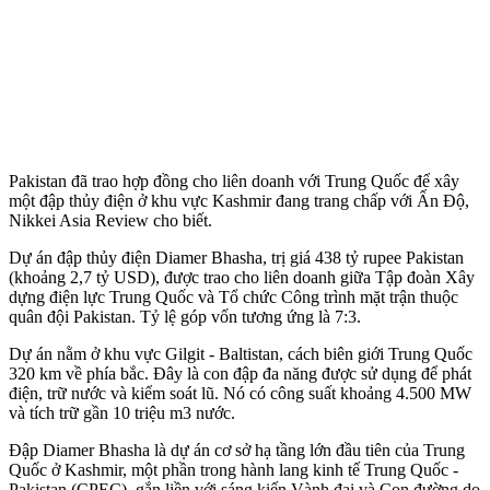
Pakistan đã trao hợp đồng cho liên doanh với Trung Quốc để xây
một đập thủy điện ở khu vực Kashmir đang trang chấp với Ấn Độ,
Nikkei Asia Review cho biết.
Dự án đập thủy điện Diamer Bhasha, trị giá 438 tỷ rupee Pakistan
(khoảng 2,7 tỷ USD), được trao cho liên doanh giữa Tập đoàn Xây
dựng điện lực Trung Quốc và Tổ chức Công trình mặt trận thuộc
quân đội Pakistan. Tỷ lệ góp vốn tương ứng là 7:3.
Dự án nằm ở khu vực Gilgit - Baltistan, cách biên giới Trung Quốc
320 km về phía bắc. Đây là con đập đa năng được sử dụng để phát
điện, trữ nước và kiểm soát lũ. Nó có công suất khoảng 4.500 MW
và tích trữ gần 10 triệu m3 nước.
Đập Diamer Bhasha là dự án cơ sở hạ tầng lớn đầu tiên của Trung
Quốc ở Kashmir, một phần trong hành lang kinh tế Trung Quốc -
Pakistan (CPEC), gắn liền với sáng kiến Vành đai và Con đường do