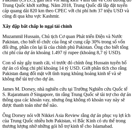
Trung Quốc khởi xướng. Năm 2018, Trung Quốc đã lắp đặt tuyến
cáp quang dài 820 km theo CPEC với chi phí hơn 37 triệu USD và
cũng đi qua khu vực Kashmir.
Xây đập bất chấp lo ngại tài chính
Muzammil Hussain, Chủ tịch Cơ quan Phát triển Điện và Nước
Pakistan, cho biết tổ chức của ông sẽ cung cấp 30% trong số vốn
đối ứng, phần còn lại là của chính phủ Pakistan. Ông cho biết tổng
chi phí của dự án khoảng 1.497 tỷ rupee (khoảng 8,7 tỷ USD).
Con số này gây tranh cãi, vì trước đó chính ông Hussain tuyên bố
dự án có tổng chi phí khoảng 14 tỷ USD. Giới phân tích cho rằng
Pakistan đang đối mặt với tình trạng khủng hoảng kinh tế và sẽ
không thể tài trợ cho dự án.
James M. Dorsey, nhà nghiên cứu tại Trường Nghiên cứu Quốc tế
S. Rajaratnam ở Singapore, tin rằng Trung Quốc sẽ tài trợ cho dự án
thông qua các khoản vay, nhưng ông không rõ khoản vay này sẽ
được thanh toán như thế nào.
Ông Dorsey nói với Nikkei Asia Review rằng dự án phục vụ lợi ích
của Trung Quốc nhiều hơn Pakistan, vì Bắc Kinh có ưu thế trong
thương lượng nhờ những gói hỗ trợ kinh tế cho Islamabad.