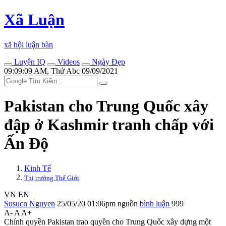
Xã Luận
xã hội luận bàn
Luyện IQ
Videos
Ngày Đẹp
09:09:09 AM, Thứ Abc 09/09/2021
Pakistan cho Trung Quốc xây
đập ở Kashmir tranh chấp với
Ấn Độ
Kinh Tế
Thị trường Thế Giới
VN
EN
Susucn Nguyen
25/05/20 01:06pm
nguồn
bình luận
999
A-
A
A+
Chính quyền Pakistan trao quyền cho Trung Quốc xây dựng một