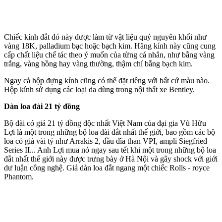
Chiếc kính đắt đỏ này được làm từ vật liệu quý nguyên khối như
vàng 18K, palladium bạc hoặc bạch kim. Hãng kính này cũng cung
cấp chất liệu chế tác theo ý muốn của từng cá nhân, như bằng vàng
trắng, vàng hồng hay vàng thường, thậm chí bằng bạch kim.
Ngay cả hộp đựng kính cũng có thể đặt riêng với bất cứ màu nào.
Hộp kính sử dụng các loại da dùng trong nội thất xe Bentley.
Dàn loa đài 21 tỷ đồng
Bộ đài có giá 21 tỷ đồng độc nhất Việt Nam của đại gia Vũ Hữu
Lợi là một trong những bộ loa đài đắt nhất thế giới, bao gồm các bộ
loa có giá vài tỷ như Arrakis 2, đầu đĩa than VPI, ampli Siegfried
Series II... Anh Lợi mua nó ngay sau tết khi một trong những bộ loa
đắt nhất thế giới này được trưng bày ở Hà Nội và gây sho‌ck với giới
dư luận công nghệ. Giá dàn loa đắt ngang một chiếc Rolls - royce
Phantom.