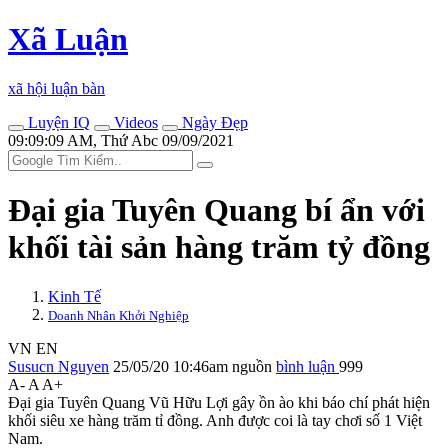
Xã Luận
xã hội luận bàn
Luyện IQ
Videos
Ngày Đẹp
09:09:09 AM, Thứ Abc 09/09/2021
Đại gia Tuyên Quang bí ẩn với
khối tài sản hàng trăm tỷ đồng
Kinh Tế
Doanh Nhân Khởi Nghiệp
VN
EN
Susucn Nguyen
25/05/20 10:46am
nguồn
bình luận
999
A-
A
A+
Đại gia Tuyên Quang Vũ Hữu Lợi gây ồn ào khi báo chí phát hiện
khối siêu xe hàng trăm tỉ đồng. Anh được coi là tay chơi số 1 Việt
Nam.