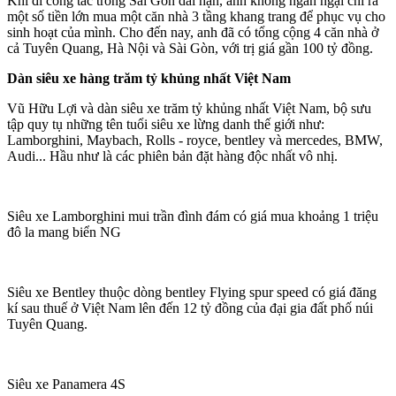
Khi đi công tác trong Sài Gòn dài hạn, anh không ngần ngại chi ra
một số tiền lớn mua một căn nhà 3 tầng khang trang để phục vụ cho
sinh hoạt của mình. Cho đến nay, anh đã có tổng cộng 4 căn nhà ở
cả Tuyên Quang, Hà Nội và Sài Gòn, với trị giá gần 100 tỷ đồng.
Dàn siêu xe hàng trăm tỷ khủng nhất Việt Nam
Vũ Hữu Lợi và dàn siêu xe trăm tỷ khủng nhất Việt Nam, bộ sưu
tập quy tụ những tên tuổi siêu xe lừng danh thế giới như:
Lamborghini, Maybach, Rolls - royce, bentley và mercedes, BMW,
Audi... Hầu như là các phiên bản đặt hàng độc nhất vô nhị.
Siêu xe Lamborghini mui trần đình đám có giá mua khoảng 1 triệu
đô la mang biển NG
Siêu xe Bentley thuộc dòng bentley Flying spur speed có giá đăng
kí sau thuế ở Việt Nam lên đến 12 tỷ đồng của đại gia đất phố núi
Tuyên Quang.
Siêu xe Panamera 4S