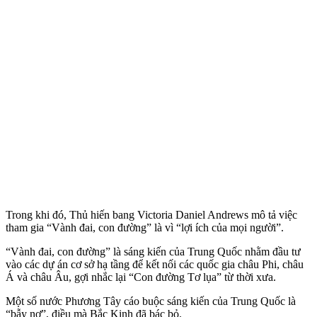
Trong khi đó, Thủ hiến bang Victoria Daniel Andrews mô tả việc
tham gia “Vành đai, con đường” là vì “lợi ích của mọi người”.
“Vành đai, con đường” là sáng kiến của Trung Quốc nhằm đầu tư
vào các dự án cơ sở hạ tầng để kết nối các quốc gia châu Phi, châu
Á và châu Âu, gợi nhắc lại “Con đường Tơ lụa” từ thời xưa.
Một số nước Phương Tây cáo buộc sáng kiến của Trung Quốc là
“bẫy nợ”, điều mà Bắc Kinh đã bác bỏ.