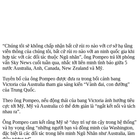
“Chúng tôi sẽ không chấp nhận bất cứ rủi ro nào với cơ sở hạ tầng
viễn thông của chúng tôi, bất cứ rủi ro nào với an ninh quốc gia khi
hợp tác với các đối tác thuộc Ngũ nhãn”, ông Pompeo trả lời phỏng
vấn Sky News cuối tuần qua, nhắc tới liên minh tình báo giữa 5
nước Australia, Anh, Canada, New Zealand và Mỹ.
Tuyên bố của ông Pompeo được đưa ra trong bối cảnh bang
Victoria của Australia tham gia sáng kiến “Vành đai, con đường”
của Trung Quốc.
Theo ông Pompeo, nếu động thái của bang Victoria ảnh hưởng tiêu
cực tới Mỹ, Mỹ và Australia có thể đơn giản là “ngắt kết nối và tách
nhau ra”.
Ông Pompeo cam kết rằng Mỹ sẽ “duy trì sự tin cậy trong hệ thống”
và hy vọng rằng “những người bạn và đồng minh của Washington,
đặc biệt là các đối tác trong liên minh Ngũ Nhãn như Australia, làm
điều tương tự”.