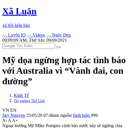
Xã Luận
xã hội luận bàn
Luyện IQ
Videos
Ngày Đẹp
09:09:09 AM, Thứ Abc 09/09/2021
Mỹ dọa ngừng hợp tác tình báo
với Australia vì “Vành đai, con
đường”
Kinh Tế
Thị trường Thế Giới
VN
EN
Sky Nguyen
25/05/20 07:46am
nguồn
bình luận
999
A-
A
A+
Ngoại trưởng Mỹ Mike Pompeo cảnh báo nước này sẽ ngừng chia