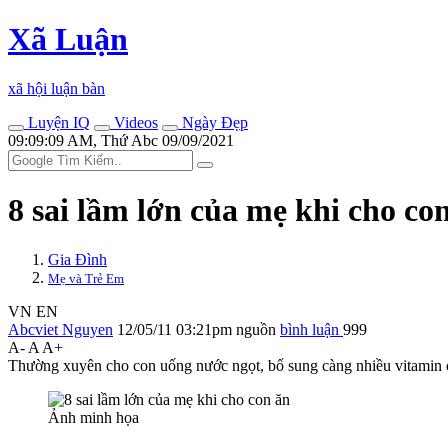
Xã Luận
xã hội luận bàn
Luyện IQ
Videos
Ngày Đẹp
09:09:09 AM, Thứ Abc 09/09/2021
8 sai lầm lớn của mẹ khi cho co
Gia Đình
Mẹ và Trẻ Em
VN
EN
Abcviet Nguyen
12/05/11 03:21pm
nguồn
bình luận
999
A-
A
A+
Thường xuyên cho con uống nước ngọt, bổ sung càng nhiều vitamin cà
Ảnh minh họa