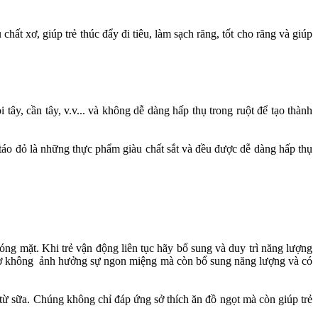
hất xơ, giúp trẻ thúc đẩy đi tiêu, làm sạch răng, tốt cho răng và giúp
 tây, cần tây, v.v... và không dễ dàng hấp thụ trong ruột để tạo thành
hó, táo đỏ là những thực phẩm giàu chất sắt và đều được dễ dàng hấp thụ
óng mặt. Khi trẻ vận động liên tục hãy bổ sung và duy trì năng lượng
 giờ không ảnh hưởng sự ngon miệng mà còn bổ sung năng lượng và có
 từ sữa. Chúng không chỉ đáp ứng sở thích ăn đồ ngọt mà còn giúp trẻ