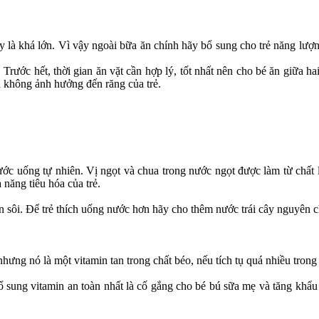
gày là khá lớn. Vì vậy ngoài bữa ăn chính hãy bổ sung cho trẻ năng l
.
rước hết, thời gian ăn vặt cần hợp lý, tốt nhất nên cho bé ăn giữa h
 không ảnh hưởng đến răng của trẻ.
ớc uống tự nhiên. Vị ngọt và chua trong nước ngọt được làm từ chất l
năng tiêu hóa của trẻ.
un sôi. Để trẻ thích uống nước hơn hãy cho thêm nước trái cây nguyên
hưng nó là một vitamin tan trong chất béo, nếu tích tụ quá nhiều trong c
 sung vitamin an toàn nhất là cố gắng cho bé bú sữa mẹ và tăng khẩu 