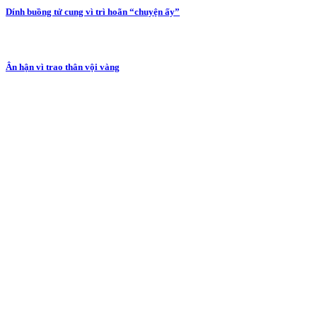
Dính buồng tử cung vì trì hoãn “chuyện ấy”
Ân hận vì trao thân vội vàng