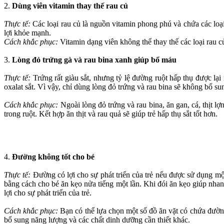
2.
Dùng viên vitamin thay thế rau củ
Thực tế:
Các loại rau củ là nguồn vitamin phong phú và chứa các loại 
lợi khỏe mạnh.
Cách khắc phục:
Vitamin dạng viên không thể thay thế các loại rau c
3.
Lòng đỏ trứng gà và rau bina xanh giúp bổ máu
Thực tế:
Trứng rất giàu sắt, nhưng tỷ lệ đường ruột hấp thụ được lại r
oxalat sắt. Vì vậy, chỉ dùng lòng đỏ trứng và rau bina sẽ không bổ s
Cách khắc phục:
Ngoài lòng đỏ trứng và rau bina, ăn gan, cá, thịt lợn
trong ruột. Kết hợp ăn thịt và rau quả sẽ giúp trẻ hấp thụ sắt tốt hơn.
4.
Đường không tốt cho bé
Thực tế:
Đường có lợi cho sự phát triển của trẻ nếu được sử dụng mộ
bằng cách cho bé ăn kẹo nửa tiếng một lần. Khi đói ăn kẹo giúp nh
lợi cho sự phát triển của trẻ.
Cách khắc phục:
Bạn có thể lựa chọn một số đồ ăn vặt có chứa đường
bổ sung năng lượng và các chất dinh dưỡng cần thiết khác.