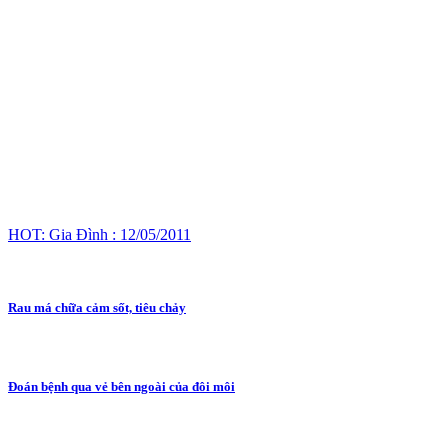
HOT: Gia Đình : 12/05/2011
Rau má chữa cảm sốt, tiêu chảy
Đoán bệnh qua vẻ bên ngoài của đôi môi