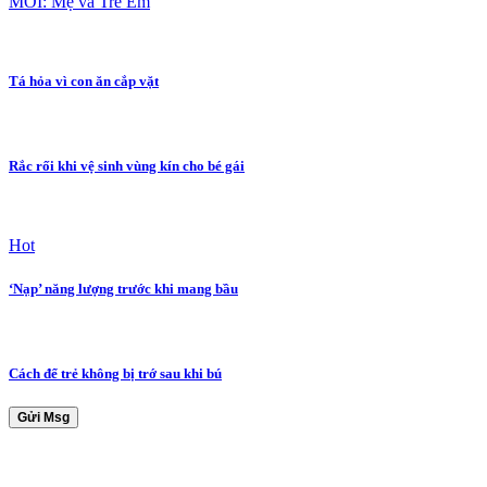
MỚI: Mẹ và Trẻ Em
Tá hỏa vì con ăn cắp vặt
Rắc rối khi vệ sinh vùng kín cho bé gái
Hot
‘Nạp’ năng lượng trước khi mang bầu
Cách để trẻ không bị trớ sau khi bú
Gửi Msg