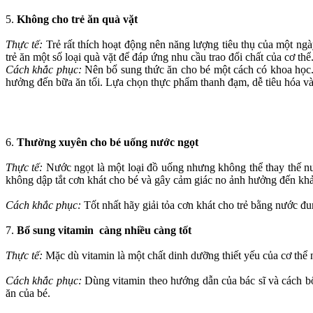
5.
Không cho trẻ ăn quà vặt
Thực tế:
Trẻ rất thích hoạt động nên năng lượng tiêu thụ của một n
trẻ ăn một số loại quà vặt để đáp ứng nhu cầu trao đổi chất của c‌ơ th‌ể
Cách khắc phục:
Nên bổ sung thức ăn cho bé một cách có khoa học. T
hưởng đến bữa ăn tối. Lựa chọn thực phẩm thanh đạm, dễ tiêu hóa và
6.
Thường xuyên cho bé uống nước ngọt
Thực tế:
Nước ngọt là một loại đồ uống nhưng không thể thay thế nư
không dập tắt cơn khát cho bé và gây cảm giác no ảnh hưởng đến khả 
Cách khắc phục:
Tốt nhất hãy giải tỏa cơn khát cho trẻ bằng nước đ
7.
Bổ sung vitamin càng nhiều càng tốt
Thực tế:
Mặc dù vitamin là một chất dinh dưỡng thiết yếu của c‌ơ th‌ể n
Cách khắc phục:
Dùng vitamin theo hướng dẫn của bác sĩ và cách bổ
ăn của bé.