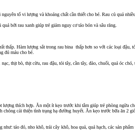
nguyên tố vi lượng và khoáng chất cần thiết cho bé. Rau củ quả nhiều c
ủ quả bởi rau xanh giúp trẻ giảm nguy cơ táo bón và sâu răng.
ất thấp. Hàm lượng sắt trong rau bina thấp hơn so với các loại đậu, tỏi
ung đủ máu cho bé.
 nạc, thịt bò, thịt cừu, rau đậu, tỏi tây, cần tây, đào, chuối, quả óc c
t lượng thích hợp. Ăn một ít kẹo trước khi tắm giúp trẻ phòng ngừa ch
anh chóng cải thiện tình trạng hạ đường huyết. Ăn kẹo trước bữa ăn 2
 như: táo đỏ, nho khô, trái cây khô, hoa quả, quả hạch, các sản phẩm