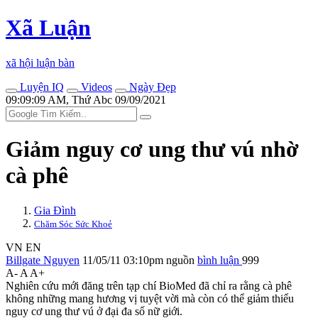
Xã Luận
xã hội luận bàn
Luyện IQ
Videos
Ngày Đẹp
09:09:09 AM, Thứ Abc 09/09/2021
Giảm nguy cơ ung thư v‌ú nhờ
cà phê
Gia Đình
Chăm Sóc Sức Khoẻ
VN
EN
Billgate Nguyen
11/05/11 03:10pm
nguồn
bình luận
999
A-
A
A+
Nghiên cứu mới đăng trên tạp chí BioMed đã chỉ ra rằng cà phê
không những mang hương vị tuyệt vời mà còn có thể giảm thiểu
nguy cơ ung thư v‌ú ở đại đa số nữ giới.