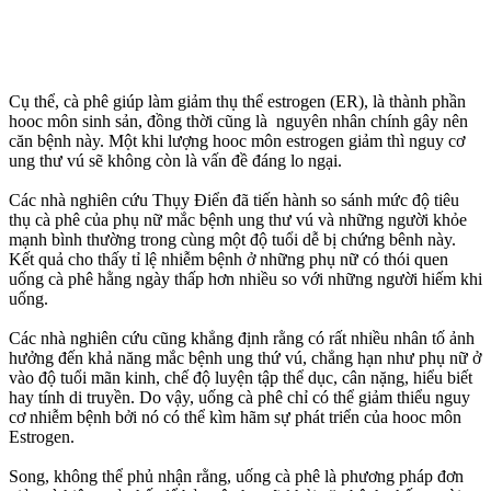
Cụ thể, cà phê giúp làm giảm thụ thể estrogen (ER), là thành phần
hooc môn sinh sản, đồng thời cũng là nguyên nhân chính gây nên
căn bệnh này. Một khi lượng hooc môn estrogen giảm thì nguy cơ
ung thư v‌ú sẽ không còn là vấn đề đáng lo ngại.
Các nhà nghiên cứu Thụy Điển đã tiến hành so sánh mức độ tiêu
thụ cà phê của phụ nữ mắc bệnh ung thư v‌ú và những người khỏe
mạnh bình thường trong cùng một độ tuổi dễ bị chứng bênh này.
Kết quả cho thấy tỉ lệ nhiễm bệnh ở những phụ nữ có thói quen
uống cà phê hằng ngày thấp hơn nhiều so với những người hiếm khi
uống.
Các nhà nghiên cứu cũng khẳng định rằng có rất nhiều nhân tố ảnh
hưởng đến khả năng mắc bệnh ung thứ v‌ú, chẳng hạn như phụ nữ ở
vào độ tuổi mãn kinh, chế độ luyện tập thể dục, cân nặng, hiểu biết
hay tính di truyền. Do vậy, uống cà phê chỉ có thể giảm thiểu nguy
cơ nhiễm bệnh bởi nó có thể kìm hãm sự phát triển của hooc môn
Estrogen.
Song, không thể phủ nhận rằng, uống cà phê là phương pháp đơn