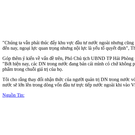
"Chúng ta vẫn phải thúc đẩy khu vực đầu tư nước ngoài nhưng cũng p
đến nay, ngoại lực quan trọng nhưng nội lực là yếu tố quyết định", 
Góp thêm ý kiến về vấn đề trên, Phó Chủ tịch UBND TP Hải Phòng c
"Bởi hiện nay, các DN trong nước đang bán cái mình có chứ không p
phẩm trong chuỗi giá trị của họ.
Tôi cho rằng thay đổi nhận thức của người quản trị DN trong nước vớ
nước sẽ lớn lên trong dòng vốn đầu tư trực tiếp nước ngoài khi vào
Nguồn Tin: