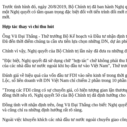
Trước tình hình đó, ngày 20/8/2019, Bộ Chính trị đã ban hành Nghị
một Nghị quyết có tầm quan trọng đặc biệt đối với tiến trình đổi mới 
mới.
Hợp tác thay vì chỉ thu hút
Ông Vũ Đại Thắng - Thứ trưởng Bộ Kế hoạch và Đầu tư nhận định tại 
Đã đến thời điểm chúng ta cần ưu tiên lựa chọn những DN, dự án ph
Chính vì vậy, Nghị quyết của Bộ Chính trị lần này đã đưa ra những đ
"Đặc biệt, Nghị quyết đã sử dụng chữ "hợp tác" chứ không phải thu h
của các nhà đầu tư nước ngoài khi họ đầu tư vào Việt Nam", Thứ tr
Đánh giá về hiệu quả của vốn đầu tư FDI vào nền kinh tế trong th
Lộc, số liên doanh với DN Việt Nam chỉ chiếm 2 phần trong 10 phần c
"Trong các FDI cũng có sự chuyển giá, có hiện tượng gian lận thương 
đồng thời nêu rõ, Nghị quyết 50 của Bộ Chính trị đã định hướng cho
Đồng tình với nhận định trên, ông Vũ Đại Thắng cho biết: Nghị quyết 
và cũng chỉ ra những định hướng rất rõ ràng.
Ngoài việc khuyến khích các nhà đầu tư nước ngoài chuyển giao côn