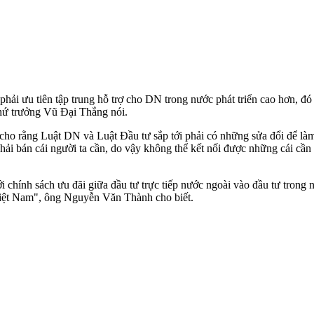
hải ưu tiên tập trung hỗ trợ cho DN trong nước phát triển cao hơn, đ
Thứ trưởng Vũ Đại Thắng nói.
ho rằng Luật DN và Luật Đầu tư sắp tới phải có những sửa đổi để là
hải bán cái người ta cần, do vậy không thể kết nối được những cái c
i chính sách ưu đãi giữa đầu tư trực tiếp nước ngoài vào đầu tư tron
 Việt Nam", ông Nguyễn Văn Thành cho biết.