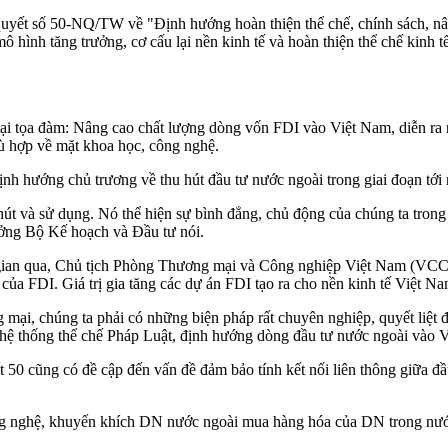
 quyết số 50-NQ/TW về "Định hướng hoàn thiện thể chế, chính sách, 
mô hình tăng trưởng, cơ cấu lại nền kinh tế và hoàn thiện thể chế kinh 
tọa đàm: Nâng cao chất lượng dòng vốn FDI vào Việt Nam, diễn ra ngà
ù hợp về mặt khoa học, công nghệ.
ịnh hướng chủ trương về thu hút đầu tư nước ngoài trong giai đoạn tớ
út và sử dụng. Nó thể hiện sự bình đẳng, chủ động của chúng ta trong 
ưởng Bộ Kế hoạch và Đầu tư nói.
ời gian qua, Chủ tịch Phòng Thương mại và Công nghiệp Việt Nam (VC
ủa FDI. Giá trị gia tăng các dự án FDI tạo ra cho nền kinh tế Việt Nam
mại, chúng ta phải có những biện pháp rất chuyên nghiệp, quyết liệt để
 hệ thống thể chế Pháp Luật, định hướng dòng đầu tư nước ngoài vào 
50 cũng có đề cập đến vấn đề đảm bảo tính kết nối liên thông giữa đầu
g nghệ, khuyến khích DN nước ngoài mua hàng hóa của DN trong nước,