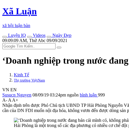
Xã Luận
xã hội luận bàn
Luyện IQ
Videos
Ngày Đẹp
09:09:09 AM, Thứ Abc 09/09/2021
‘Doanh nghiệp trong nước đang 
Kinh Tế
Thị trường ViệtNam
VN
EN
Susucn Nguyen
08/09/19 03:24pm
nguồn
bình luận
999
A-
A
A+
Nhận định trên được Phó Chủ tịch UBND TP Hải Phòng Nguyễn Văn T
cần của DN FDI muốn nội địa hóa, không vươn đến được dòng sản phẩ
Hải Phòng là một trong số các địa phương có nhiều cơ chế đột