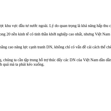
ợc khu vực đầu tư nước ngoài. Lý do quan trọng là khả năng hấp thu c
ng 20 nền kinh tế có tinh thần khởi nghiệp cao nhất, nhưng Việt Nam
 nâng cao năng lực cạnh tranh DN, không chỉ có vấn đề cải cách thể 
 chúng ta cần tập trung hỗ trợ thúc đẩy các DN của Việt Nam dần dần
nh quá mà ta phải kéo xuống.