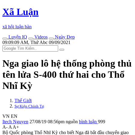
Xã Luận
xã hội luận bàn
Luyện IQ
Videos
Ngày Đẹp
09:09:09 AM, Thứ Abc 09/09/2021
Nga giao lô hệ thống phòng thủ
tên lửa S-400 thứ hai cho Thổ
Nhĩ Kỳ
Thế Giới
Sự Kiện Chính Trị
VN
EN
Itech Nguyen
27/08/19 08:56pm
nguồn
bình luận
999
A-
A
A+
Bộ Quốc phòng Thổ Nhĩ Kỳ cho biết Nga đã bắt đầu chuyển giao