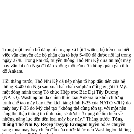
Trong một tuyên bố đăng trên mạng xã hội Twitter, bộ trên cho biết
việc vận chuyển các bộ phận của tổ hợp S-400 đã được nối lại trong
ngày 27/8. Trong khi đó, truyền thông Thổ Nhĩ Kỳ đưa tin một máy
bay vận tải của Nga đã đáp xuống một căn cứ không quân gần thủ
đô Ankara.
Hồi tháng trước, Thổ Nhĩ Kỳ đã tiếp nhận tổ hợp đầu tiên của hệ
thống S-400 do Nga sản xuất bất chấp sự phản đối gay gắt từ Mỹ-
một đồng minh trong Tổ chức Hiệp ước Bắc Đại Tây Dương
(NATO). Washington đã chính thức loại Ankara ra khỏi chương
trình chế tạo máy bay tiêm kích tàng hình F-35 của NATO với lý do
máy bay F-35 do Mỹ chế tạo "không thể cùng tồn tại với một nền
tảng thu thập thông tin tình báo, sẽ được sử dụng để tìm hiểu về
những năng lực tiên tiến loại máy bay này." Tháng trước,
Tổng
thống Thổ Nhĩ Kỳ Recep Tayyip Erdogan
tuyên bố sẽ chuyển
sang mua máy bay chiến đấu của nước khác nếu Washington không