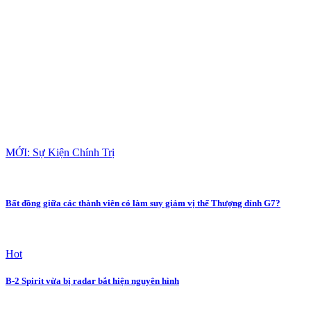
MỚI: Sự Kiện Chính Trị
Bất đồng giữa các thành viên có làm suy giảm vị thế Thượng đỉnh G7?
Hot
B-2 Spirit vừa bị radar bắt hiện nguyên hình