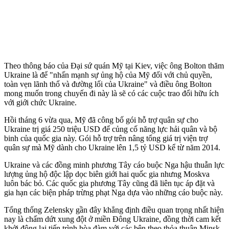
Theo thông báo của Đại sứ quán Mỹ tại Kiev, việc ông Bolton thăm
Ukraine là để "nhấn mạnh sự ủng hộ của Mỹ đối với chủ quyền,
toàn vẹn lãnh thổ và đường lối của Ukraine" và điều ông Bolton
mong muốn trong chuyến đi này là sẽ có các cuộc trao đổi hữu ích
với giới chức Ukraine.
Hồi tháng 6 vừa qua, Mỹ đã công bố gói hỗ trợ quân sự cho
Ukraine trị giá 250 triệu USD để củng cố năng lực hải quân và bộ
binh của quốc gia này. Gói hỗ trợ trên nâng tổng giá trị viện trợ
quân sự mà Mỹ dành cho Ukraine lên 1,5 tỷ USD kể từ năm 2014.
Ukraine và các đồng minh phương Tây cáo buộc Nga hậu thuẫn lực
lượng ủng hộ độc lập dọc biên giới hai quốc gia nhưng Moskva
luôn bác bỏ. Các quốc gia phương Tây cũng đã liên tục áp đặt và
gia hạn các biện pháp trừng phạt Nga dựa vào những cáo buộc này.
Tổng thống Zelensky gần đây khẳng định điều quan trọng nhất hiện
nay là chấm dứt xung đột ở miền Đông Ukraine, đồng thời cam kết
khởi động lại tiến trình hòa đàm với các bên theo thỏa thuận Minsk.