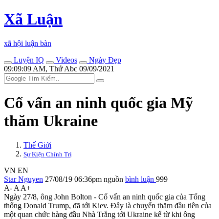
Xã Luận
xã hội luận bàn
Luyện IQ
Videos
Ngày Đẹp
09:09:09 AM, Thứ Abc 09/09/2021
Cố vấn an ninh quốc gia Mỹ
thăm Ukraine
Thế Giới
Sự Kiện Chính Trị
VN
EN
Star Nguyen
27/08/19 06:36pm
nguồn
bình luận
999
A-
A
A+
Ngày 27/8, ông John Bolton - Cố vấn an ninh quốc gia của Tổng
thống Donald Trump, đã tới Kiev. Đây là chuyến thăm đầu tiên của
một quan chức hàng đầu Nhà Trắng tới Ukraine kể từ khi ông