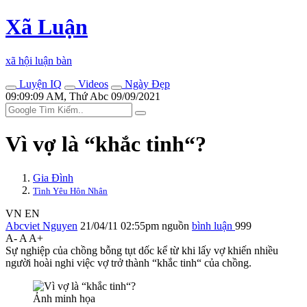
Xã Luận
xã hội luận bàn
Luyện IQ
Videos
Ngày Đẹp
09:09:09 AM, Thứ Abc 09/09/2021
Vì vợ là “khắc tinh“?
Gia Đình
Tình Yêu Hôn Nhân
VN
EN
Abcviet Nguyen
21/04/11 02:55pm
nguồn
bình luận
999
A-
A
A+
Sự nghiệp của chồng bỗng tụt dốc kể từ khi lấy vợ khiến nhiều
người hoài nghi việc vợ trở thành “khắc tinh“ của chồng.
Ảnh minh họa