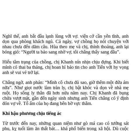
Nghĩ thế, anh bắt đầu lạnh lùng với vợ. viện cớ cần yên tĩnh, anh
dọn qua phòng khách ngủ. Cả ngày, vợ chồng họ nói chuyện với
nhau chưa đến dăm câu. Hùa theo mẹ và chị, thỉnh thoảng, anh lại
bóng gió: “Người ta bảo sang nhờ vợ, tôi chẳng thấy sang đâu”.
Hiểu tâm trạng của chồng, chị Khanh nín nhịn chịu đựng. Khi biết
mình có thai ba tháng, chị hoan hỉ báo tin cho anh Tiến với hy vọng
anh sẽ vui vẻ trở lại.
Chẳng ngờ, anh phán: “Mình cô chưa đủ sao, giờ thêm một đứa ám
nữa”. Như giọt nước làm tràn ly, chị bật khóc và dọn về nhà mẹ
ruột. Họ sống ly thân đã hơn nửa năm nay. Chị Khanh đã bụng
chửa vượt mặt, gần đến ngày sinh nhưng anh Tiến chẳng có ý định
đón vợ về. Tổ ấm của họ đang bên bờ vực thẳm.
Khi hậu phương chịu tiếng ác
Từ trước đến nay, những quan niệm như gò má cao có tướng sát
phu, kỵ tuổi làm ăn thất bát… khá phổ biến trong xã hội. Dù cuộc