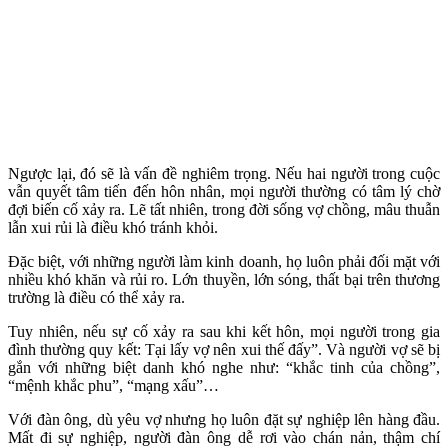
Ngược lại, đó sẽ là vấn đề nghiêm trọng. Nếu hai người trong cuộc
vẫn quyết tâm tiến đến hôn nhân, mọi người thường có tâm lý chờ
đợi biến cố xảy ra. Lẽ tất nhiên, trong đời sống vợ chồng, mâu thuẫn
lẫn xui rủi là điều khó tránh khỏi.
Đặc biệt, với những người làm kinh doanh, họ luôn phải đối mặt với
nhiều khó khăn và rủi ro. Lớn thuyền, lớn sóng, thất bại trên thương
trường là điều có thể xảy ra.
Tuy nhiên, nếu sự cố xảy ra sau khi kết hôn, mọi người trong gia
đình thường quy kết: Tại lấy vợ nên xui thế đấy”. Và người vợ sẽ bị
gắn với những biệt danh khó nghe như: “khắc tinh của chồng”,
“mệnh khắc phu”, “mạng xấu”…
Với đàn ông, dù yêu vợ nhưng họ luôn đặt sự nghiệp lên hàng đầu.
Mất đi sự nghiệp, người đàn ông dễ rơi vào chán nản, thậm chí