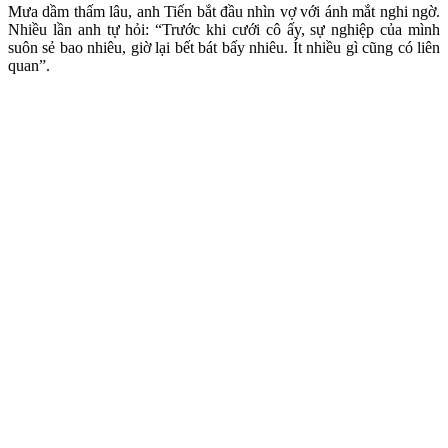
Mưa dầm thấm lâu, anh Tiến bắt đầu nhìn vợ với ánh mắt nghi ngờ.
Nhiều lần anh tự hỏi: “Trước khi cưới cô ấy, sự nghiệp của mình
suôn sẻ bao nhiêu, giờ lại bết bát bấy nhiêu. Ít nhiều gì cũng có liên
quan”.