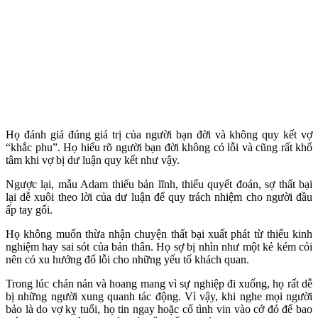
Họ đánh giá đúng giá trị của người bạn đời và không quy kết vợ
“khắc phu”. Họ hiểu rõ người bạn đời không có lỗi và cũng rất khổ
tâm khi vợ bị dư luận quy kết như vậy.
Ngược lại, mẫu Adam thiếu bản lĩnh, thiếu quyết đoán, sợ thất bại
lại dễ xuôi theo lời của dư luận để quy trách nhiệm cho người đầu
ấp tay gối.
Họ không muốn thừa nhận chuyện thất bại xuất phát từ thiếu kinh
nghiệm hay sai sót của bản thân. Họ sợ bị nhìn như một kẻ kém cỏi
nên có xu hướng đổ lỗi cho những yếu tố khách quan.
Trong lúc chán nản và hoang mang vì sự nghiệp đi xuống, họ rất dễ
bị những người xung quanh tác động. Vì vậy, khi nghe mọi người
bảo là do vợ kỵ tuổi, họ tin ngay hoặc cố tình vin vào cớ đó để bao