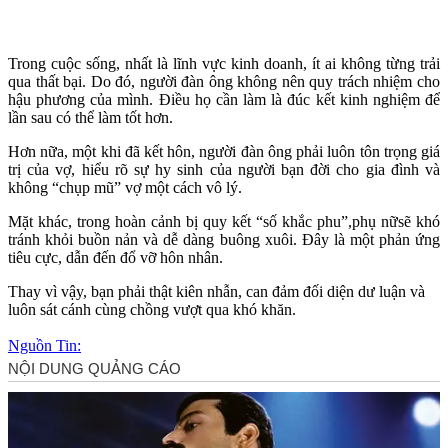
Trong cuộc sống, nhất là lĩnh vực kinh doanh, ít ai không từng trải
qua thất bại. Do đó, người đàn ông không nên quy trách nhiệm cho
hậu phương của mình. Điều họ cần làm là đúc kết kinh nghiệm để
lần sau có thể làm tốt hơn.
Hơn nữa, một khi đã kết hôn, người đàn ông phải luôn tôn trọng giá
trị của vợ, hiểu rõ sự hy sinh của người bạn đời cho gia đình và
không “chụp mũ” vợ một cách vô lý.
Mặt khác, trong hoàn cảnh bị quy kết “số khắc phu”,phụ nữsẽ khó
tránh khỏi buồn nản và dễ dàng buông xuôi. Đây là một phản ứng
tiêu cực, dẫn đến đổ vỡ hôn nhân.
Thay vì vậy, bạn phải thật kiên nhẫn, can đảm đối diện dư luận và
luôn sát cánh cùng chồng vượt qua khó khăn.
Nguồn Tin: