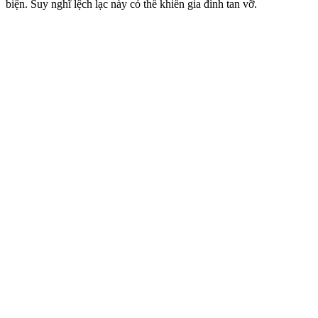
biện. Suy nghĩ lệch lạc này có thể khiến gia đình tan vỡ.