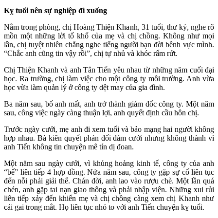
Kỵ tuổi nên sự nghiệp đi xuống
Nằm trong phòng, chị Hoàng Thiện Khanh, 31 tuổi, thư ký, nghe rõ
mồn một những lời tố khổ của mẹ và chị chồng. Không như mọi
lần, chị tuyệt nhiên chẳng nghe tiếng người bạn đời bênh vực mình.
“Chắc anh cũng tin vậy rồi”, chị tự nhủ và khóc rấm rứt.
Chị Thiện Khanh và anh Tân Tiến yêu nhau từ những năm cuối đại
học. Ra trường, chị làm việc cho một công ty môi trường. Anh vừa
học vừa làm quản lý ở công ty dệt may của gia đình.
Ba năm sau, bố anh mất, anh trở thành giám đốc công ty. Một năm
sau, công việc ngày càng thuận lợi, anh quyết định cầu hôn chị.
Trước ngày cưới, mẹ anh đi xem tuổi và bảo mạng hai người không
hợp nhau. Bà kiên quyết phản đối đám cưới nhưng không thành vì
anh Tiến không tin chuyện mê tín dị đoan.
Một năm sau ngày cưới, vì khủng hoảng kinh tế, công ty của anh
“bể” liên tiếp 4 hợp đồng. Nửa năm sau, công ty gặp sự cố liên tục
đến nỗi phải giải thể. Chán đời, anh lao vào rượu chè. Một lần quá
chén, anh gặp tai nạn giao thông và phải nhập viện. Những xui rủi
liên tiếp xảy đến khiến mẹ và chị chồng càng xem chị Khanh như
cái gai trong mắt. Họ liên tục nhỏ to với anh Tiến chuyện kỵ tuổi.