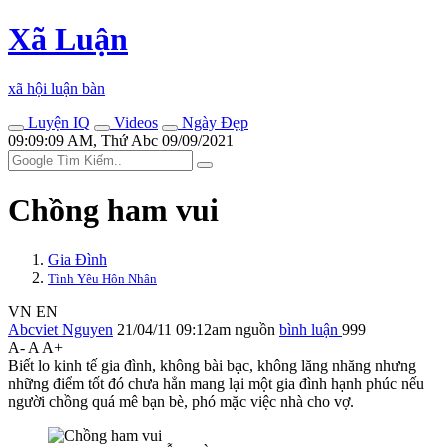
Xã Luận
xã hội luận bàn
Luyện IQ
Videos
Ngày Đẹp
09:09:09 AM, Thứ Abc 09/09/2021
Chồng ham vui
Gia Đình
Tình Yêu Hôn Nhân
VN
EN
Abcviet Nguyen
21/04/11 09:12am
nguồn
bình luận
999
A-
A
A+
Biết lo kinh tế gia đình, không bài bạc, không lăng nhăng nhưng
những điểm tốt đó chưa hẳn mang lại một gia đình hạnh phúc nếu
người chồng quá mê bạn bè, phó mặc việc nhà cho vợ.