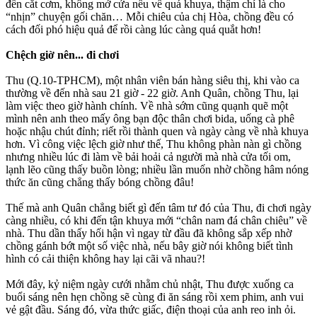
đến cắt cơm, không mở cửa nếu về quá khuya, thậm chí là cho
“nhịn” chuyện gối chăn… Mỗi chiêu của chị Hòa, chồng đều có
cách đối phó hiệu quả để rồi càng lúc càng quá quắt hơn!
Chệch giờ nên... đi chơi
Thu (Q.10-TPHCM), một nhân viên bán hàng siêu thị, khi vào ca
thường về đến nhà sau 21 giờ - 22 giờ. Anh Quân, chồng Thu, lại
làm việc theo giờ hành chính. Về nhà sớm cũng quạnh quẽ một
mình nên anh theo mấy ông bạn độc thân chơi bida, uống cà phê
hoặc nhậu chút đỉnh; riết rồi thành quen và ngày càng về nhà khuya
hơn. Vì công việc lệch giờ như thế, Thu không phàn nàn gì chồng
nhưng nhiều lúc đi làm về bải hoải cả người mà nhà cửa tối om,
lạnh lẽo cũng thấy buồn lòng; nhiều lần muốn nhờ chồng hâm nóng
thức ăn cũng chẳng thấy bóng chồng đâu!
Thế mà anh Quân chẳng biết gì đến tâm tư đó của Thu, đi chơi ngày
càng nhiều, có khi đến tận khuya mới “chân nam đá chân chiêu” về
nhà. Thu dần thấy hối hận vì ngay từ đầu đã không sắp xếp nhờ
chồng gánh bớt một số việc nhà, nếu bây giờ nói không biết tình
hình có cải thiện không hay lại cãi vã nhau?!
Mới đây, kỷ niệm ngày cưới nhằm chủ nhật, Thu được xuống ca
buổi sáng nên hẹn chồng sẽ cùng đi ăn sáng rồi xem phim, anh vui
vẻ gật đầu. Sáng đó, vừa thức giấc, điện thoại của anh reo inh ỏi.