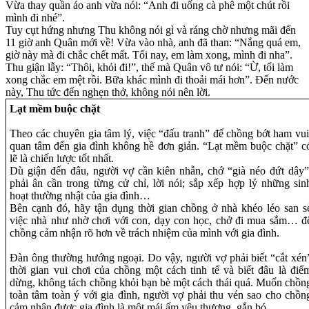
Vừa thay quần áo anh vừa nói: “Anh đi uống cà phê một chút rồi
mình đi nhé”.
Tuy cụt hứng nhưng Thu không nói gì và ráng chờ nhưng mãi đến
11 giờ anh Quân mới về! Vừa vào nhà, anh đã than: “Nắng quá em,
giờ này mà đi chắc chết mất. Tối nay, em làm xong, mình đi nha”.
Thu giận lẫy: “Thôi, khỏi đi!”, thế mà Quân vô tư nói: “Ừ, tối làm
xong chắc em mệt rồi. Bữa khác mình đi thoải mái hơn”. Đến nước
này, Thu tức đến nghẹn thở, không nói nên lời.
Lạt mềm buộc chặt
Theo các chuyên gia tâm lý, việc “đấu tranh” để chồng bớt ham vui
quan tâm đến gia đình không hề đơn giản. “Lạt mềm buộc chặt” c
lẽ là chiến lược tốt nhất.
Dù giận đến đâu, người vợ cần kiên nhẫn, chớ “già néo đứt dây”
phải ân cần trong từng cử chỉ, lời nói; sắp xếp hợp lý những sin
hoạt thường nhật của gia đình…
Bên cạnh đó, hãy tận dụng thời gian chồng ở nhà khéo léo san s
việc nhà như nhờ chơi với con, dạy con học, chở đi mua sắm… đ
chồng cảm nhận rõ hơn về trách nhiệm của mình với gia đình.
Đàn ông thường hướng ngoại. Do vậy, người vợ phải biết “cắt xén
thời gian vui chơi của chồng một cách tinh tế và biết đâu là điể
dừng, không tách chồng khỏi bạn bè một cách thái quá. Muốn chồn
toàn tâm toàn ý với gia đình, người vợ phải thu vén sao cho chồn
cảm nhận được gia đình là một mái ấm yêu thương, gắn bó.