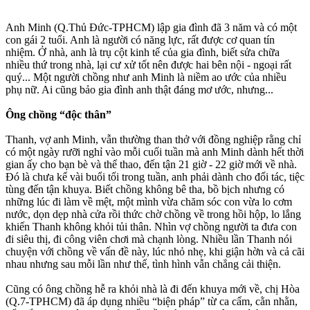
Anh Minh (Q.Thủ Đức-TPHCM) lập gia đình đã 3 năm và có một
con gái 2 tuổi. Anh là người có năng lực, rất được cơ quan tín
nhiệm. Ở nhà, anh là trụ cột kinh tế của gia đình, biết sửa chữa
nhiều thứ trong nhà, lại cư xử tốt nên được hai bên nội - ngoại rất
quý... Một người chồng như anh Minh là niềm ao ước của nhiều
phụ nữ. Ai cũng bảo gia đình anh thật đáng mơ ước, nhưng...
Ông chồng “độc thân”
Thanh, vợ anh Minh, vẫn thường than thở với đồng nghiệp rằng chỉ
có một ngày rưỡi nghỉ vào mỗi cuối tuần mà anh Minh dành hết thời
gian ấy cho bạn bè và thể thao, đến tận 21 giờ - 22 giờ mới về nhà.
Đó là chưa kể vài buổi tối trong tuần, anh phải dành cho đối tác, tiệc
tùng đến tận khuya. Biết chồng không bê tha, bồ bịch nhưng có
những lúc đi làm về mệt, một mình vừa chăm sóc con vừa lo cơm
nước, dọn dẹp nhà cửa rồi thức chờ chồng về trong hồi hộp, lo lắng
khiến Thanh không khỏi tủi thân. Nhìn vợ chồng người ta đưa con
đi siêu thị, đi công viên chơi mà chạnh lòng. Nhiều lần Thanh nói
chuyện với chồng về vấn đề này, lúc nhỏ nhẹ, khi giận hờn và cả cãi
nhau nhưng sau mỗi lần như thế, tình hình vẫn chẳng cải thiện.
Cũng có ông chồng hễ ra khỏi nhà là đi đến khuya mới về, chị Hòa
(Q.7-TPHCM) đã áp dụng nhiều “biện pháp” từ ca cẩm, cằn nhằn,