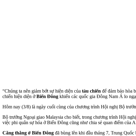
“Chúng ta nên giảm bớt sự hiện diện của
tàu chiến
để đảm bảo hòa bì
chiến hiện diện ở
Biển Đông
khiến các quốc gia Đông Nam Á lo ngạ
Hôm nay (3/8) là ngày cuối cùng của chương trình Hội nghị Bộ trư
Bộ trưởng Ngoại giao Malaysia cho biết, trong chương trình Hội ng
việc phi quân sự hóa ở Biển Đông cũng như chia sẻ quan điểm của
Căng thẳng ở Biển Đông
đã bùng lên khi đầu tháng 7, Trung Quốc 