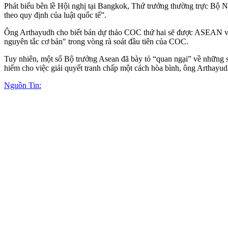
Phát biểu bên lề Hội nghị tại Bangkok, Thứ trưởng thường trực Bộ N
theo quy định của luật quốc tế”.
Ông Arthayudh cho biết bản dự thảo COC thứ hai sẽ được ASEAN và Tr
nguyên tắc cơ bản" trong vòng rà soát đầu tiên của COC.
Tuy nhiên, một số Bộ trưởng Asean đã bày tỏ “quan ngại” về những s
hiểm cho việc giải quyết tranh chấp một cách hòa bình, ông Arthayud
Nguồn Tin: