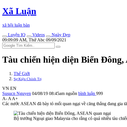
Xã Luận
xã hội luận bàn
Luyện IQ
Videos
Ngày Đẹp
09:09:09 AM, Thứ Abc 09/09/2021
Tàu chiến hiện diện Biển Đông
Thế Giới
Sự Kiện Chính Trị
VN
EN
Susucn Nguyen
04/08/19 08:45am
nguồn
bình luận
999
A-
A
A+
Các nước ASEAN đã bày tỏ mối quan ngại về căng thẳng đang gia tăn
Bộ trưởng Ngoại giao Malaysia cho rằng có quá nhiều tàu chi