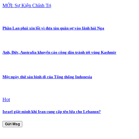
MỚI: Sự Kiện Chính Trị
Phần Lan phải xin lỗi vì đưa tàu quân sự vào lãnh hải Nga
Anh, Đức, Australia khuyến cáo công dân tránh tới vùng Kashmir
Một ngày thứ sáu bình dị của Tổng thống Indonesia
Hot
Israel giật mình khi Iran cung cấp tên lửa cho Lebanon?
Gửi Msg