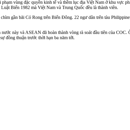
vi phạm vùng đặc quyền kinh tế và thềm lục địa Việt Nam ở khu vực 
ề Luật Biển 1982 mà Việt Nam và Trung Quốc đều là thành viên.
m chìm gần bãi Cỏ Rong trên Biển Đông. 22 ngư dân trên tàu Philippin
ước này và ASEAN đã hoàn thành vòng rà soát đầu tiên của COC. Ông 
sự đồng thuận trước thời hạn ba năm tới.