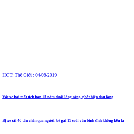
HOT: Thế Giới : 04/08/2019
Vớt xe hơi mất tích hơn 15 năm dưới lòng sông, phát hiện đau lòng
Bị xe tải 40 tấn chèn qua người, bé gái 11 tuổi vẫn bình tĩnh không kêu la