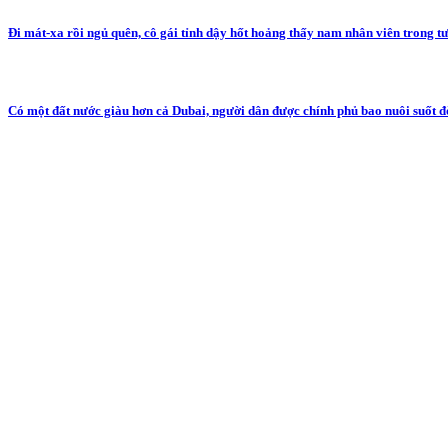
Đi mát-xa rồi ngủ quên, cô gái tỉnh dậy hốt hoảng thấy nam nhân viên trong t
Có một đất nước giàu hơn cả Dubai, người dân được chính phủ bao nuôi suốt đ