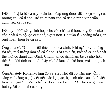
Điều thú vị là bể cá này hoàn toàn đáp ứng được điều kiện sống của
những chú cá tí hon. Bể chứa năm con cá danio rerio xinh xắn,
cùng tảo, cát và sỏi.
Để duy trì đời sống sinh hoạt cho các chú cá tí hon, ông Konenko
còn phải làm bộ lọc cực nhỏ, vợt tí hon. Ba tuần là khoảng thời gian
ông hoàn thiện bể cá này.
Ông chia sẻ: “Con trai tôi thích nuôi cá cảnh. Khi ngắm cá, chúng
tôi nảy ra ý tưởng làm bể cá tí hon. Tôi tìm hiểu, biết bể cá nhỏ nhất
thế giới có dung tích 60ml. Chúng tôi cố gắng làm bể cá nhỏ hơn
thế. Sau khi tính toán, tôi thấy có thể làm bể nhỏ hơn, với dung tích
10ml”.
Ông Anatoly Konenko làm đồ vật siêu nhỏ đã 30 năm nay. Ông
sáng chế công nghệ viết trên các hạt gạo, hạt anh túc, sau đó là viết
trên tóc người… Việc chế tác đồ vật có kích thước nhỏ cũng cuốn
hút người con trai của ông.