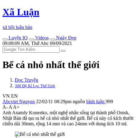
Xã Luận
xã hội luận bàn
Luyện IQ
Videos
Ngày Đẹp
09:09:09 AM, Thứ Abc 09/09/2021
Bể cá nhỏ nhất thế giới
Đọc Truyện
360 Độ Kỉ Lục Thế Giới
VN
EN
Abcviet Nguyen
22/02/11 08:29pm
nguồn
bình luận
999
A-
A
A+
Anh Anatoly Konenko, một nghệ nhân sống tại thành phố Omsk,
Nhật Bản đã tạo ra bể cá nhỏ nhất thế giới. Bể cá này có kích thước
chiều dài 30mm, rộng 14 mm và cao 24mm với dung tích 10 ml.