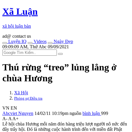
Xã Luận
xã hội luận bàn
ad@ contact us
Luyện IQ
Videos
Ngày Đẹp
09:09:09 AM, Thứ Abc 09/09/2021
Thú rừng “treo” lủng lẳng ở
chùa Hương
Xã Hội
Phóng sự Điều tra
VN
EN
Abcviet Nguyen
14/02/11 10:19pm
nguồn
bình luận
999
A-
A
A+
Lễ hội chùa Hương mỗi năm đón hàng triệu lượt người nô nức đến
đây trẩy hội. Đó là những cuộc hành trình đến với miền đất Phật