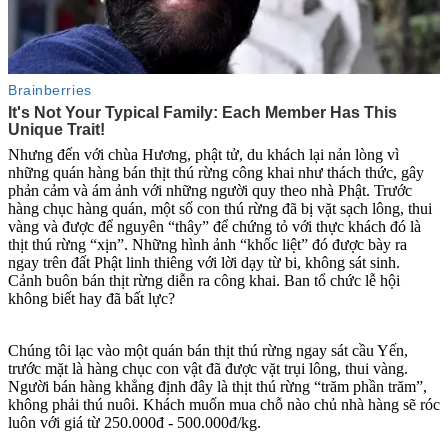
Nhưng đến với chùa Hương, phật tử, du khách lại nản lòng vì
những quán hàng bán thịt thú rừng công khai như thách thức, gây
phả‌ּn cả‌ּm và ám ảnh với những người quy theo nhà Phật. Trước
hàng chục hàng quán, một số con thú rừng đã bị vặt sạch lông, thui
vàng và được để nguyên “thây” để chứng tỏ với thực khách đó là
thịt thú rừng “xịn”. Những hình ảnh “khốc liệt” đó được bày ra
ngay trên đất Phật linh thiêng với lời dạy từ bi, không sát sinh.
Cảnh buôn bán thịt rừng diễn ra công khai. Ban tổ chức lễ hội
không biết hay đã bất lực?
Chúng tôi lạc vào một quán bán thịt thú rừng ngay sát cầu Yến,
trước mặt là hàng chục con vật đã được vặt trụi lông, thui vàng.
Người bán hàng khẳng định đây là thịt thú rừng “trăm phần trăm”,
không phải thú nuôi. Khách muốn mua chỗ nào chủ nhà hàng sẽ róc
luôn với giá từ 250.000đ - 500.000đ/kg.