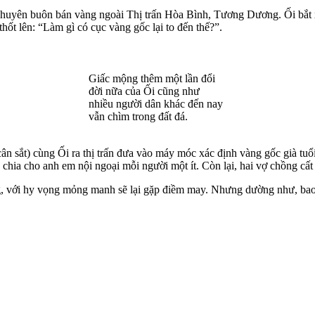
uyên buôn bán vàng ngoài Thị trấn Hòa Bình, Tương Dương. Ối bắt xe 
hốt lên: “Làm gì có cục vàng gốc lại to đến thế?”.
Giấc mộng thêm một lần đổi
đời nữa của Ối cũng như
nhiều người dân khác đến nay
vẫn chìm trong đất đá.
 sắt) cùng Ối ra thị trấn đưa vào máy móc xác định vàng gốc già tuổi 
hia cho anh em nội ngoại mỗi người một ít. Còn lại, hai vợ chồng cất r
, với hy vọng mỏng manh sẽ lại gặp điềm may. Nhưng dường như, bao