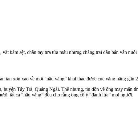
 vắt bám sệt, chân tay tưa tứa máu nhưng chàng trai dân bản vẫn nuôi
án tán xôn xao về một “nậu vàng” khai thác được cục vàng nặng gần 2
nh, huyện Tây Trà, Quảng Ngãi. Thế nhưng, tin đồn về ông may mắn tì
ời, tất cả “nậu vàng” đều cho rằng ông cố ý “đánh lừa” mọi người.