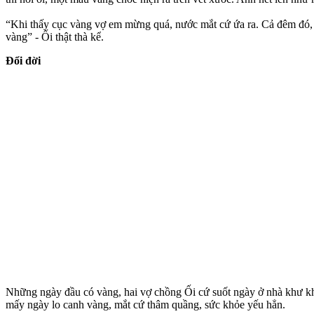
“Khi thấy cục vàng vợ em mừng quá, nước mắt cứ ứa ra. Cả đêm đó, đ
vàng” - Ối thật thà kể.
Đổi đời
Những ngày đầu có vàng, hai vợ chồng Ối cứ suốt ngày ở nhà khư khư 
mấy ngày lo canh vàng, mắt cứ thâm quầng, sức khỏe yếu hẳn.