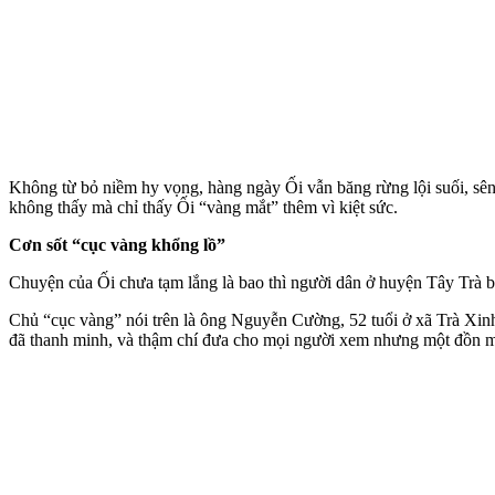
Không từ bỏ niềm hy vọng, hàng ngày Ối vẫn băng rừng lội suối, sên,
không thấy mà chỉ thấy Ối “vàng mắt” thêm vì kiệt sức.
Cơn sốt “cục vàng khổng lồ”
Chuyện của Ối chưa tạm lắng là bao thì người dân ở huyện Tây Trà b
Chủ “cục vàng” nói trên là ông Nguyễn Cường, 52 tuổi ở xã Trà Xi
đã thanh minh, và thậm chí đưa cho mọi người xem nhưng một đồn mư