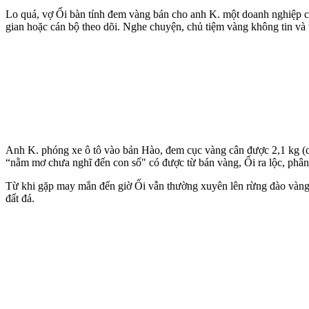
Lo quá, vợ Ối bàn tính đem vàng bán cho anh K. một doanh nghiệp ch
gian hoặc cán bộ theo dõi. Nghe chuyện, chủ tiệm vàng không tin và t
Anh K. phóng xe ô tô vào bản Hào, đem cục vàng cân được 2,1 kg (cân
“nằm mơ chưa nghĩ đến con số" có được từ bán vàng, Ối ra lộc, phân c
Từ khi gặp may mắn đến giờ Ối vẫn thường xuyên lên rừng đào vàng
đất đá.