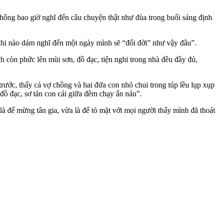
ng bao giờ nghĩ đến câu chuyện thật như đùa trong buổi sáng định
 khi nào dám nghĩ đến một ngày mình sẽ “đổi đời” như vậy đâu”.
ch còn phức lên mùi sơn, đồ đạc, tiện nghi trong nhà đều đầy đủ,
rước, thấy cả vợ chồng và hai đứa con nhỏ chui trong túp lều lụp xụp
đồ đạc, sơ tán con cái giữa đêm chạy ẩn náu”.
à để mừng tân gia, vừa là để tỏ mặt với mọi người thấy mình đã thoát