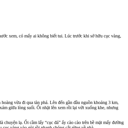
nước xem, có mấy ai không biết tui. Lúc trước khi sở hữu cục vàng,
inh hoàng vừa đi qua tàn phá. Lên đến gần đầu nguồn khoảng 3 km,
xám giữa lòng suối. Ối nhặt lên xem rồi lại vứt xuống khe, nhưng
là chuyện lạ. Ối cầm lấy “cục đá” ấy cào cào trên bề mặt mấy đường
ấu cục vàng vào gùi rồi nhanh chóng cắt rừng về nhà.