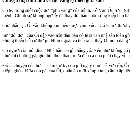
Chuyện thật như đùa về cục vàng lộ thiên giữa suối
Có lẽ, trong suốt cuộc đời “phu vàng” của mình, Lô Văn Ối, SN 19
mệnh. Chính sự không ngờ ấy đã thay đổi hẳn cuộc sống kiếp bần hàn
Giờ nhắc lại, Ối vẫn không kìm nén được cảm xúc: “Có lẽ trời thương
Sự “đổi đời” của Ối đập vào mắt dân bản có lẻ là căn nhà sàn toàn gỗ 
không thiếu bất cứ thứ gì. Nhìn ngoài và tiếp xúc, thấy Ối nom dáng “
Có người còn nói đùa: “Nhà hắn cái gì chẳng có. Nếu như không có gi
như cái chuồng gà, gió thổi thốc tháo, mưa đến cả nhà phải chạy về 
Đó là chuyện của hơn 1 năm trước, còn giờ ngay như Tết vừa rồi, Ối 
kiếp nghèo. Đứa con gái của Ối, quần áo mới xúng xính, cầm xấp tiền