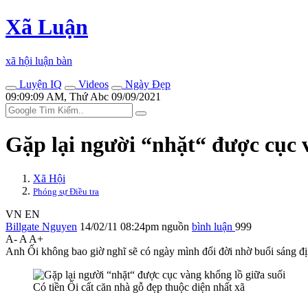
Xã Luận
xã hội luận bàn
Luyện IQ
Videos
Ngày Đẹp
09:09:09 AM, Thứ Abc 09/09/2021
Gặp lại người “nhặt“ được cục 
Xã Hội
Phóng sự Điều tra
VN
EN
Billgate Nguyen
14/02/11 08:24pm
nguồn
bình luận
999
A-
A
A+
Anh Ối không bao giờ nghĩ sẽ có ngày mình đổi đời nhờ buổi sáng đ
Có tiền Ối cất căn nhà gỗ đẹp thuộc diện nhất xã