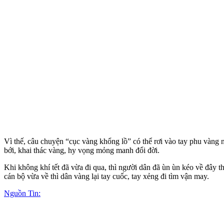
Vì thế, câu chuyện “cục vàng khổng lồ” có thể rơi vào tay phu vàn
bới, khai thác vàng, hy vọng mỏng manh đổi đời.
Khi không khí tết đã vừa đi qua, thì người dân đã ùn ùn kéo về đây t
cán bộ vừa về thì dân vàng lại tay cuốc, tay xẻng đi tìm vận may.
Nguồn Tin: