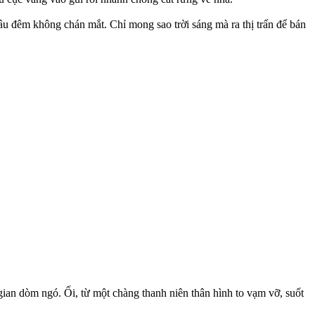
âu đêm không chán mắt. Chỉ mong sao trời sáng mà ra thị trấn để bán
n dòm ngó. Ối, từ một chàng thanh niên thâ‌n hìn‌h to vạm vỡ, suốt