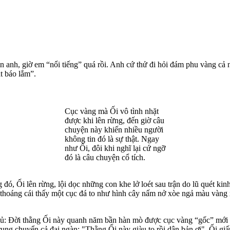
n anh, giờ em “nổi tiếng” quá rồi. Anh cứ thử đi hỏi đám phu vàng cả 
ặt báo lắm”.
Cục vàng mà Ối vô tình nhặt
được khi lên rừng, đến giờ câu
chuyện này khiến nhiều người
không tin đó là sự thật. Ngay
như Ối, đôi khi nghĩ lại cứ ngỡ
đó là câu chuyện cổ tích.
 đó, Ối lên rừng, lội dọc những con khe lở loét sau trận do lũ quét k
 thoáng cái thấy một cục đá to như hình cây nấm nở xòe ngả màu vàng 
nhủ: Đời thằng Ối này quanh năm bần hàn mò được cục vàng “gốc” mới 
 rung chuyển cả đại ngàn: "Thằng Ối này giàu to rồi dân bản ơi". Ối gi