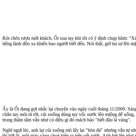
Rót chén rượu mời khách, Ối xua tay khi tôi có ý định chụp hình: “Xi
tiếng lành đồn xa khiến bao người biết đến. Nói thật, giờ tui sợ lên m
Ấy là Ối đang gợi nhắc lại chuyện vào ngày cuối tháng 11/2009. Sáng
chân tay mỏi rã rời, cúi xuống dùng tay vốc nước lên miệng để uống,
trong thâm tâm vẫn như có điều gì đó mách bảo "biết đâu là vàng".
Nghĩ ngợi lúc, anh lại cúi xuống mò lấy lại "hòn đá" nhưng vẫn tự 
thì hỡi ôi, một màu vàng choé hiện ra trên vết xước. Anh hét lên như