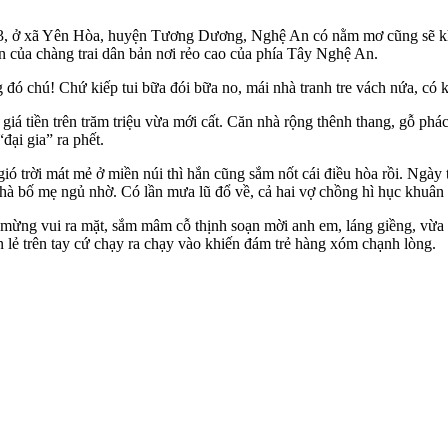
83, ở xã Yên Hòa, huyện Tương Dương, Nghệ An có nằm mơ cũng sẽ khô
 của chàng trai dân bản nơi rẻo cao của phía Tây Nghệ An.
 đó chú! Chứ kiếp tui bữa đói bữa no, mái nhà tranh tre vách nứa, có
giá tiền trên trăm triệu vừa mới cất. Căn nhà rộng thênh thang, gỗ phá
đại gia” ra phết.
ó trời mát mẻ ở miền núi thì hắn cũng sắm nốt cái điều hòa rồi. Ngày t
nhà bố mẹ ngủ nhờ. Có lần mưa lũ đổ về, cả hai vợ chồng hì hục khuân 
mừng vui ra mặt, sắm mâm cỗ thịnh soạn mời anh em, láng giềng, vừa l
 lẻ trên tay cứ chạy ra chạy vào khiến đám trẻ hàng xóm chạnh lòng.