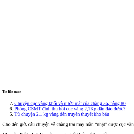
Tin liên quan
Chuyện cục vàng khối và nước mắt của chàng 36, nàng 80
Phòng CSMT định thu hồi cục vàng 2,1Kg dân đào được?
Từ chuyện 2,1 kg vàng đến truyền thuyết kho báu
Cho đến giờ, câu chuyện về chàng trai may mắn “nhặt” được cục vàng