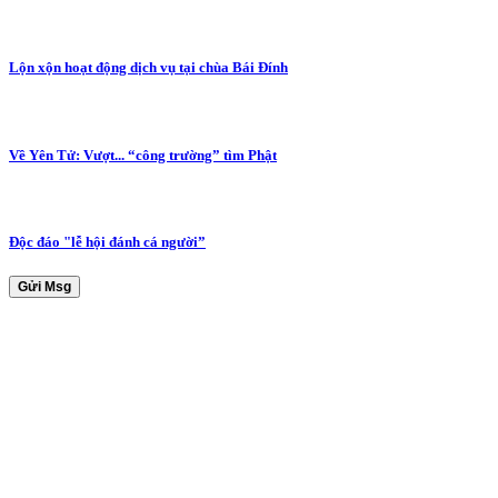
Lộn xộn hoạt động dịch vụ tại chùa Bái Đính
Về Yên Tử: Vượt... “công trường” tìm Phật
Độc đáo "lễ hội đánh cá người”
Gửi Msg