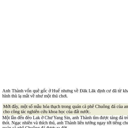
Anh Thành vốn quê gốc ở Huế nhưng về Đăk Lăk định cư đã từ khá 
hình thù lạ mắt về như một thú chơi.
Mới đây, một số mẫu hóa thạch trong quán cà phê Chuông đá của a
cho công tác nghiên cứu khoa học của đất nước.
Một lần đến đèo Lak ở Chư Yang Sin, anh Thành tìm được tảng đá tròn,
thót. Ngạc nhiên và thích thú, anh Thành liên tưởng ngay tới tiếng 
quán cà phê Chuông đá được ra đời.