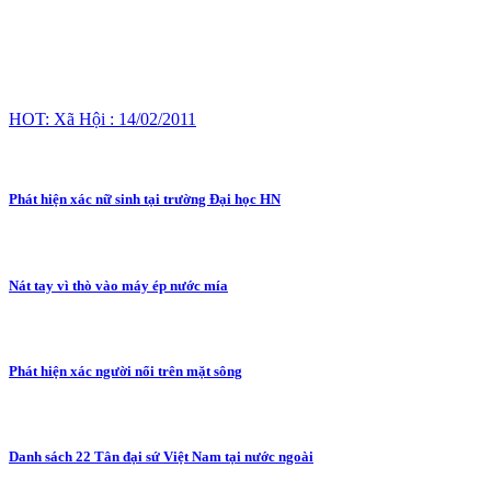
HOT: Xã Hội : 14/02/2011
Phát hiện xác nữ sinh tại trường Đại học HN
Nát tay vì thò vào máy ép nước mía
Phát hiện xác người nổi trên mặt sông
Danh sách 22 Tân đại sứ Việt Nam tại nước ngoài