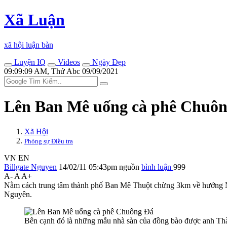
Xã Luận
xã hội luận bàn
Luyện IQ
Videos
Ngày Đẹp
09:09:09 AM, Thứ Abc 09/09/2021
Lên Ban Mê uống cà phê Chuô
Xã Hội
Phóng sự Điều tra
VN
EN
Billgate Nguyen
14/02/11 05:43pm
nguồn
bình luận
999
A-
A
A+
Nằm cách trung tâm thành phố Ban Mê Thuột chừng 3km về hướng Na
Nguyên.
Bên cạnh đó là những mẫu nhà sàn của đồng bào được anh Th