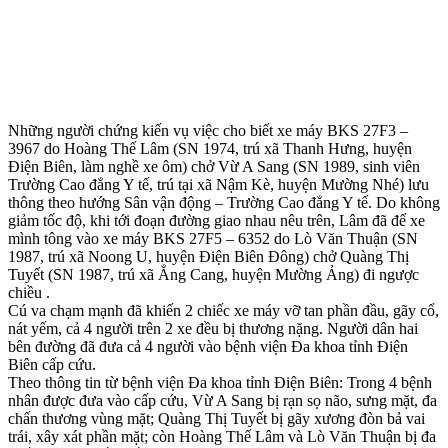
Những người chứng kiến vụ việc cho biết xe máy BKS 27F3 –
3967 do Hoàng Thế Lâm (SN 1974, trú xã Thanh Hưng, huyện
Điện Biên, làm nghề xe ôm) chở Vừ A Sang (SN 1989, sinh viên
Trường Cao đẳng Y tế, trú tại xã Nậm Kè, huyện Mường Nhé) lưu
thông theo hướng Sân vận động – Trường Cao đẳng Y tế. Do không
giảm tốc độ, khi tới đoạn đường giao nhau nêu trên, Lâm đã để xe
mình tông vào xe máy BKS 27F5 – 6352 do Lò Văn Thuận (SN
1987, trú xã Noong U, huyện Điện Biên Đông) chở Quàng Thị
Tuyết (SN 1987, trú xã Ẳng Cang, huyện Mường Ảng) đi ngược
chiều .
Cú va chạm mạnh đã khiến 2 chiếc xe máy vỡ tan phần đầu, gãy cổ,
nát yếm, cả 4 người trên 2 xe đều bị thương nặng. Người dân hai
bên đường đã đưa cả 4 người vào bệnh viện Đa khoa tỉnh Điện
Biên cấp cứu.
Theo thông tin từ bệnh viện Đa khoa tỉnh Điện Biên: Trong 4 bệnh
nhân được đưa vào cấp cứu, Vừ A Sang bị rạn sọ não, sưng mặt, đa
chấn thương vùng mặt; Quàng Thị Tuyết bị gãy xương đòn bả vai
trái, xây xát phần mặt; còn Hoàng Thế Lâm và Lò Văn Thuận bị đa