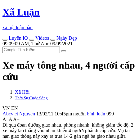
Xã Luận
xã hội luận bàn
Luyện IQ
Videos
Ngày Đẹp
09:09:09 AM, Thứ Abc 09/09/2021
Xe máy tông nhau, 4 người cấp
cứu
Xã Hội
Thời Sự Cuộc Sống
VN
EN
Abcviet Nguyen
13/02/11 10:45pm
nguồn
bình luận
999
A-
A
A+
Đi qua đoạn đường giao nhau, phóng nhanh, không giảm tốc độ, 2
xe máy lao thẳng vào nhau khiến 4 người phải đi cấp cứu. Vụ tai
nạn giao thông này xảy ra trưa 14-2 gần ngã ba giao nhau giữa