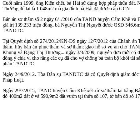
Cuối năm 1999, ông Kiên chết, bà Hải sử dụng hợp pháp thửa đất. N
Thường để lại là 1.048m2 mà gia đình bà Hải đã được cấp GCN.
Bản án sơ thẩm số 2 ngày 6/1/2010 của TAND huyện Cẩm Khê và B
giá trị 139,233 triệu đồng, bà Nguyễn Thị Nguyệt được QSD 546,6m2, 
TANDTC.
Tại Quyết định số 274/2012/KN-DS ngày 12/7/2012 của Chánh án
thẩm, hủy bản án phúc thẩm và sơ thẩm; giao hồ sơ vụ án cho TAND
Khung và Đặng Thị Thường... ngày 3/3/2009, nguyên đơn mới có đơ
đồng ý chia vì cho rằng các cụ đã cho vợ chồng bà toàn bộ khối tài 
phán TANDTC.
Ngày 24/9/2012, Tòa Dân sự TANDTC đã có Quyết định giám đốc th
Pháp Luật.
Ngày 29/7/2015, TAND huyện Cẩm Khê xét xử sơ thẩm lại bằng Bản 
đó 400m2 đất ở và 590,9m2 đất vườn tại thửa số 107, tờ bản đồ số 