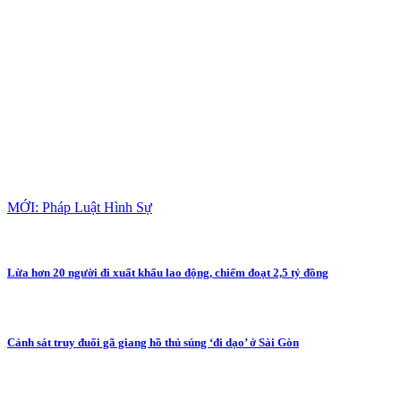
MỚI: Pháp Luật Hình Sự
Lừa hơn 20 người đi xuất khẩu lao động, chiếm đoạt 2,5 tỷ đồng
Cảnh sát truy đuổi gã giang hồ thủ súng ‘đi dạo’ ở Sài Gòn