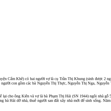
 huyện Cẩm Khê) có hai người vợ là cụ Trần Thị Khung (sinh được 2 
c 5 người con gồm các bà Nguyễn Thị Thực, Nguyễn Thị Nga, Nguyễn
 lại cho ông Kiên và vợ là bà Phạm Thị Hải (SN 1944) ngôi nhà gỗ 5 g
hồng bà Hải dỡ nhà, thuê người san đất xây nhà mới để sinh sống. 