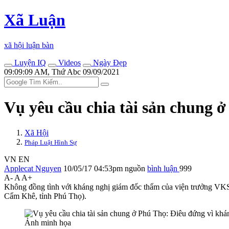
Xã Luận
xã hội luận bàn
Luyện IQ
Videos
Ngày Đẹp
09:09:09 AM, Thứ Abc 09/09/2021
Vụ yêu cầu chia tài sản chung
Xã Hội
Pháp Luật Hình Sự
VN
EN
Applecat Nguyen
10/05/17 04:53pm
nguồn
bình luận
999
A-
A
A+
Không đồng tình với kháng nghị giám đốc thẩm của viện trưởng VKSN
Cẩm Khê, tỉnh Phú Thọ).
Ảnh minh họa