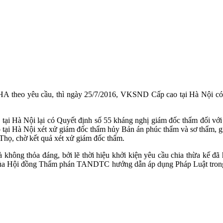
A theo yêu cầu, thì ngày 25/7/2016, VKSND Cấp cao tại Hà Nội c
ại Hà Nội lại có Quyết định số 55 kháng nghị giám đốc thẩm đối vớ
ại Hà Nội xét xử giám đốc thẩm hủy Bản án phúc thẩm và sơ thẩm, g
họ, chờ kết quả xét xử giám đốc thẩm.
 không thỏa đáng, bởi lẽ thời hiệu khởi kiện yêu cầu chia thừa kế 
 Hội đồng Thẩm phán TANDTC hướng dẫn áp dụng Pháp Luật trong việc