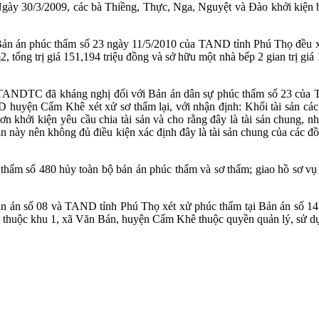
gày 30/3/2009, các bà Thiềng, Thực, Nga, Nguyệt và Đào khởi kiện bà
ản án phúc thẩm số 23 ngày 11/5/2010 của TAND tỉnh Phú Thọ đều x
tổng trị giá 151,194 triệu đồng và sở hữu một nhà bếp 2 gian trị giá
 TANDTC đã kháng nghị đối với Bản án dân sự phúc thẩm số 23 của
 huyện Cẩm Khê xét xử sơ thẩm lại, với nhận định: Khối tài sản cá
n khởi kiện yêu cầu chia tài sản và cho rằng đây là tài sản chung,
sản này nên không đủ điều kiện xác định đây là tài sản chung của các
ẩm số 480 hủy toàn bộ bản án phúc thẩm và sơ thẩm; giao hồ sơ vụ
án số 08 và TAND tỉnh Phú Thọ xét xử phúc thẩm tại Bản án số 14 n
17 thuộc khu 1, xã Văn Bán, huyện Cẩm Khê thuộc quyền quản lý, sử d