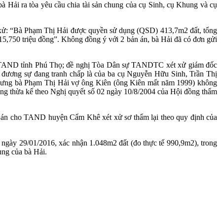
 Hải ra tòa yêu cầu chia tài sản chung của cụ Sinh, cụ Khung và cụ
ử: “Bà Phạm Thị Hải được quyền sử dụng (QSD) 413,7m2 đất, tổng
 15,750 triệu đồng”. Không đồng ý với 2 bản án, bà Hải đã có đơn gửi
 TAND tỉnh Phú Thọ; đề nghị Tòa Dân sự TANDTC xét xử giám đốc
c đương sự đang tranh chấp là của ba cụ Nguyễn Hữu Sinh, Trần Thị
 nhưng bà Phạm Thị Hải vợ ông Kiên (ông Kiên mất năm 1999) không
 đồng thừa kế theo Nghị quyết số 02 ngày 10/8/2004 của Hội đồng thẩm
 án cho TAND huyện Cẩm Khê xét xử sơ thẩm lại theo quy định của
gày 29/01/2016, xác nhận 1.048m2 đất (đo thực tế 990,9m2), trong
ụng của bà Hải.