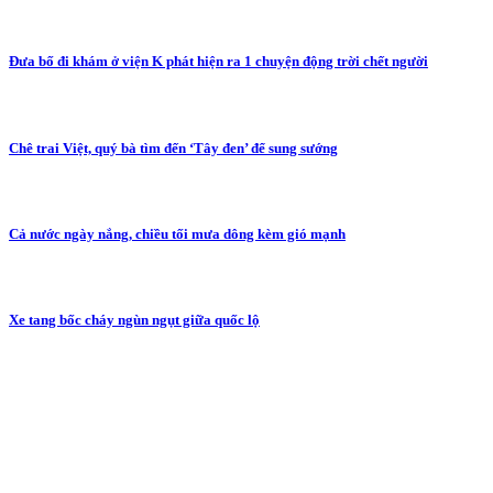
Đưa bố đi khám ở viện K phát hiện ra 1 chuyện động trời chết người
Chê trai Việt, quý bà tìm đến ‘Tây đen’ để sung sướng
Cả nước ngày nắng, chiều tối mưa dông kèm gió mạnh
Xe tang bốc cháy ngùn ngụt giữa quốc lộ