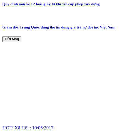
Quy định mới về 12 loại giấy tờ khi xin cấp phép xây dựng
Giám đốc Trung Quốc dùng thẻ tín dụng giả trả nợ đối tác Việt Nam
Gửi Msg
HOT: Xã Hội : 10/05/2017