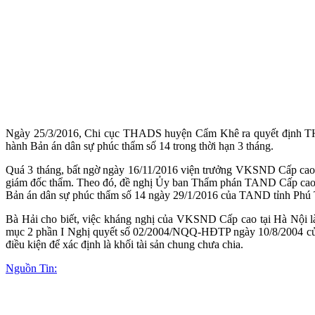
Ngày 25/3/2016, Chi cục THADS huyện Cẩm Khê ra quyết định TH
hành Bản án dân sự phúc thẩm số 14 trong thời hạn 3 tháng.
Quá 3 tháng, bất ngờ ngày 16/11/2016 viện trưởng VKSND Cấp cao t
giám đốc thẩm. Theo đó, đề nghị Ủy ban Thẩm phán TAND Cấp cao t
Bản án dân sự phúc thẩm số 14 ngày 29/1/2016 của TAND tỉnh Phú T
Bà Hải cho biết, việc kháng nghị của VKSND Cấp cao tại Hà Nội là
mục 2 phần I Nghị quyết số 02/2004/NQQ-HĐTP ngày 10/8/2004 của
điều kiện để xác định là khối tài sản chung chưa chia.
Nguồn Tin: