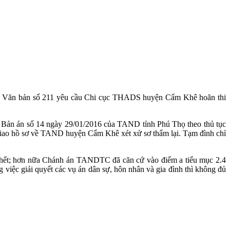
ó Văn bản số 211 yêu cầu Chi cục THADS huyện Cẩm Khê hoãn thi
i Bản án số 14 ngày 29/01/2016 của TAND tỉnh Phú Thọ theo thủ tục
iao hồ sơ về TAND huyện Cẩm Khê xét xử sơ thẩm lại. Tạm đình chỉ
đã hết; hơn nữa Chánh án TANDTC đã căn cứ vào điểm a tiểu mục 2.4
 giải quyết các vụ án dân sự, hôn nhân và gia đình thì không đủ