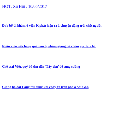
HOT: Xã Hội : 10/05/2017
Đưa bố đi khám ở viện K phát hiện ra 1 chuyện động trời chết người
Nhân viên cửa hàng quần áo bị nhóm giang hồ chém gục tại chỗ
Chê trai Việt, quý bà tìm đến ‘Tây đen’ để sung sướng
Giang hồ đất Cảng thủ súng khi chạy xe trên phố ở Sài Gòn