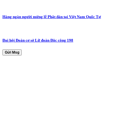
Hàng ngàn người mừng lễ Phật đản tại Việt Nam Quốc Tự
Đại hội Đoàn cơ sở Lữ đoàn Đặc công 198
Gửi Msg