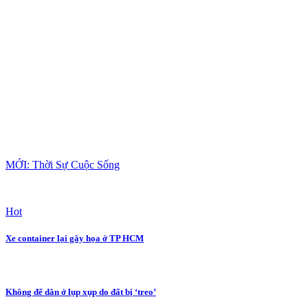
MỚI: Thời Sự Cuộc Sống
Hot
Xe container lại gây họa ở TP HCM
Không để dân ở lụp xụp do đất bị ‘treo’