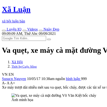
Xã Luận
xã hội luận bàn
Luyện IQ
Videos
Ngày Đẹp
09:09:09 AM, Thứ Abc 09/09/2021
Va quẹt, xe máy cà mặt đường 
Xã Hội
Thời Sự Cuộc Sống
VN
EN
Susucn Nguyen
10/05/17 10:38am
nguồn
bình luận
999
A-
A
A+
Xe máy trượt dài nhiều mét sau va quẹt, bốc cháy, được các tài xế x
Ảnh minh họa