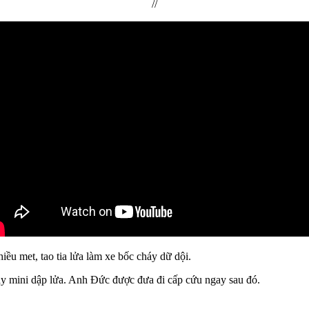
//
u met, tao tia lửa làm xe bốc cháy dữ dội.
háy mini dập lửa. Anh Đức được đưa đi cấp cứu ngay sau đó.