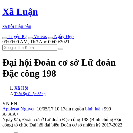
Xã Luận
xã hội luận bàn
Luyện IQ
Videos
Ngày Đẹp
09:09:09 AM, Thứ Abc 09/09/2021
Đại hội Đoàn cơ sở Lữ đoàn
Đặc công 198
Xã Hội
Thời Sự Cuộc Sống
VN
EN
Applecat Nguyen
10/05/17 10:17am
nguồn
bình luận
999
A-
A
A+
Ngày 9/5, Đoàn cơ sở Lữ đoàn Đặc công 198 (Binh chủng Đặc
công) tổ chức Đại hội đại biểu Đoàn cơ sở nhiệm kỳ 2017-2022.