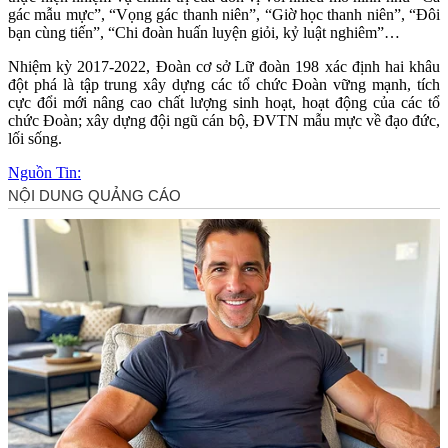
gác mẫu mực”, “Vọng gác thanh niên”, “Giờ học thanh niên”, “Đôi
bạn cùng tiến”, “Chi đoàn huấn luyện giỏi, kỷ luật nghiêm”…
Nhiệm kỳ 2017-2022, Đoàn cơ sở Lữ đoàn 198 xác định hai khâu
đột phá là tập trung xây dựng các tổ chức Đoàn vững mạnh, tích
cực đổi mới nâng cao chất lượng sinh hoạt, hoạt động của các tổ
chức Đoàn; xây dựng đội ngũ cán bộ, ĐVTN mẫu mực về đạo đức,
lối sống.
Nguồn Tin: