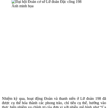
Ảnh minh họa
Nhiệm kỳ qua, hoạt động Đoàn và thanh niên ở Lữ đoàn 198 đã
được cụ thể hóa thành các phong trào, chỉ tiêu cụ thể, hướng vào
thực hiện nhiệm vụ chính trị của đơn vị với nhiều mô hình như “Ca