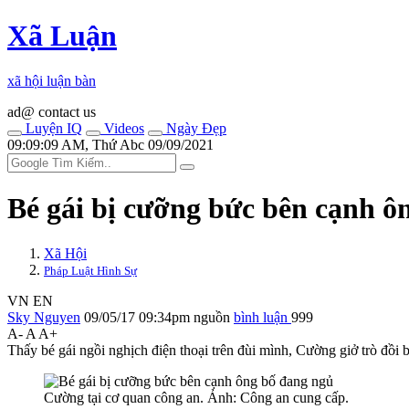
Xã Luận
xã hội luận bàn
ad@ contact us
Luyện IQ
Videos
Ngày Đẹp
09:09:09 AM, Thứ Abc 09/09/2021
Bé gái bị cưỡng bức bên cạnh ô
Xã Hội
Pháp Luật Hình Sự
VN
EN
Sky Nguyen
09/05/17 09:34pm
nguồn
bình luận
999
A-
A
A+
Thấy bé gái ngồi nghịch điện thoại trên đùi mình, Cường giở trò đồ‌ּi b
Cường tại cơ quan công an. Ảnh: Công an cung cấp.