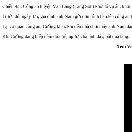
Chiều 9/5, Công an huyện Văn Lãng (Lạng Sơn) khởi tố vụ án, khởi tố 
Trước đó, ngày 1/5, gia đình anh Nam gửi đơn trình báo lên công an huyệ
Tại cơ quan công an, Cường khai, khi đến nhà chơi thấy anh Nam đang n
Khi Cường đang hiế‌ּp dâ‌ּm đứa trẻ, người cha tỉnh dậy, bắt quả tang.
Xem Vid