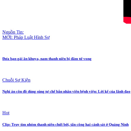
Nguồn Tin:
MỚI: Pháp Luật Hình Sự
Đưa bạn gái ăn khuya, nam thanh niên bị đâm tử vong
Chuỗi Sự Kiện
Nghi án côn đồ dùng súng tự chế bắn nhân viên bệnh viện: Lời kể của lãnh đạo
Hot
Clip: Truy tìm nhóm thanh niên chửi bới, tấn công hai cảnh sát ở Quảng Ninh