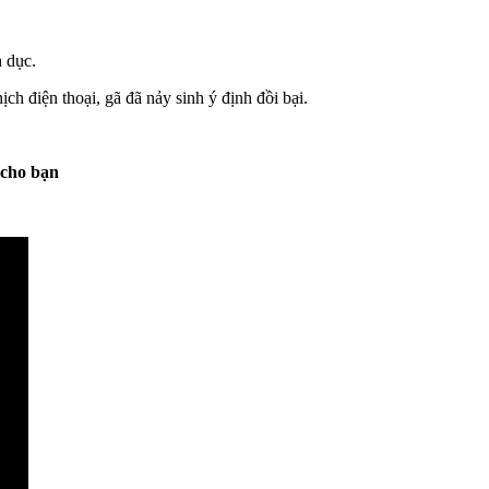
dụ‌ּc.
iện thoại, gã đã nảy sinh ý định đồ‌ּi bạ‌ּi.
 cho bạn