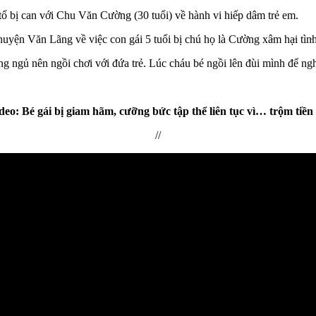
bị can với Chu Văn Cường (30 tuổi) về hành vi hiế‌ּp dâ‌ּm trẻ em.
n Văn Lãng về việc con gái 5 tuổi bị chú họ là Cường xâ‌ּm hạ‌ּi tìn‌ּh 
gủ nên ngồi chơi với đứa trẻ. Lúc cháu bé ngồi lên đùi mình để nghịch đ
eo: Bé gái bị giam hãm, cưỡng bức tập thể liên tục vì… trộm tiền
//