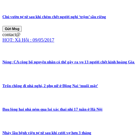
Chủ vườn tự tử sau khi chém chết người nghi ‘trộm’ sầu riêng
Gửi Msg
contact@
HOT: Xã Hội : 09/05/2017
Nóng: CA công bố nguyên nhân có thể gây ra vụ 13 người chết kinh hoàng Gia 
Trốn chồng đi nhà nghỉ, 2 phụ nữ ở Đồng Nai ‘muối mặt’
Đau lòng hai nhà ném qua lại xác thai nhi 17 tuần ở Hà Nội
Nhảy lầu bệnh viện tự tử sau khi cưới vợ hơn 3 tháng