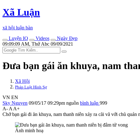
Xã Luận
xã hội luận bàn
Luyện IQ
Videos
Ngày Đẹp
09:09:09 AM, Thứ Abc 09/09/2021
Đưa bạn gái ăn khuya, nam thanh
Xã Hội
Pháp Luật Hình Sự
VN
EN
Sky Nguyen
09/05/17 09:29pm
nguồn
bình luận
999
A-
A
A+
Chở bạn gái đi ăn khuya, nam thanh niên xảy ra cãi vã với chủ quán nh
Ảnh minh hoạ