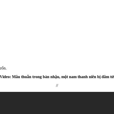
trốn.
ideo: Mâu thuẫn trong bàn nhậu, một nam thanh niên bị đâm t‌ử
//