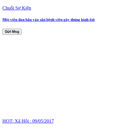
Chuỗi Sự Kiện
Một viên đạn bắn vào sân bệnh viện gây thủng kính ôtô
Gửi Msg
HOT: Xã Hội : 09/05/2017