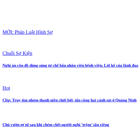
MỚI: Pháp Luật Hình Sự
Chuỗi Sự Kiện
Nghi án côn đồ dùng súng tự chế bắn nhân viên bệnh viện: Lời kể của lãnh đạo
Hot
Clip: Truy tìm nhóm thanh niên chửi bới, tấn công hai cảnh sát ở Quảng Ninh
Chủ vườn tự tử sau khi chém chết người nghi ‘trộm’ sầu riêng