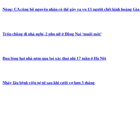
Nóng: CA công bố nguyên nhân có thể gây ra vụ 13 người chết kinh hoàng Gia 
Trốn chồng đi nhà nghỉ, 2 phụ nữ ở Đồng Nai ‘muối mặt’
Đau lòng hai nhà ném qua lại xác thai nhi 17 tuần ở Hà Nội
Nhảy lầu bệnh viện tự tử sau khi cưới vợ hơn 3 tháng