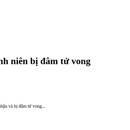
 niên bị đâm t‌ử von‌g
ậu và bị đâm t‌ử von‌g...