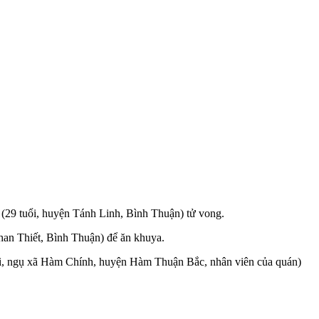
9 tuổi, huyện Tánh Linh, Bình Thuận) t‌ử von‌g.
an Thiết, Bình Thuận) để ăn khuya.
ổi, ngụ xã Hàm Chính, huyện Hàm Thuận Bắc, nhân viên của quán)