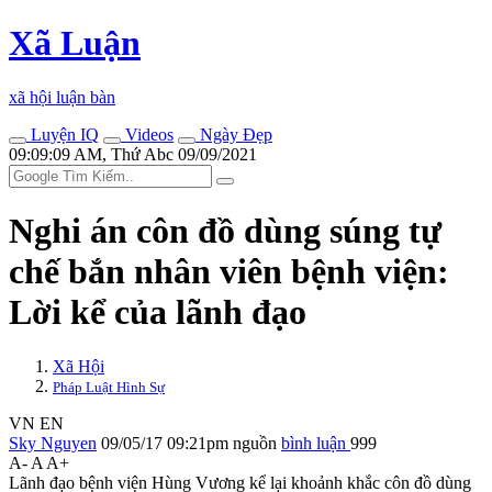
Xã Luận
xã hội luận bàn
Luyện IQ
Videos
Ngày Đẹp
09:09:09 AM, Thứ Abc 09/09/2021
Nghi án côn đồ dùng súng tự
chế bắn nhân viên bệnh viện:
Lời kể của lãnh đạo
Xã Hội
Pháp Luật Hình Sự
VN
EN
Sky Nguyen
09/05/17 09:21pm
nguồn
bình luận
999
A-
A
A+
Lãnh đạo bệnh viện Hùng Vương kể lại khoảnh khắc côn đồ dùng