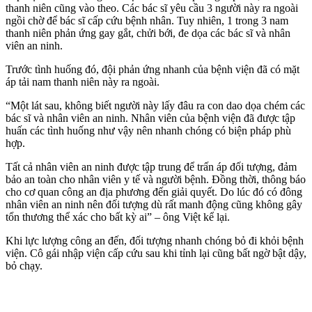
thanh niên cũng vào theo. Các bác sĩ yêu cầu 3 người này ra ngoài
ngồi chờ để bác sĩ cấp cứu bệnh nhân. Tuy nhiên, 1 trong 3 nam
thanh niên phản ứng gay gắt, chửi bới, đe dọa các bác sĩ và nhân
viên an ninh.
Trước tình huống đó, đội phản ứng nhanh của bệnh viện đã có mặt
áp tải nam thanh niên này ra ngoài.
“Một lát sau, không biết người này lấy đâu ra con dao dọa chém các
bác sĩ và nhân viên an ninh. Nhân viên của bệnh viện đã được tập
huấn các tình huống như vậy nên nhanh chóng có biện pháp phù
hợp.
Tất cả nhân viên an ninh được tập trung để trấn áp đối tượng, đảm
bảo an toàn cho nhân viên y tế và người bệnh. Đồng thời, thông báo
cho cơ quan công an địa phương đến giải quyết. Do lúc đó có đông
nhân viên an ninh nên đối tượng dù rất manh động cũng không gây
tổn thương thể xác cho bất kỳ ai” – ông Việt kể lại.
Khi lực lượng công an đến, đối tượng nhanh chóng bỏ đi khỏi bệnh
viện. Cô gái nhập viện cấp cứu sau khi tỉnh lại cũng bất ngờ bật dậy,
bỏ chạy.