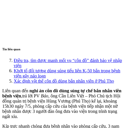
Tin liên quan
Điều tra, tìm được manh mối vụ “côn đồ” đánh bảo vệ nhập
viện
Khởi tố đối tượng dùng súng tiểu liên K-50 bắn trong bệnh
viện gây náo loạn
Xác định vật thể côn đồ dùng bắn nhân viên ở Phú Thọ
Liên quan đến
nghi án côn đồ dùng súng tự chế bắn nhân viên
bệnh viện
,trả lời PV
Báo,
ông Cần Liên Việt – Phó Chủ tịch Hội
đồng quản trị bệnh viện Hùng Vương (Phú Thọ) kể lại, khoảng
15h30 ngày 7/5, phòng cấp cứu của bệnh viện tiếp nhận một nữ
bệnh nhân được 3 người đàn ông đưa vào viện trong trình trạng
ngất xỉu.
Kíp trực nhanh chóng đưa bệnh nhân vào phòng cấp cứu, 3 nam