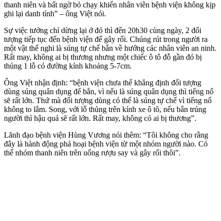
thanh niên và bất ngờ bỏ chạy khiến nhân viên bệnh viện không kịp
ghi lại danh tính” – ông Việt nói.
Sự việc tưởng chỉ dừng lại ở đó thì đến 20h30 cùng ngày, 2 đối
tượng tiếp tục đến bệnh viện để gây rối. Chúng rút trong người ra
một vật thể nghi là súng tự chế bắn về hướng các nhân viên an ninh.
Rất may, không ai bị thương nhưng một chiếc ô tô đỗ gần đó bị
thủng 1 lỗ có đường kính khoảng 5-7cm.
Ông Việt nhận định: “bệnh viện chưa thể khẳng định đối tượng
dùng súng quân dụng để bắn, vì nếu là súng quân dụng thì tiếng nổ
sẽ rất lớn. Thứ mà đối tượng dùng có thể là súng tự chế vì tiếng nổ
không to lắm. Song, với lỗ thủng trên kính xe ô tô, nếu bắn trúng
người thì hậu quả sẽ rất lớn. Rất may, không có ai bị thương”.
Lãnh đạo bệnh viện Hùng Vương nói thêm: “Tôi không cho rằng
đây là hành động phá hoại bệnh viện từ một nhóm người nào. Có
thể nhóm thanh niên trên uống rượu say và gây rối thôi”.