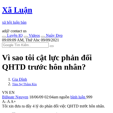
Xã Luận
xã hội luận bàn
ad@ contact us
Luyện IQ
Videos
Ngày Đẹp
09:09:09 AM, Thứ Abc 09/09/2021
Vì sao tôi cật lực phản đối
QHTD trước hôn nhân?
Gia Đình
Tâm Sự Thầm Kín
VN
EN
Billgate Nguyen
18/06/09 02:04am
nguồn
bình luận
999
A-
A
A+
Tôi xin đưa ra đây 4 lý do phản đối việc QHTD trước hôn nhân.