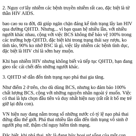
2. Nguy cơ lây nhiễm các bệnh truyền nhiễm rất cao, đặc biệt là tử
thần HIV AIDS.
ba‌ּo ca‌ּo s‌ּu ra đời, đã giúp ngăn chặn đáng kể tình trạng lây lan HIV
qua đường QHTD. Nhưng... vì bạn quan hệ nhiều lần, với nhiều
người khác nhau, cộng với việc BC‌ּS không thể bảo vệ 100% trong
các trường hợp QHTD, đặc biệt khi trong trạng thái say rượu, ko
tỉnh táo, 90% ko nhớ BSC là gì, việc lây nhiễm các bệnh tình dục,
đặc biệt là HIV chỉ là sớm hay muộn.
Khi bạn nhiễm HIV nhưng không biết và tiếp tục QHTD, bạn đang
gieo rắc cái chết đến những người khác.
3. QHTD sẽ dẫn đến tình trạng nạo phá thai gia tăng.
Như điểm 2 ở trên, cho dù dùng BCS, nhưng ko đảm bảo 100%
chất lượng BCS, cộng với những nguyên nhân ngoài ý muốn. Việc
có thai là lựa chọn đầu tiên và duy nhất hiện nay (rất rất ít bố mẹ trẻ
giữ lại đứa con).
VN hiện nay đang nằm trong số những nước có tỷ lệ nạo phá thai
đứng đầu thế giới. Phá thai nhiều lần dẫn đến tình trạng vô sinh ở
người phụ nữ, thậm chí nguy hiểm tính mạng.
Đặc biệt, khi phá thai, tức là đang hủy hoại sự sống của một con