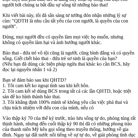
người bởi chúng ta bắt đầu sự sống từ những bào thai!
Khi viết bài này, tôi đã sẵn sàng tư tưởng đón nhận những lý sự
cùn: "QDTH là nhu cầu tất yếu của con người, là quyền của con
người".
Đúng, mọi người đều có quyền làm mọi việc họ muốn, nhưng
không có quyền làm hại và ảnh hưởng người khác.
Bào thai - đứa trẻ vô tội cũng là người, cũng bình đẳng và có quyền
sống. Giết chết bào thai - đứa trẻ sơ sinh là quyền của bạn?
(Nếu bạn đã dùng các biện pháp ngừa thai khác ko cần BCS, hãy
đọc lại nguyên nhân 1 và 2)
Bạn sẽ đảm bảo sau khi QHTD?
1. Tôi cam kết ko ngoại tình sau khi kết hôn.
2. Tôi cam kết sẽ dùng BC‌ּS trong tất cả các lần QHTD, hoặc triệt
sản để ko hình thành bào thai.
3. Tôi khẳng định 100% mình sẽ không yêu cầu việc phá thai và
chịu trách nhiệm với đứa con của mình, nếu có
Vào thập kỷ 70 của thế kỷ trước, trào lưu sống tự do, phóng túng rất
thịnh hành, nhưng đến cuối thập kỷ 90 thì đã có những phong trào
của thanh niên Mỹ kêu gọi sống theo truyền thống, hướng về gia
đình. Ngay tại đất nước nổi tiếng về sự tự do, về giải phóng tình dục