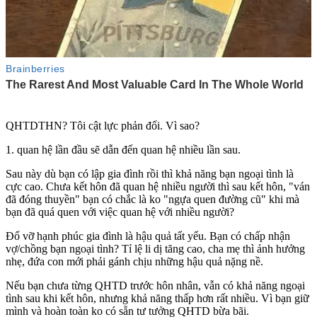
QHTDTHN? Tôi cật lực phản đối. Vì sao?
1. quan hệ lần đầu sẽ dẫn đến quan hệ nhiều lần sau.
Sau này dù bạn có lập gia đình rồi thì khả năng bạn ngoại tình là
cực cao. Chưa kết hôn đã quan hệ nhiều người thì sau kết hôn, "ván
đã đóng thuyền" bạn có chắc là ko "ngựa quen đường cũ" khi mà
bạn đã quá quen với việc quan hệ với nhiều người?
Đổ vỡ hạnh phúc gia đình là hậu quả tất yếu. Bạn có chấp nhận
vợ/chồng bạn ngoại tình? Tỉ lệ li dị tăng cao, cha mẹ thì ảnh hưởng
nhẹ, đứa con mới phải gánh chịu những hậu quả nặng nề.
Nếu bạn chưa từng QHTD trước hôn nhân, vẫn có khả năng ngoại
tình sau khi kết hôn, nhưng khả năng thấp hơn rất nhiều. Vì bạn giữ
mình và hoàn toàn ko có sẵn tư tưởng QHTD bừa bãi.