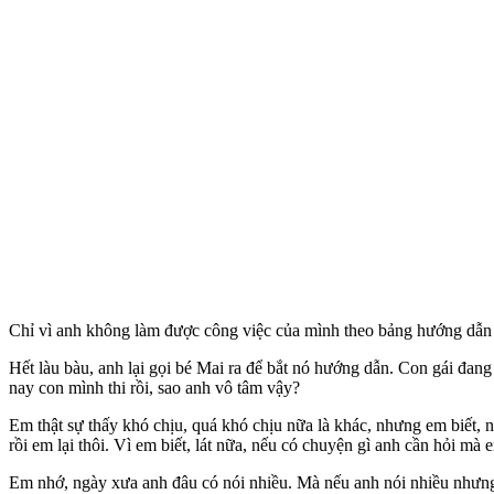
Chỉ vì anh không làm được công việc của mình theo bảng hướng dẫn b
Hết làu bàu, anh lại gọi bé Mai ra để bắt nó hướng dẫn. Con gái đan
nay con mình thi rồi, sao anh vô tâm vậy?
Em thật sự thấy khó chịu, quá khó chịu nữa là khác, nhưng em biết, n
rồi em lại thôi. Vì em biết, lát nữa, nếu có chuyện gì anh cần hỏi mà 
Em nhớ, ngày xưa anh đâu có nói nhiều. Mà nếu anh nói nhiều nhưng