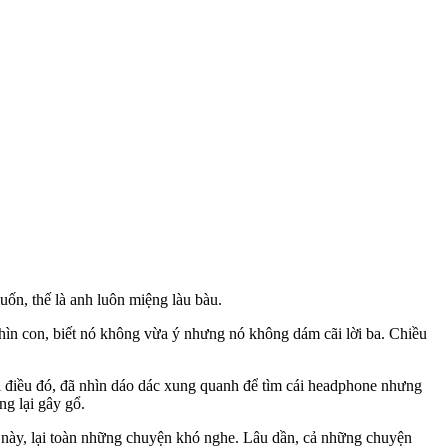
ốn, thế là anh luôn miệng làu bàu.
nhìn con, biết nó không vừa ý nhưng nó không dám cãi lời ba. Chiều
 tới điều đó, đã nhìn dáo dác xung quanh để tìm cái headphone nhưng
ng lại gây gổ.
 này, lại toàn những chuyện khó nghe. Lâu dần, cả những chuyện