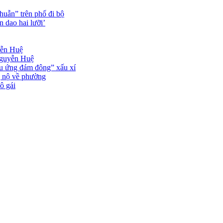
thuẫn” trên phố đi bộ
n dao hai lưỡi’
yễn Huệ
 Nguyễn Huệ
ệu ứng đám đông” xấu xí
ng nộ về phường
ô gái