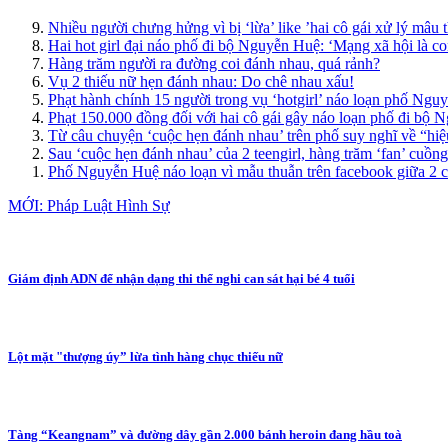
Nhiều người chưng hửng vì bị ‘lừa’ like ’hai cô gái xử lý mâu 
Hai hot girl đại náo phố đi bộ Nguyễn Huệ: ‘Mạng xã hội là co
Hàng trăm người ra đường coi đánh nhau, quá rảnh?
Vụ 2 thiếu nữ hẹn đánh nhau: Do chê nhau xấu!
Phạt hành chính 15 người trong vụ ‘hotgirl’ náo loạn phố Ngu
Phạt 150.000 đồng đối với hai cô gái gây náo loạn phố đi bộ
Từ câu chuyện ‘cuộc hẹn đánh nhau’ trên phố suy nghĩ về “hi
Sau ‘cuộc hẹn đánh nhau’ của 2 teengirl, hàng trăm ‘fan’ cuồ
Phố Nguyễn Huệ náo loạn vì mẫu thuẫn trên facebook giữa 2 c
MỚI: Pháp Luật Hình Sự
Giám định ADN để nhận dạng thi thể nghi can sát hại bé 4 tuổi
Lột mặt "thượng úy” lừa tình hàng chục thiếu nữ
Tàng “Keangnam” và đường dây gần 2.000 bánh heroin đang hầu toà