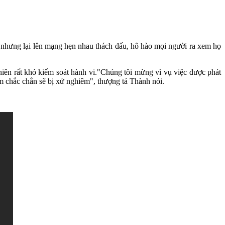
 nhưng lại lên mạng hẹn nhau thách đấu, hô hào mọi người ra xem họ
niên rất khó kiểm soát hành vi."Chúng tôi mừng vì vụ việc được phát
ạm chắc chắn sẽ bị xử nghiêm", thượng tá Thành nói.