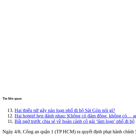
Tin liên quan
Hai thiếu nữ gây náo loạn phố đi bộ Sài Gòn nói gì?
Hai hotgirl hẹn đánh nhau: ​Không có đám đông, không có… 
Bất ngờ trước chia sẻ về hoàn cảnh cô gái ‘làm loạn’ phố đi bộ
Ngày 4/8, Công an quận 1 (TP HCM) ra quyết định phạt hành chính 5 n