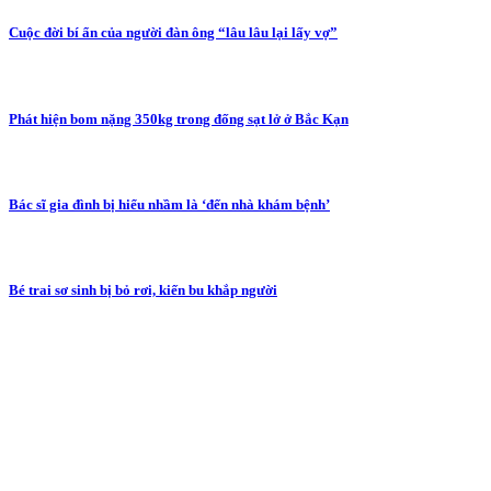
Cuộc đời bí ẩn của người đàn ông “lâu lâu lại lấy vợ”
Phát hiện bom nặng 350kg trong đống sạt lở ở Bắc Kạn
Bác sĩ gia đình bị hiểu nhầm là ‘đến nhà khám bệnh’
Bé trai sơ sinh bị bỏ rơi, kiến bu khắp người