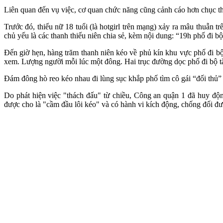
Liên quan đến vụ việc, cơ quan chức năng cũng cảnh cáo hơn chục tha
Trước đó, thiếu nữ 1‌8 tuổ‌i (là hotgirl trên mạng) xảy ra mâu thuẫn
chủ yếu là các thanh thiếu niên chia sẻ, kèm nội dung: “19h phố đi b
Đến giờ hẹn, hàng trăm thanh niên kéo về phủ kín khu vực phố đi bộ
xem. Lượng người mỗi lúc một đông. Hai trục đường dọc phố đi bộ t
Đám đông hò reo kéo nhau đi lùng sục khắp phố tìm cô gái “đối thủ” 
Do phát hiện việc "thách đấu" từ chiều, Công an quận 1 đã huy độ
được cho là "cầm đầu lôi kéo" và có hành vi kích động, chống đối đư