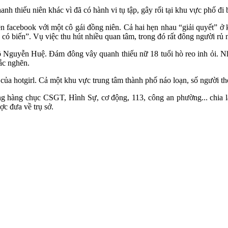
nh thiếu niên khác vì đã có hành vi tụ tập, gây rối tại khu vực phố đ
 trên facebook với một cô gái đồng niên. Cả hai hẹn nhau “giải quyết”
ộ có biến”. Vụ việc thu hút nhiều quan tâm, trong đó rất đông người rủ
 Nguyễn Huệ. Đám đông vây quanh thiếu nữ 1‌8 tuổ‌i hò reo inh ỏi. N
ắc nghẽn.
của hotgirl. Cả một khu vực trung tâm thành phố náo loạn, số người th
ng hàng chục CSGT, Hình Sự, cơ động, 113, công an phường... chia là
ợc đưa về trụ sở.