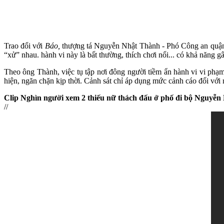
Trao đổi với
Báo,
thượng tá Nguyễn Nhật Thành - Phó Công an quận 1
“xử” nhau. hành vi này là bất thường, thích chơi nổi... có khả năng gâ
Theo ông Thành, việc tụ tập nơi đông người tiềm ẩn hành vi vi phạm
hiện, ngăn chặn kịp thời. Cảnh sát chỉ áp dụng mức cảnh cáo đối với 
Clip Nghìn người xem 2 thiếu nữ thách đấu ở phố đi bộ Nguyễn
//