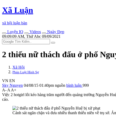
Xã Luận
xã hội luận bàn
Luyện IQ
Videos
Ngày Đẹp
09:09:09 AM, Thứ Abc 09/09/2021
2 thiếu nữ thách đấu ở phố Ngu
Xã Hội
Pháp Luật Hình Sự
VN
EN
Sky Nguyen
04/08/15 01:40pm
nguồn
bình luận
999
A-
A
A+
Việc 2 hotgirl lôi kéo hàng trăm người đến quảng trường Nguyễn Huệ 
cáo.
Cảnh sát ngăn chặn và đưa nhiều thanh thiếu niên về trụ sở. 