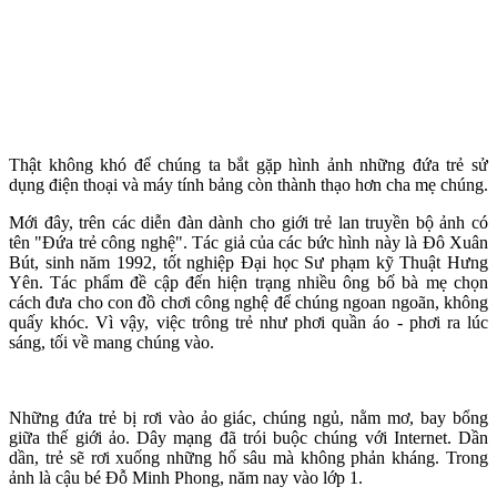
Thật không khó để chúng ta bắt gặp hình ảnh những đứa trẻ sử
dụng điện thoại và máy tính bảng còn thành thạo hơn cha mẹ chúng.
Mới đây, trên các diễn đàn dành cho giới trẻ lan truyền bộ ảnh có
tên "Đứa trẻ công nghệ". Tác giả của các bức hình này là Đô Xuân
Bút, sinh năm 1992, tốt nghiệp Đại học Sư phạm kỹ Thuật Hưng
Yên. Tác phẩm đề cập đến hiện trạng nhiều ông bố bà mẹ chọn
cách đưa cho con đồ chơi công nghệ để chúng ngoan ngoãn, không
quấy khóc. Vì vậy, việc trông trẻ như phơi quần áo - phơi ra lúc
sáng, tối về mang chúng vào.
Những đứa trẻ bị rơi vào ảo giác, chúng ngủ, nằm mơ, bay bổng
giữa thế giới ảo. Dây mạng đã trói buộc chúng với Internet. Dần
dần, trẻ sẽ rơi xuống những hố sâu mà không phản kháng. Trong
ảnh là cậu bé Đỗ Minh Phong, năm nay vào lớp 1.