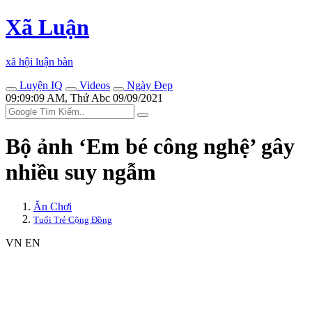
Xã Luận
xã hội luận bàn
Luyện IQ
Videos
Ngày Đẹp
09:09:09 AM, Thứ Abc 09/09/2021
Bộ ảnh ‘Em bé công nghệ’ gây
nhiều suy ngẫm
Ăn Chơi
Tuổi Trẻ Cộng Đồng
VN
EN