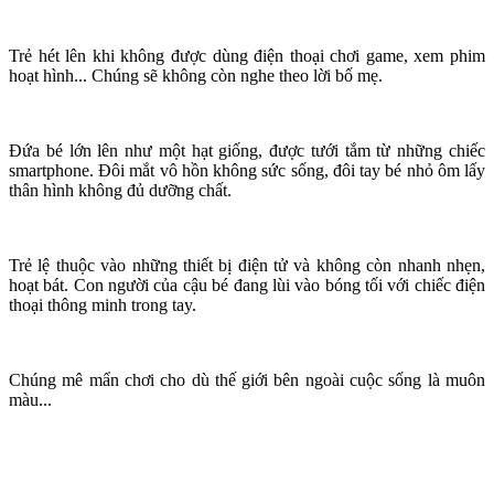
Trẻ hét lên khi không được dùng điện thoại chơi game, xem phim
hoạt hình... Chúng sẽ không còn nghe theo lời bố mẹ.
Đứa bé lớn lên như một hạt giống, được tưới tắm từ những chiếc
smartphone. Đôi mắt vô hồn không sức sống, đôi tay bé nhỏ ôm lấy
thâ‌n hìn‌h không đủ dưỡng chất.
Trẻ lệ thuộc vào những thiết bị điện tử và không còn nhanh nhẹn,
hoạt bát. Con người của cậu bé đang lùi vào bóng tối với chiếc điện
thoại thông minh trong tay.
Chúng mê mẩn chơi cho dù thế giới bên ngoài cuộc sống là muôn
màu...