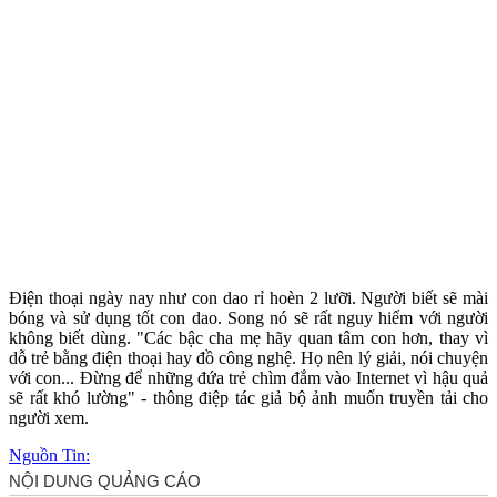
Điện thoại ngày nay như con dao rỉ hoèn 2 lưỡi. Người biết sẽ mài
bóng và sử dụng tốt con dao. Song nó sẽ rất nguy hiểm với người
không biết dùng. "Các bậc cha mẹ hãy quan tâm con hơn, thay vì
dỗ trẻ bằng điện thoại hay đồ công nghệ. Họ nên lý giải, nói chuyện
với con... Đừng để những đứa trẻ chìm đắm vào Internet vì hậu quả
sẽ rất khó lường" - thông điệp tác giả bộ ảnh muốn truyền tải cho
người xem.
Nguồn Tin: