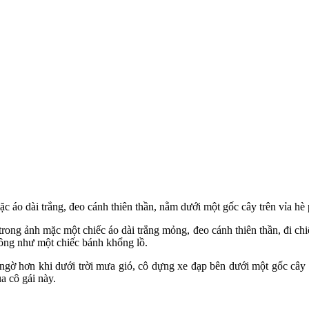
c áo dài trắng, đeo cánh thiên thần, nằm dưới một gốc cây trên vỉa hè
ong ảnh mặc một chiếc áo dài trắng mỏng, đeo cánh thiên thần, đi chi
rông như một chiếc bánh khổng lồ.
t ngờ hơn khi dưới trời mưa gió, cô dựng xe đạp bên dưới một gốc cây 
a cô gái này.