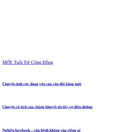
MỚI: Tuổi Trẻ Cộng Đồng
Chuyện tình cực đáng yêu của cặp đôi bằng tuổi
Chuyện cổ tích của chàng khuyết tật lấy vợ điều dưỡng
Nghiện facebook – căn bệnh không của riêng ai