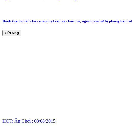
Đánh thanh niên chảy máu mặt sau va chạm xe, người phụ nữ bị phang bất tỉn
Gửi Msg
HOT: Ăn Chơi : 03/08/2015