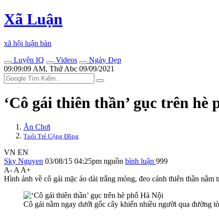
Xã Luận
xã hội luận bàn
Luyện IQ
Videos
Ngày Đẹp
09:09:09 AM, Thứ Abc 09/09/2021
‘Cô gái thiên thần’ gục trên hè
Ăn Chơi
Tuổi Trẻ Cộng Đồng
VN
EN
Sky Nguyen
03/08/15 04:25pm
nguồn
bình luận
999
A-
A
A+
Hình ảnh về cô gái mặc áo dài trắng mỏng, đeo cánh thiên thần nằm t
Cô gái nằm ngay dưới gốc cây khiến nhiều người qua đường t