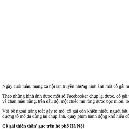
Ngày cuối tuần, mạng xã hội lan truyền những hình ảnh một cô gái mặ
Theo những hình ảnh được một số Facebooker chụp lại được, cô gái tr
và chăn màu trắng, trên đầu đội một chiếc mũ rộng được bọc nilon, t
Với bề ngoài trắng toát gây tò mò, cô gái còn khiến nhiều người bấ
đường tò mò đã dừng lại chụp ảnh, quay phim hành động khó hiểu củ
Cô gái thiên thần' gục trên hè phố Hà Nội