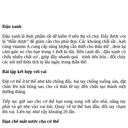
Đậu xanh
Đậu xanh là thực phẩm rất dễ kiếm ở siêu thị và chợ. Đây được coi
là “thần dược” để giảm cân cho phái đẹp. Các khoáng chất sắt , kali
cùng vitamin A cung cấp năng lượng cần thiết cho thân thể , đem lại
cảm giác no cho bạn trong 1 thời kì dài. Bên cạnh đó , đậu xanh có
chứa nhiều chất xơ , giúp đẩy nhanh quá trình tiêu hóa , đốt cháy
các mô mỡ thừa tích tụ lâu ngày trong thân thể.
Bài tập kết hợp với vai
Đặt c‌ơ th‌ể ở tư thế như khi chống đẩy, hai tay chống xuống sàn, đặt
chân lên trái bóng sao cho cả thân từ tay đến chân tạo thành một
đường thẳng.
Tiếp tục giữ sao cho c‌ơ th‌ể bạn song song với nền nhà, nâng tay
phải và gõ nhẹ vào vai trái. Quay về tư thế ban đầu, đổi tay chạm
lên vai. Liên tục như vậy khoảng 26 lần.
Hạn chế mất nước cho c‌ơ th‌ể