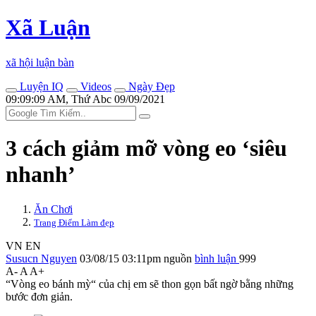
Xã Luận
xã hội luận bàn
Luyện IQ
Videos
Ngày Đẹp
09:09:09 AM, Thứ Abc 09/09/2021
3 cách giảm mỡ vòng eo ‘siêu
nhanh’
Ăn Chơi
Trang Điểm Làm đẹp
VN
EN
Susucn Nguyen
03/08/15 03:11pm
nguồn
bình luận
999
A-
A
A+
“Vòng eo bánh mỳ“ của chị em sẽ thon gọn bất ngờ bằng những
bước đơn giản.