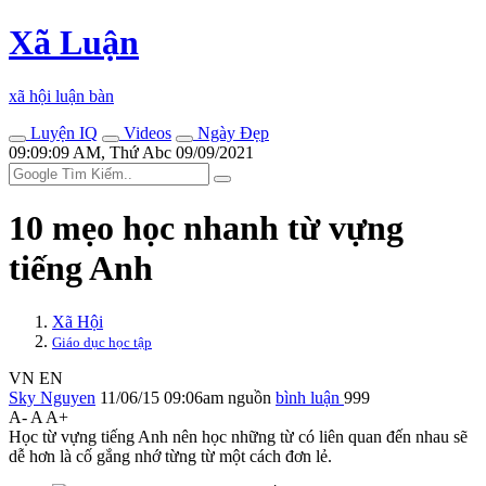
Xã Luận
xã hội luận bàn
Luyện IQ
Videos
Ngày Đẹp
09:09:09 AM, Thứ Abc 09/09/2021
10 mẹo học nhanh từ vựng
tiếng Anh
Xã Hội
Giáo dục học tập
VN
EN
Sky Nguyen
11/06/15 09:06am
nguồn
bình luận
999
A-
A
A+
Học từ vựng tiếng Anh nên học những từ có liên quan đến nhau sẽ
dễ hơn là cố gắng nhớ từng từ một cách đơn lẻ.