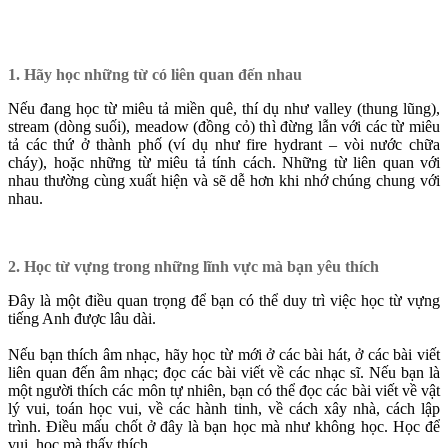
1. Hãy học những từ có liên quan đến nhau
Nếu đang học từ miêu tả miền quê, thí dụ như valley (thung lũng),
stream (dòng suối), meadow (đồng cỏ) thì đừng lẫn với các từ miêu
tả các thứ ở thành phố (ví dụ như fire hydrant – vòi nước chữa
cháy), hoặc những từ miêu tả tính cách. Những từ liên quan với
nhau thường cùng xuất hiện và sẽ dễ hơn khi nhớ chúng chung với
nhau.
2. Học từ vựng trong những lĩnh vực mà bạn yêu thích
Đây là một điều quan trọng để bạn có thể duy trì việc học từ vựng
tiếng Anh được lâu dài.
Nếu bạn thích âm nhạc, hãy học từ mới ở các bài hát, ở các bài viết
liên quan đến âm nhạc; đọc các bài viết về các nhạc sĩ. Nếu bạn là
một người thích các môn tự nhiên, bạn có thể đọc các bài viết về vật
lý vui, toán học vui, về các hành tinh, về cách xây nhà, cách lập
trình. Điều mấu chốt ở đây là bạn học mà như không học. Học để
vui, học mà thấy thích.