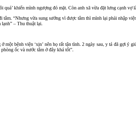
i quá’ khiến mình ngượng đỏ mặt. Còn anh xã vừa đặt lưng cạnh vợ là 
 tắm. “Nhưng vừa sung sướng vì được tắm thì mình lại phải nhập viện 
 lạnh” – Thu thuật lại.
 một bệnh viện ‘xịn’ nên họ rất tận tình. 2 ngày sau, y tá đã gợi ý g
 phòng ốc và nước tắm ở đây khá tốt”.