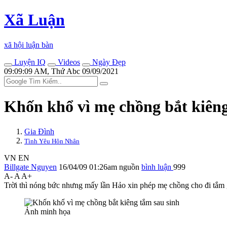
Xã Luận
xã hội luận bàn
Luyện IQ
Videos
Ngày Đẹp
09:09:09 AM, Thứ Abc 09/09/2021
Khốn khổ vì mẹ chồng bắt kiêng
Gia Đình
Tình Yêu Hôn Nhân
VN
EN
Billgate Nguyen
16/04/09 01:26am
nguồn
bình luận
999
A-
A
A+
Trời thì nóng bức nhưng mấy lần Hảo xin phép mẹ chồng cho đi tắm 
Ảnh minh họa