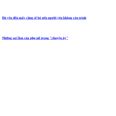
Dù yêu đến mấy cũng sẽ bỏ nếu người yêu không còn trinh
Những sai lầm của phụ nữ trong "chuyện ấy"