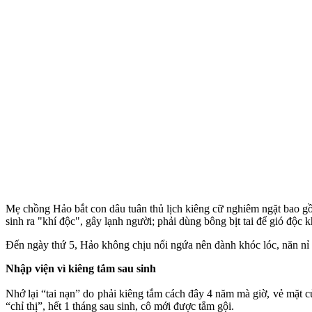
Mẹ chồng Hảo bắt con dâu tuân thủ lịch kiêng cữ nghiêm ngặt bao g
sinh ra "khí độc", gây lạnh người; phải dùng bông bịt tai để gió độc
Đến ngày thứ 5, Hảo không chịu nổi ngứa nên đành khóc lóc, năn nỉ
Nhập viện vì kiêng tắm sau sinh
Nhớ lại “tai nạn” do phải kiêng tắm cách đây 4 năm mà giờ, vẻ mặt
“chỉ thị”, hết 1 tháng sau sinh, cô mới được tắm gội.