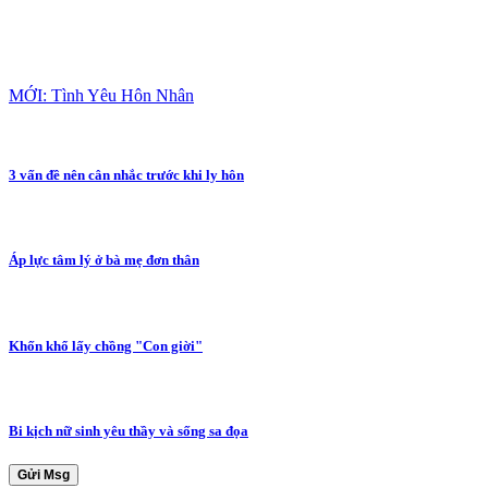
MỚI: Tình Yêu Hôn Nhân
3 vấn đề nên cân nhắc trước khi ly hôn
Áp lực tâm lý ở bà mẹ đơn thân
Khốn khổ lấy chồng "Con giời"
Bi kịch nữ sinh yêu thầy và sống sa đọa
Gửi Msg