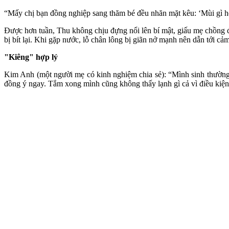
“Mấy chị bạn đồng nghiệp sang thăm bé đều nhăn mặt kêu: ‘Mùi gì hô
Được hơn tuần, Thu không chịu đựng nổi lên bí mật, giấu mẹ chồng đi
bị bít lại. Khi gặp nước, lỗ chân lông bị giãn nở mạnh nên dẫn tới cảm
"Kiêng" hợp lý
Kim Anh (một người mẹ có kinh nghiệm chia sẻ): “Mình sinh thường ở
đồng ý ngay. Tắm xong mình cũng không thấy lạnh gì cả vì điều kiện