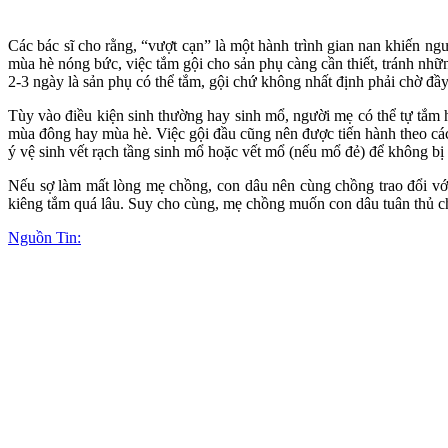
Các bác sĩ cho rằng, “vượt cạn” là một hành trình gian nan khiến ngườ
mùa hè nóng bức, việc tắm gội cho sản phụ càng cần thiết, tránh nh
2-3 ngày là sản phụ có thể tắm, gội chứ không nhất định phải chờ đầy
Tùy vào điều kiện sinh thường hay sinh mổ, người mẹ có thể tự tắm 
mùa đông hay mùa hè. Việc gội đầu cũng nên được tiến hành theo các
ý vệ sinh vết rạch tầng sinh mổ hoặc vết mổ (nếu mổ đẻ) để không bị
Nếu sợ làm mất lòng mẹ chồng, con dâu nên cùng chồng trao đổi với 
kiêng tắm quá lâu. Suy cho cùng, mẹ chồng muốn con dâu tuân thủ ch
Nguồn Tin: