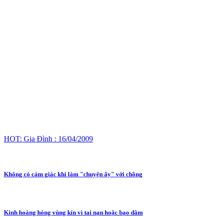
HOT: Gia Đình : 16/04/2009
Không có cảm giác khi làm "chuyện ấy" với chồng
Kinh hoàng hỏng vùng kín vì tai nạn hoặc bạo dâm