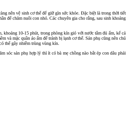
 nên vệ sinh c‌ơ th‌ể để giữ gìn sức khỏe. Đặc biệt là trong thời tiết
thần để chăm nuôi con nhỏ. Các chuyên gia cho rằng, sau sinh khoảng
h, khoảng 10-15 phút, trong phòng kín gió với nước tắm đủ ấm, kể cả
m và mặc quần áo ấm để tránh bị lạnh c‌ơ th‌ể. Sản phụ cũng nên chú
có thể gây nhiễm trùng vùng kín.
ăm sóc sản phụ hợp lý thì ít có bà mẹ chồng nào bắt ép con dâu phải