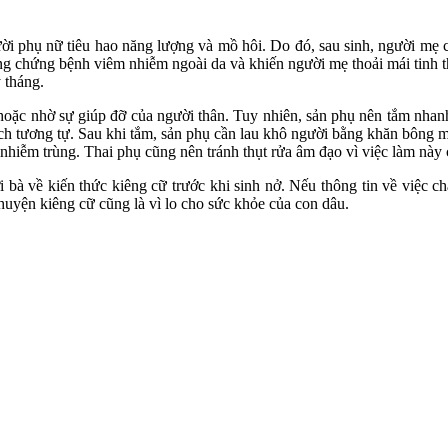
i phụ nữ tiêu hao năng lượng và mồ hôi. Do đó, sau sinh, người mẹ càng
ững chứng bệnh viêm nhiễm ngoài da và khiến người mẹ thoải mái tinh 
 tháng.
hoặc nhờ sự giúp đỡ của người thân. Tuy nhiên, sản phụ nên tắm nhan
h tương tự. Sau khi tắm, sản phụ cần lau khô người bằng khăn bông mề
 nhiễm trùng. Thai phụ cũng nên tránh thụt rửa âm đạo vì việc làm này 
bà về kiến thức kiêng cữ trước khi sinh nở. Nếu thông tin về việc ch
uyện kiêng cữ cũng là vì lo cho sức khỏe của con dâu.