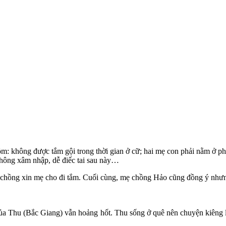
ồm: không được tắm gội trong thời gian ở cữ; hai mẹ con phải nằm ở p
 không xâm nhập, dễ điếc tai sau này…
 chồng xin mẹ cho đi tắm. Cuối cùng, mẹ chồng Hảo cũng đồng ý nhưng
 của Thu (Bắc Giang) vẫn hoảng hốt. Thu sống ở quê nên chuyện kiên