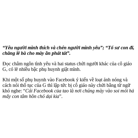
“Yêu người mình thích và chén người mình yêu”; “Tổ sư con đĩ,
chẳng lẽ bà cho mày ăn phát tát”.
Đọc châm ngôn tình yêu và hai status chửi người khác của cô giáo
G, có lẽ nhiều bậc phụ huynh giật mình.
Khi một số phụ huynh vào Facebook ý kiến về loạt ảnh nóng và
cách nói thô tục của G thì lập tức bị cô giáo này chửi bằng từ ngữ
khó nghe: “
Cái Facebook của tao là nơi chúng mày vào soi mói hả
mấy con tâm hồn chó dại kia
”.