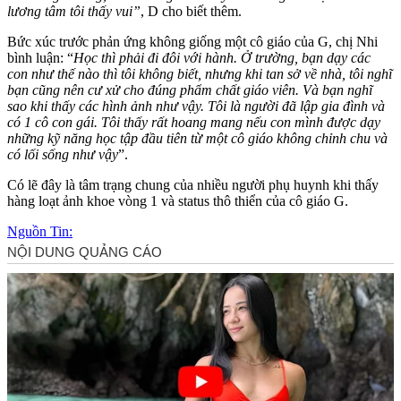
lương tâm tôi thấy vui”
, D cho biết thêm.
Bức xúc trước phản ứng không giống một cô giáo của G, chị Nhi
bình luận: “
Học thì phải đi đôi với hành. Ở trường, bạn dạy các
con như thế nào thì tôi không biết, nhưng khi tan sở về nhà, tôi nghĩ
bạn cũng nên cư xử cho đúng phẩm chất giáo viên. Và bạn nghĩ
sao khi thấy các hình ảnh như vậy. Tôi là người đã lập gia đình và
có 1 cô con gái. Tôi thấy rất hoang mang nếu con mình được dạy
những kỹ năng học tập đầu tiên từ một cô giáo không chỉnh chu và
có lối sống như vậy
”.
Có lẽ đây là tâm trạng chung của nhiều người phụ huynh khi thấy
hàng loạt ảnh khoe vòng 1 và status thô thiển của cô giáo G.
Nguồn Tin: