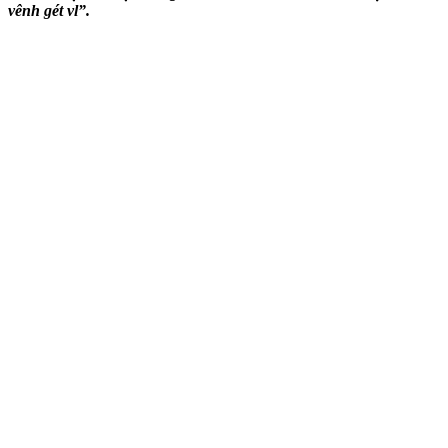
vênh gét vl”.