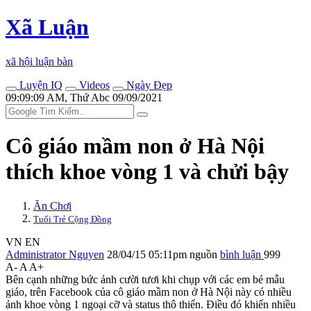
Xã Luận
xã hội luận bàn
Luyện IQ
Videos
Ngày Đẹp
09:09:09 AM, Thứ Abc 09/09/2021
Cô giáo mầm non ở Hà Nội
thích khoe vòng 1 và chửi bậy
Ăn Chơi
Tuổi Trẻ Cộng Đồng
VN
EN
Administrator Nguyen
28/04/15 05:11pm
nguồn
bình luận
999
A-
A
A+
Bên cạnh những bức ảnh cười tươi khi chụp với các em bé mẫu
giáo, trên Facebook của cô giáo mầm non ở Hà Nội này có nhiều
ảnh khoe vòng 1 ngoại cỡ và status thô thiển. Điều đó khiến nhiều