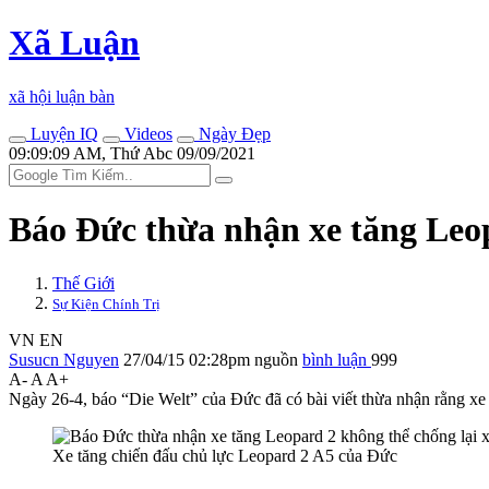
Xã Luận
xã hội luận bàn
Luyện IQ
Videos
Ngày Đẹp
09:09:09 AM, Thứ Abc 09/09/2021
Báo Đức thừa nhận xe tăng Leop
Thế Giới
Sự Kiện Chính Trị
VN
EN
Susucn Nguyen
27/04/15 02:28pm
nguồn
bình luận
999
A-
A
A+
Ngày 26-4, báo “Die Welt” của Đức đã có bài viết thừa nhận rằng xe
Xe tăng chiến đấu chủ lực Leopard 2 A5 của Đức