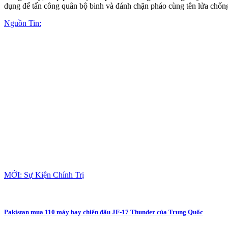
dụng để tấn công quân bộ binh và đánh chặn pháo cùng tên lửa chống 
Nguồn Tin:
MỚI: Sự Kiện Chính Trị
Pakistan mua 110 máy bay chiến đấu JF-17 Thunder của Trung Quốc