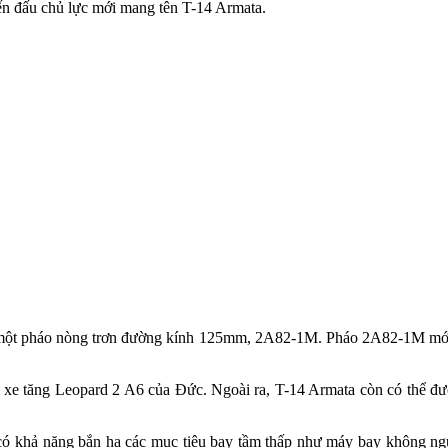
ến đấu chủ lực mới mang tên T-14 Armata.
a, một pháo nòng trơn đường kính 125mm, 2A82-1M. Pháo 2A82-1M mớ
xe tăng Leopard 2 A6 của Đức. Ngoài ra, T-14 Armata còn có thể được
ó khả năng bắn hạ các mục tiêu bay tầm thấp như máy bay không ngư