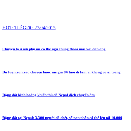
HOT: Thế Giới : 27/04/2015
Chuyện lạ ở nơi phụ nữ có thể ngủ chung thoải mái với đàn ông
Dư luận xôn xao chuyện buộc mẹ già 84 tuổi đi làm vì không có ai trông
Động đất kinh hoàng khiến thủ đô Nepal dịch chuyển 3m
Động đất tại Nepal: 3.300 người đã chết, số nạn nhân có thể lên tới 10.000