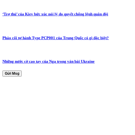
‘Trợ thủ’ của Kiev bức xúc nói lý do quyết chống lệnh quân đội
Pháo cối tự hành Type PCP001 của Trung Quốc có gì đặc biệt?
Những nước cờ cao tay của Nga trong ván bài Ukraine
Gửi Msg