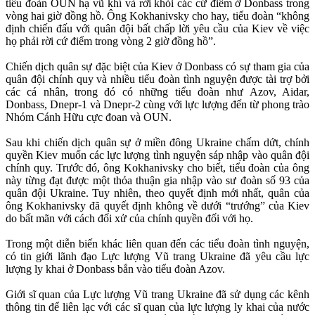
tiểu đoàn OUN hạ vũ khí và rời khỏi các cứ điểm ở Donbass trong
vòng hai giờ đồng hồ. Ông Kokhanivsky cho hay, tiểu đoàn “không
định chiến đấu với quân đội bất chấp lời yêu cầu của Kiev về việc
họ phải rời cứ điểm trong vòng 2 giờ đồng hồ”.
Chiến dịch quân sự đặc biệt của Kiev ở Donbass có sự tham gia của
quân đội chính quy và nhiều tiểu đoàn tình nguyện được tài trợ bởi
các cá nhân, trong đó có những tiểu đoàn như Azov, Aidar,
Donbass, Dnepr-1 và Dnepr-2 cùng với lực lượng đến từ phong trào
Nhóm Cánh Hữu cực đoan và OUN.
Sau khi chiến dịch quân sự ở miền đông Ukraine chấm dứt, chính
quyền Kiev muốn các lực lượng tình nguyện sáp nhập vào quân đội
chính quy. Trước đó, ông Kokhanivsky cho biết, tiểu đoàn của ông
này từng đạt được một thỏa thuận gia nhập vào sư đoàn số 93 của
quân đội Ukraine. Tuy nhiên, theo quyết định mới nhất, quân của
ông Kokhanivsky đã quyết định không về dưới “trướng” của Kiev
do bất mãn với cách đối xử của chính quyền đối với họ.
Trong một diễn biến khác liên quan đến các tiểu đoàn tình nguyện,
có tin giới lãnh đạo Lực lượng Vũ trang Ukraine đã yêu cầu lực
lượng ly khai ở Donbass bắn vào tiểu đoàn Azov.
Giới sĩ quan của Lực lượng Vũ trang Ukraine đã sử dụng các kênh
thông tin để liên lạc với các sĩ quan của lực lượng ly khai của nước