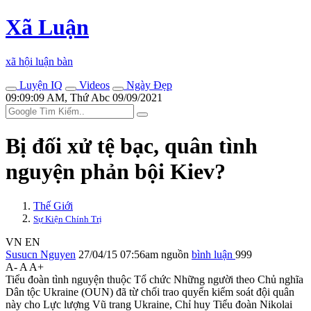
Xã Luận
xã hội luận bàn
Luyện IQ
Videos
Ngày Đẹp
09:09:09 AM, Thứ Abc 09/09/2021
Bị đối xử tệ bạc, quân tình
nguyện phản bội Kiev?
Thế Giới
Sự Kiện Chính Trị
VN
EN
Susucn Nguyen
27/04/15 07:56am
nguồn
bình luận
999
A-
A
A+
Tiểu đoàn tình nguyện thuộc Tổ chức Những người theo Chủ nghĩa
Dân tộc Ukraine (OUN) đã từ chối trao quyển kiểm soát đội quân
này cho Lực lượng Vũ trang Ukraine, Chỉ huy Tiểu đoàn Nikolai