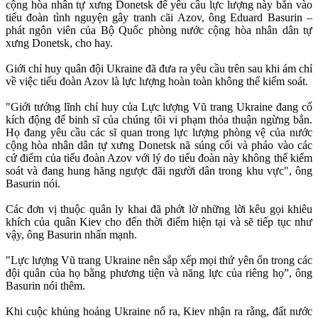
cộng hòa nhân tự xưng Donetsk để yêu cầu lực lượng này bắn vào
tiểu đoàn tình nguyện gây tranh cãi Azov, ông Eduard Basurin –
phát ngôn viên của Bộ Quốc phòng nước cộng hòa nhân dân tự
xưng Donetsk, cho hay.
Giới chỉ huy quân đội Ukraine đã đưa ra yêu cầu trên sau khi ám chỉ
về việc tiểu đoàn Azov là lực lượng hoàn toàn không thể kiểm soát.
"Giới tướng lĩnh chỉ huy của Lực lượng Vũ trang Ukraine đang cố
kích động để binh sĩ của chúng tôi vi phạm thỏa thuận ngừng bắn.
Họ đang yêu cầu các sĩ quan trong lực lượng phòng vệ của nước
cộng hòa nhân dân tự xưng Donetsk nã súng cối và pháo vào các
cứ điểm của tiểu đoàn Azov với lý do tiểu đoàn này không thể kiểm
soát và đang hung hăng ngược đãi người dân trong khu vực", ông
Basurin nói.
Các đơn vị thuộc quân ly khai đã phớt lờ những lời kêu gọi khiêu
khích của quân Kiev cho đến thời điểm hiện tại và sẽ tiếp tục như
vậy, ông Basurin nhấn mạnh.
"Lực lượng Vũ trang Ukraine nên sắp xếp mọi thứ yên ổn trong các
đội quân của họ bằng phương tiện và năng lực của riêng họ”, ông
Basurin nói thêm.
Khi cuộc khủng hoảng Ukraine nổ ra, Kiev nhận ra rằng, đất nước