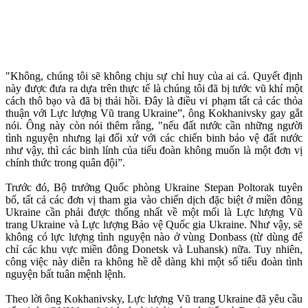
"Không, chúng tôi sẽ không chịu sự chỉ huy của ai cả. Quyết định
này được đưa ra dựa trên thực tế là chúng tôi đã bị tước vũ khí một
cách thô bạo và đã bị thải hồi. Đây là điều vi phạm tất cả các thỏa
thuận với Lực lượng Vũ trang Ukraine”, ông Kokhanivsky gay gắt
nói. Ông này còn nói thêm rằng, "nếu đất nước cần những người
tình nguyện nhưng lại đối xử với các chiến binh bảo vệ đất nước
như vậy, thì các binh lính của tiểu đoàn không muốn là một đơn vị
chính thức trong quân đội”.
Trước đó, Bộ trưởng Quốc phòng Ukraine Stepan Poltorak tuyên
bố, tất cả các đơn vị tham gia vào chiến dịch đặc biệt ở miền đông
Ukraine cần phải được thống nhất về một mối là Lực lượng Vũ
trang Ukraine và Lực lượng Bảo vệ Quốc gia Ukraine. Như vậy, sẽ
không có lực lượng tình nguyện nào ở vùng Donbass (từ dùng để
chỉ các khu vực miền đông Donetsk và Luhansk) nữa. Tuy nhiên,
công việc này diễn ra không hề dễ dàng khi một số tiểu đoàn tình
nguyện bất tuân mệnh lệnh.
Theo lời ông Kokhanivsky, Lực lượng Vũ trang Ukraine đã yêu cầu