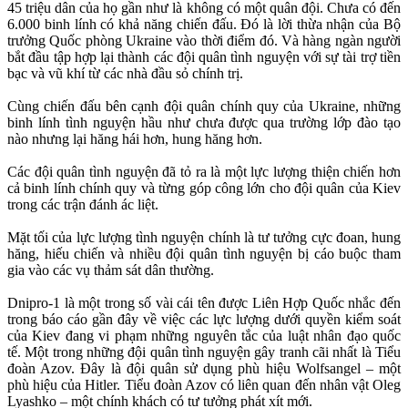
45 triệu dân của họ gần như là không có một quân đội. Chưa có đến
6.000 binh lính có khả năng chiến đấu. Đó là lời thừa nhận của Bộ
trưởng Quốc phòng Ukraine vào thời điểm đó. Và hàng ngàn người
bắt đầu tập hợp lại thành các đội quân tình nguyện với sự tài trợ tiền
bạc và vũ khí từ các nhà đầu sỏ chính trị.
Cùng chiến đấu bên cạnh đội quân chính quy của Ukraine, những
binh lính tình nguyện hầu như chưa được qua trường lớp đào tạo
nào nhưng lại hăng hái hơn, hung hăng hơn.
Các đội quân tình nguyện đã tỏ ra là một lực lượng thiện chiến hơn
cả binh lính chính quy và từng góp công lớn cho đội quân của Kiev
trong các trận đánh ác liệt.
Mặt tối của lực lượng tình nguyện chính là tư tưởng cực đoan, hung
hăng, hiếu chiến và nhiều đội quân tình nguyện bị cáo buộc tham
gia vào các vụ thảm sát dân thường.
Dnipro-1 là một trong số vài cái tên được Liên Hợp Quốc nhắc đến
trong báo cáo gần đây về việc các lực lượng dưới quyền kiểm soát
của Kiev đang vi phạm những nguyên tắc của luật nhân đạo quốc
tế. Một trong những đội quân tình nguyện gây tranh cãi nhất là Tiểu
đoàn Azov. Đây là đội quân sử dụng phù hiệu Wolfsangel – một
phù hiệu của Hitler. Tiểu đoàn Azov có liên quan đến nhân vật Oleg
Lyashko – một chính khách có tư tưởng phá‌t xí‌t mới.