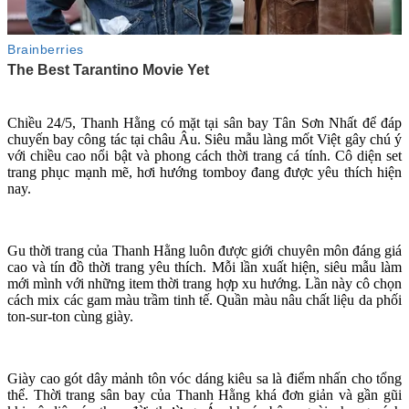
Chiều 24/5, Thanh Hằng có mặt tại sân bay Tân Sơn Nhất để đáp
chuyến bay công tác tại châu Âu. Siêu mẫu làng mốt Việt gây chú ý
với chiều cao nổi bật và phong cách thời trang cá tính. Cô diện set
trang phục mạnh mẽ, hơi hướng tomboy đang được yêu thích hiện
nay.
Gu thời trang của Thanh Hằng luôn được giới chuyên môn đáng giá
cao và tín đồ thời trang yêu thích. Mỗi lần xuất hiện, siêu mẫu làm
mới mình với những item thời trang hợp xu hướng. Lần này cô chọn
cách mix các gam màu trầm tinh tế. Quần màu nâu chất liệu da phối
ton-sur-ton cùng giày.
Giày cao gót dây mảnh tôn vóc dáng kiêu sa là điểm nhấn cho tổng
thể. Thời trang sân bay của Thanh Hằng khá đơn giản và gần gũi