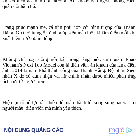
khi cô diện áo thun đời thường. Áo khoác bên ngoài phong cách
quân đội hầm hố.
Trang phục mạnh mẽ, cá tính phù hợp với hình tượng của Thanh
Hằng. Gu thời trang ổn định giúp siêu mẫu luôn là tâm điểm mỗi khi
xuất hiện trước đám đông.
Không chỉ hoạt động nổi bật trong làng mốt, cựu giám khảo
Vietnam’s Next Top Model còn là diễn viên ăn khách của làng điện
ảnh. 2014 là năm khá thành công của Thanh Hằng. Bộ phim Siêu
nhân X do cô đảm nhận vai nữ chính nhận được nhiều phản ứng
tích cực từ người xem.
Hiện tại cô nỗ lực rất nhiều để hoàn thành tốt song song hai vai trò
người mẫu, diễn viên mà mình yêu thích.