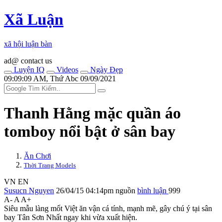
Xã Luận
xã hội luận bàn
ad@ contact us
Luyện IQ
Videos
Ngày Đẹp
09:09:09 AM, Thứ Abc 09/09/2021
Thanh Hằng mặc quần áo
tomboy nổi bật ở sân bay
Ăn Chơi
Thời Trang Models
VN
EN
Susucn Nguyen
26/04/15 04:14pm
nguồn
bình luận
999
A-
A
A+
Siêu mẫu làng mốt Việt ăn vận cá tính, mạnh mẽ, gây chú ý tại sân
bay Tân Sơn Nhất ngay khi vừa xuất hiện.