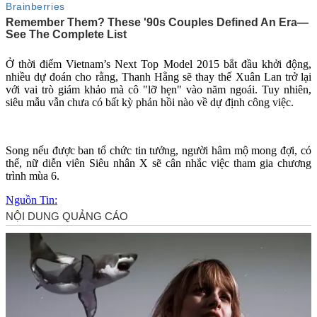
Ở thời điểm Vietnam’s Next Top Model 2015 bắt đầu khởi động,
nhiều dự đoán cho rằng, Thanh Hằng sẽ thay thế Xuân Lan trở lại
với vai trò giám khảo mà cô "lỡ hẹn" vào năm ngoái. Tuy nhiên,
siêu mẫu vẫn chưa có bất kỳ phản hồi nào về dự định công việc.
Song nếu được ban tổ chức tin tưởng, người hâm mộ mong đợi, có
thể, nữ diễn viên Siêu nhân X sẽ cân nhắc việc tham gia chương
trình mùa 6.
Nguồn Tin: